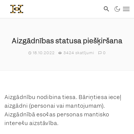
Aizgādnības statusa piešķiršana
18.10.2022
3424 skatījumi
0
Aizgādnību nodibina tiesa. Bāriņtiesa ieceļ
aizgādni (personai vai mantojumam).
Aizgādnībā esošas personas mantisko
interešu aizstāvība.