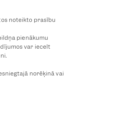
tos noteikto prasību
izbildņa pienākumu
dījumos var iecelt
ni.
esniegtajā norēķinā vai