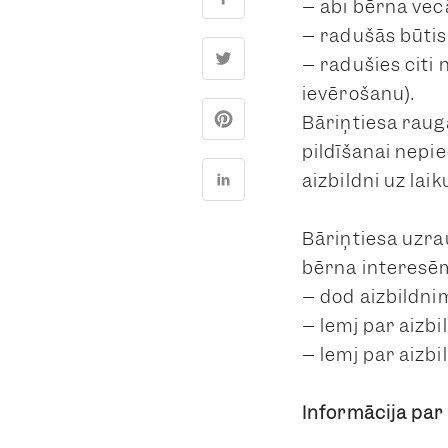
– abi bērna vecā
– radušās būtis
– radušies citi
ievērošanu).
Bāriņtiesa raug
pildīšanai nepi
aizbildni uz laik
Bāriņtiesa uzrau
bērna interesēm
– dod aizbildni
– lemj par aizb
– lemj par aizbi
Informācija pa