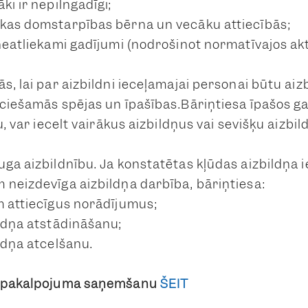
ki ir nepilngadīgi;
kas domstarpības bērna un vecāku attiecībās;
 neatliekami gadījumi (nodrošinot normatīvajos ak
ās, lai par aizbildni ieceļamajai personai būtu a
eciešamās spējas un īpašības.
Bāriņtiesa īpašos ga
u, var iecelt vairākus aizbildņus vai sevišķu aizbild
ga aizbildnību. Ja konstatētas kļūdas aizbildņa i
 neizdevīga aizbildņa darbība, bāriņtiesa:
m attiecīgus norādījumus;
ildņa atstādināšanu;
ldņa atcelšanu.
r pakalpojuma saņemšanu
ŠEIT