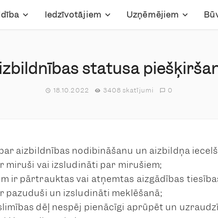
ldība
Iedzīvotājiem
Uzņēmējiem
Bū
izbildnības statusa piešķirša
18.10.2022
3408 skatījumi
0
 par aizbildnības nodibināšanu un aizbildņa iecel
r miruši vai izsludināti par mirušiem;
m ir pārtrauktas vai atņemtas aizgādības tiesība
ir pazuduši un izsludināti meklēšanā;
slimības dēļ nespēj pienācīgi aprūpēt un uzraudz