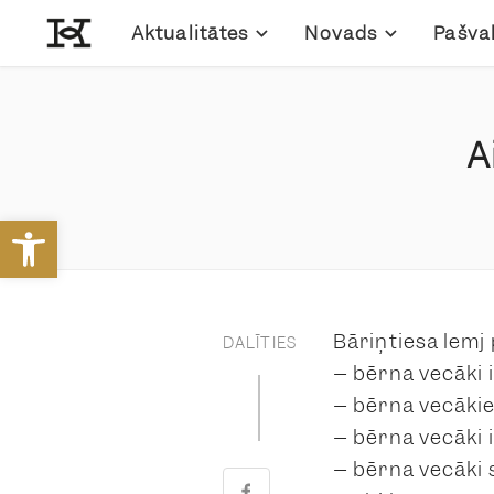
Aktualitātes
Novads
Pašva
A
Open toolbar
Bāriņtiesa lemj
DALĪTIES
– bērna vecāki i
– bērna vecākie
– bērna vecāki 
– bērna vecāki 