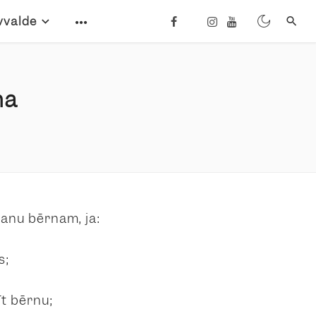
vvalde
na
šanu bērnam, ja:
s;
īt bērnu;