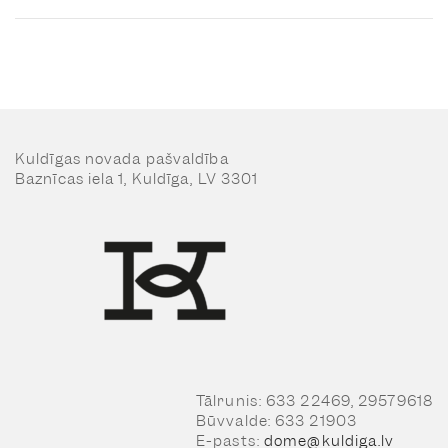
Kuldīgas novada pašvaldība
Baznīcas iela 1, Kuldīga, LV 3301
Tālrunis: 633 22469, 29579618
Būvvalde: 633 21903
E-pasts:
dome@kuldiga.lv