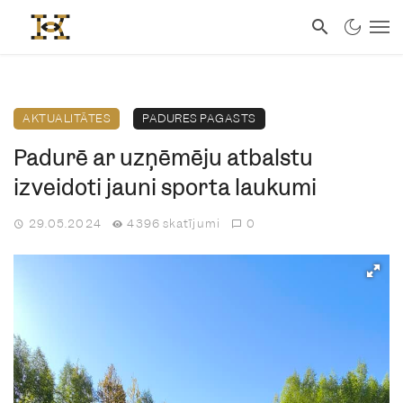
AKTUALITĀTES
PADURES PAGASTS
Padurē ar uzņēmēju atbalstu
izveidoti jauni sporta laukumi
29.05.2024
4396 skatījumi
0