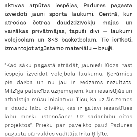
aktīvās atpūtas iespējas, Padures pagastā
izveidoti jauni sporta laukumi. Centrā, kur
atrodas četras daudzdzīvokļu mājas un
vairākas privātmājas, tapuši divi – laukumi
volejbolam un 3×3 basketbolam. Tie ierīkoti,
izmantojot atgūstamo materiālu – bruģi.
“Kad sāku pagastā strādāt, jaunieši lūdza rast
iespēju izveidot volejbola laukumu. Ķērāmies
pie darba un nu jau ir redzams rezultāts.
Milzīga pateicība uzņēmējiem, kuri iesaistījās un
atbalstīja mūsu iniciatīvu. Ticu, ka uz šis zemes
ir daudz labu cilvēku, kas ir gatavi iesaistīties
labu mērķu īstenošanā! Uz sadarbību citos
projektos”. Prieku par paveikto pauž Padures
pagasta pārvaldes vadītāja Irita Ŗiķīte.