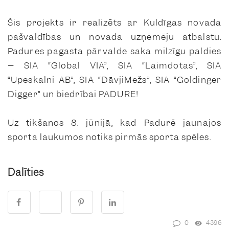
Šis projekts ir realizēts ar Kuldīgas novada
pašvaldības un novada uzņēmēju atbalstu.
Padures pagasta pārvalde saka milzīgu paldies
– SIA “Global VIA”, SIA “Laimdotas”, SIA
“Upeskalni AB”, SIA “DāvjiMežs”, SIA “Goldinger
Digger” un biedrībai PADURE!
Uz tikšanos 8. jūnijā, kad Padurē jaunajos
sporta laukumos notiks pirmās sporta spēles.
Dalīties
0
4396