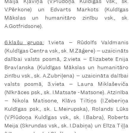
Maija Kļaviņa (V.Plūdoņa Kuldīgas vsk., sk.
V.Pērkone) un Edvarts Markots (Kuldīgas
Mākslas un humanitāro zinību vsk., sk.
A.Gotfridsone).
6.klašu grupa:
1.vieta – Rūdolfs Valdmanis
(Kuldīgas Centra vsk., sk. M.Zāģere) – uzaicināts
dalībai valsts posmā, 2.vieta – Elizabete Enija
Bravlanska (Kuldīgas Mākslas un humanitāro
zinību vsk., sk. A.Zubriļena) – uzaicināta dalībai
valsts posmā, 3.vieta – Laura Miklaševiča
(Nīkrāces psk., sk. I.Matsate -Matsone). Atzinība
– Nikola Matisone, Klāvs Tiltiņs (I.Zeberiņa
Kuldīgas psk., sk. L.Meirupska), Rolands Lūks
(V.Plūdoņa Kuldīgas vsk., sk. I.Babra), Roberts
Meija (Skrundas vsk., sk. I.Dabiņa) un Elīza Tiļļa