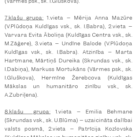
(Vārmes psk., sk. I.Gluškova).
7.klašu grupa:
1.vieta – Mērija Anna Mazūre
(V.Plūdoņa Kuldīgas vsk., sk. I.Babra), 2.vieta –
Varvara Evita Āboliņa (Kuldīgas Centra vsk., sk.
M.Zāģere), 3.vieta – Undīne Balode (V.Plūdoņa
Kuldīgas vsk., sk. I.Babra). Atzinība – Marta
Hartmane, Mārtiņš Dureika (Skrundas vsk., sk.
I.Dabiņa), Markuss Mortukāns (Vārmes psk., sk.
I.Gluškova), Hermīne Žerebcova (Kuldīgas
Mākslas un humanitāro zinību vsk., sk.
A.Zubriļena).
8.klašu grupa:
1.vieta – Emilia Behmane
(Skrundas vsk., sk. U.Blūma) – uzaicināta dalībai
valsts posmā, 2.vieta – Patrīcija Kozlovska