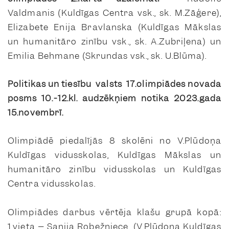
Valdmanis (Kuldīgas Centra vsk., sk. M.Zāģere),
Elizabete Enija Bravlanska (Kuldīgas Mākslas
un humanitāro zinību vsk., sk. A.Zubriļena) un
Emilia Behmane (Skrundas vsk., sk. U.Blūma).
Politikas un tiesību valsts 17.olimpiādes novada
posms 10.-12.kl. audzēkņiem notika 2023.gada
15.novembrī.
Olimpiādē piedalījās 8 skolēni no V.Plūdoņa
Kuldīgas vidusskolas, Kuldīgas Mākslas un
humanitāro zinību vidusskolas un Kuldīgas
Centra vidusskolas.
Olimpiādes darbus vērtēja klašu grupā kopā:
1.vieta – Sanija Robežniece (V.Plūdoņa Kuldīgas