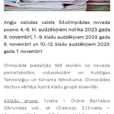
Angļu valodas valsts 53.olimpiādes novada
4.-6. kl. audzēkņiem notika 2023.gada
posms
9. novembrī,
7.-9. klašu audzēkņiem 2023. gada
8. novembrī un
10.-12. klašu audzēkņiem 2023.
gada 7. novembrī.
Olimpiādē piedalījās 168 skolēni no novada
pamatskolām, vidusskolām un Kuldīgas
Tehnoloģiju un tūrisma tehnikuma. Olimpiādes
darbus vērtēja katrā klašu grupā atsevišķi:
4.klašu grupa:
1.vieta – Diāna Bartašus
(Skrundas vsk., sk. I.Dabiņa); 2./3.vieta –