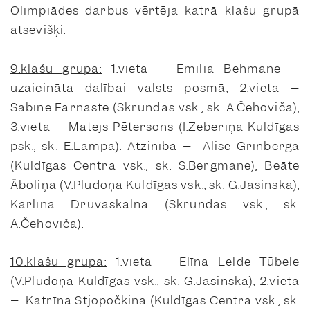
Olimpiādes darbus vērtēja katrā klašu grupā
atsevišķi.
9.klašu grupa:
1.vieta – Emilia Behmane –
uzaicināta dalībai valsts posmā, 2.vieta –
Sabīne Farnaste (Skrundas vsk., sk. A.Čehoviča),
3.vieta – Matejs Pētersons (I.Zeberiņa Kuldīgas
psk., sk. E.Lampa). Atzinība – Alise Grīnberga
(Kuldīgas Centra vsk., sk. S.Bergmane), Beāte
Āboliņa (V.Plūdoņa Kuldīgas vsk., sk. G.Jasinska),
Karlīna Druvaskalna (Skrundas vsk., sk.
A.Čehoviča).
10.klašu grupa:
1.vieta – Elīna Lelde Tūbele
(V.Plūdoņa Kuldīgas vsk., sk. G.Jasinska), 2.vieta
– Katrīna Stjopočkina (Kuldīgas Centra vsk., sk.