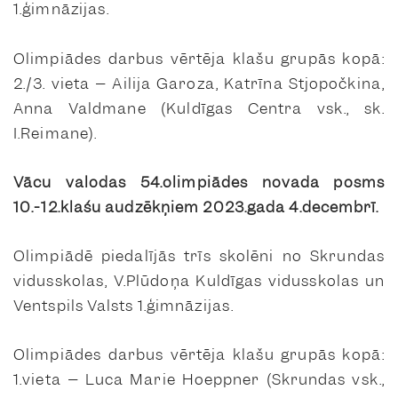
1.ģimnāzijas.
Olimpiādes darbus vērtēja klašu grupās kopā:
2./3. vieta – Ailija Garoza, Katrīna Stjopočkina,
Anna Valdmane (Kuldīgas Centra vsk., sk.
I.Reimane).
Vācu valodas 54.olimpiādes novada posms
10.-12.klašu audzēkņiem 2023.gada 4.decembrī.
Olimpiādē piedalījās trīs skolēni no Skrundas
vidusskolas, V.Plūdoņa Kuldīgas vidusskolas un
Ventspils Valsts 1.ģimnāzijas.
Olimpiādes darbus vērtēja klašu grupās kopā:
1.vieta – Luca Marie Hoeppner (Skrundas vsk.,