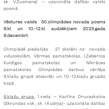
sk. V.Zusmane) – uzaicināta dalībai valsts
posmā.
Vēstures valsts 30.olimpiādes novada posms
9.kl. un 10.-12.kl. audzēkņiem 2023.gada
8.decembrī.
Olimpiādē piedalījās 27 skolēni no novada
vidusskolām, Vārmes pamatskolas, I.Zeberiņa
Kuldīgas pamatskolas un Nīkrāces
pamatskolas. Olimpiādes darbus vērtēja
9.klašu grupā atsevišķi un 10.-12.klašu grupās
kopā.
9.klašu grupa:
1.vieta – Karlīna Druvaskalna
(Skrundas vsk., sk. I.Kudiņa)- uzaicināta dalībai