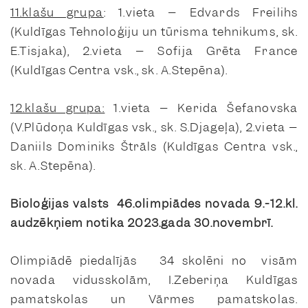
11.klašu grupa
: 1.vieta – Edvards Freilihs
(Kuldīgas Tehnoloģiju un tūrisma tehnikums, sk.
E.Tisjaka), 2.vieta – Sofija Grēta France
(Kuldīgas Centra vsk., sk. A.Stepēna).
12.klašu grupa:
1.vieta – Kerida Šefanovska
(V.Plūdoņa Kuldīgas vsk., sk. S.Djageļa), 2.vieta –
Daniils Dominiks Štrāls (Kuldīgas Centra vsk.,
sk. A.Stepēna).
Bioloģijas valsts 46.olimpiādes novada 9.-12.kl.
audzēkņiem notika 2023.gada 30.novembrī.
Olimpiādē piedalījās 34 skolēni no visām
novada vidusskolām, I.Zeberiņa Kuldīgas
pamatskolas un Vārmes pamatskolas.