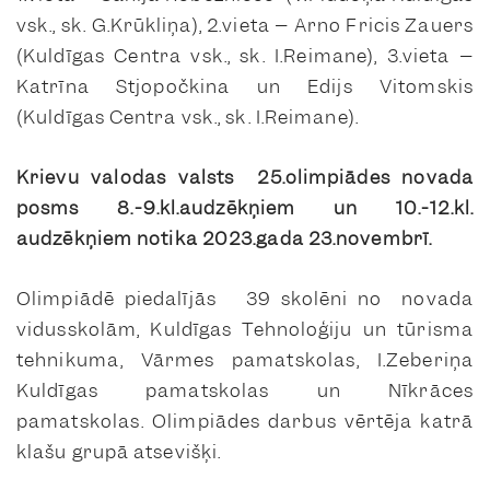
vsk., sk. G.Krūkliņa), 2.vieta – Arno Fricis Zauers
(Kuldīgas Centra vsk., sk. I.Reimane), 3.vieta –
Katrīna Stjopočkina un Edijs Vitomskis
(Kuldīgas Centra vsk., sk. I.Reimane).
Krievu valodas valsts 25.olimpiādes novada
posms 8.-9.kl.audzēkņiem un 10.-12.kl.
audzēkņiem notika 2023.gada 23.novembrī.
Olimpiādē piedalījās 39 skolēni no novada
vidusskolām, Kuldīgas Tehnoloģiju un tūrisma
tehnikuma, Vārmes pamatskolas, I.Zeberiņa
Kuldīgas pamatskolas un Nīkrāces
pamatskolas. Olimpiādes darbus vērtēja katrā
klašu grupā atsevišķi.