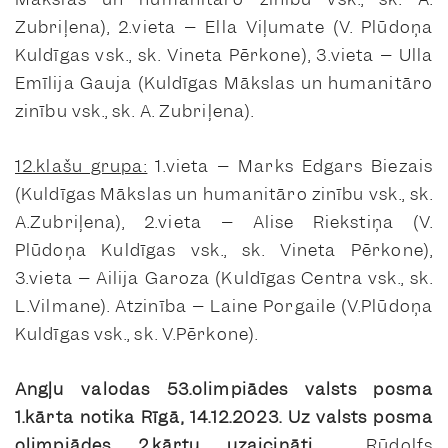
Zubriļena), 2.vieta – Ella Viļumate (V. Plūdoņa
Kuldīgas vsk., sk. Vineta Pērkone), 3.vieta – Ulla
Emīlija Gauja (Kuldīgas Mākslas un humanitāro
zinību vsk., sk. A. Zubriļena).
12.klašu grupa:
1.vieta – Marks Edgars Biezais
(Kuldīgas Mākslas un humanitāro zinību vsk., sk.
A.Zubriļena), 2.vieta – Alise Riekstiņa (V.
Plūdoņa Kuldīgas vsk., sk. Vineta Pērkone),
3.vieta – Ailija Garoza (Kuldīgas Centra vsk., sk.
L.Vilmane). Atzinība – Laine Porgaile (V.Plūdoņa
Kuldīgas vsk., sk. V.Pērkone).
Angļu valodas 53.olimpiādes valsts posma
1.kārta notika Rīgā, 14.12.2023. Uz valsts posma
olimpiādes 2.kārtu uzaicināti
Rūdolfs