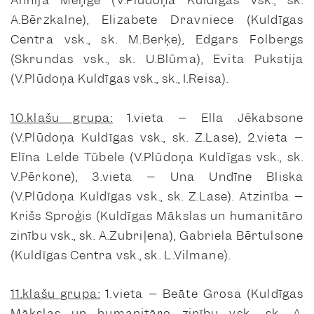
Annija Meņģe (V.Plūdoņa Kuldīgas vsk., sk.
A.Bērzkalne), Elizabete Dravniece (Kuldīgas
Centra vsk., sk. M.Berķe), Edgars Folbergs
(Skrundas vsk., sk. U.Blūma), Evita Pukstija
(V.Plūdoņa Kuldīgas vsk., sk., I.Reisa).
10.klašu grupa:
1.vieta – Ella Jēkabsone
(V.Plūdoņa Kuldīgas vsk., sk. Z.Lase), 2.vieta –
Elīna Lelde Tūbele (V.Plūdoņa Kuldīgas vsk., sk.
V.Pērkone), 3.vieta – Una Undīne Bliska
(V.Plūdoņa Kuldīgas vsk., sk. Z.Lase). Atzinība –
Krišs Sproģis (Kuldīgas Mākslas un humanitāro
zinību vsk., sk. A.Zubriļena), Gabriela Bērtulsone
(Kuldīgas Centra vsk., sk. L.Vilmane).
11.klašu grupa:
1.vieta – Beāte Grosa (Kuldīgas
Mākslas un humanitāro zinību vsk., sk. A.