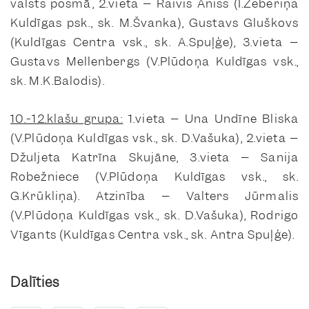
valsts posmā, 2.vieta – Raivis Aniss (I.Zeberiņa
Kuldīgas psk., sk. M.Švanka), Gustavs Gluškovs
(Kuldīgas Centra vsk., sk. A.Spuļģe), 3.vieta –
Gustavs Mellenbergs (V.Plūdoņa Kuldīgas vsk.,
sk. M.K.Balodis).
10.-12.klašu grupa:
1.vieta – Una Undīne Bliska
(V.Plūdoņa Kuldīgas vsk., sk. D.Vašuka), 2.vieta –
Džuljeta Katrīna Skujāne, 3.vieta – Sanija
Robežniece (V.Plūdoņa Kuldīgas vsk., sk.
G.Krūkliņa). Atzinība – Valters Jūrmalis
(V.Plūdoņa Kuldīgas vsk., sk. D.Vašuka), Rodrigo
Vīgants (Kuldīgas Centra vsk., sk. Antra Spuļģe).
Dalīties