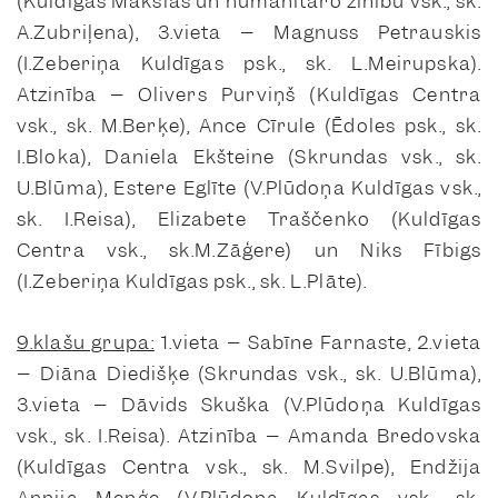
(Kuldīgas Mākslas un humanitāro zinību vsk., sk.
A.Zubriļena), 3.vieta – Magnuss Petrauskis
(I.Zeberiņa Kuldīgas psk., sk. L.Meirupska).
Atzinība – Olivers Purviņš (Kuldīgas Centra
vsk., sk. M.Berķe), Ance Cīrule (Ēdoles psk., sk.
I.Bloka), Daniela Ekšteine (Skrundas vsk., sk.
U.Blūma), Estere Eglīte (V.Plūdoņa Kuldīgas vsk.,
sk. I.Reisa), Elizabete Traščenko (Kuldīgas
Centra vsk., sk.M.Zāģere) un Niks Fībigs
(I.Zeberiņa Kuldīgas psk., sk. L.Plāte).
9.klašu grupa:
1.vieta – Sabīne Farnaste, 2.vieta
– Diāna Diedišķe (Skrundas vsk., sk. U.Blūma),
3.vieta – Dāvids Skuška (V.Plūdoņa Kuldīgas
vsk., sk. I.Reisa). Atzinība – Amanda Bredovska
(Kuldīgas Centra vsk., sk. M.Svilpe), Endžija