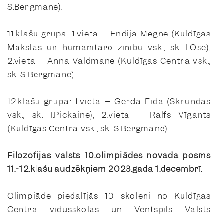
S.Bergmane).
11.klašu grupa:
1.vieta – Endija Megne (Kuldīgas
Mākslas un humanitāro zinību vsk., sk. I.Ose),
2.vieta – Anna Valdmane (Kuldīgas Centra vsk.,
sk. S.Bergmane).
12.klašu grupa:
1.vieta – Gerda Eida (Skrundas
vsk., sk. I.Pickaine), 2.vieta – Ralfs Vīgants
(Kuldīgas Centra vsk., sk. S.Bergmane).
Filozofijas valsts 10.olimpiādes novada posms
11.-12.klašu audzēkņiem 2023.gada 1.decembrī.
Olimpiādē piedalījās 10 skolēni no Kuldīgas
Centra vidusskolas un Ventspils Valsts