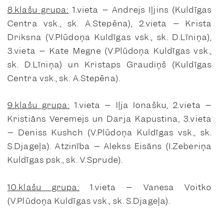
8.klašu grupa:
1.vieta – Andrejs Iļjins (Kuldīgas
Centra vsk., sk. A.Stepēna), 2.vieta – Krista
Driksna (V.Plūdoņa Kuldīgas vsk., sk. D.Līniņa),
3.vieta – Kate Megne (V.Plūdoņa Kuldīgas vsk.,
sk. D.Līniņa) un Kristaps Graudiņš (Kuldīgas
Centra vsk., sk. A.Stepēna).
9.klašu grupa:
1.vieta – Iļja Ionašku, 2.vieta –
Kristiāns Veremejs un Darja Kapustina, 3.vieta
– Deniss Kushch (V.Plūdoņa Kuldīgas vsk., sk.
S.Djageļa). Atzinība – Alekss Eisāns (I.Zeberiņa
Kuldīgas psk., sk. V.Sprude).
10.klašu grupa:
1.vieta – Vanesa Voitko
(V.Plūdoņa Kuldīgas vsk., sk. S.Djageļa).