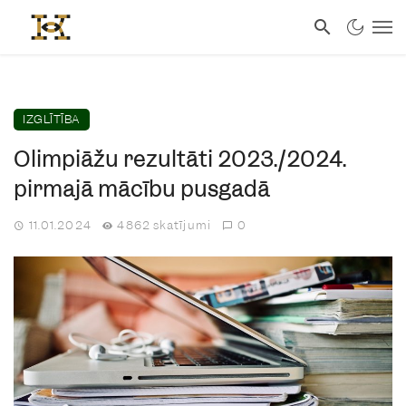
IZGLĪTĪBA
Olimpiāžu rezultāti 2023./2024.
pirmajā mācību pusgadā
11.01.2024
4862 skatījumi
0