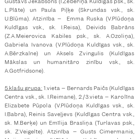
Gustavs Jēkabsons (I.Zeberiņa Kuldīgas psk., sk.
L.Plāte) un Paula Piļķe (Skrundas vsk., sk.
U.Blūma). Atzinība – Emma Ruska (V.Plūdoņa
Kuldīgas vsk., sk. I.Reisa), Deivids Babrāns
(Z.A.Meierovica Kabiles psk., sk. A.Ozoliņa),
Gabriela Ivanova (V.Plūdoņa Kuldīgas vsk., sk.
A.Bērzkalne) un Aksels Zvingulis (Kuldīgas
Mākslas un humanitāro zinību vsk., sk.
A.Gotfridsone).
5.klašu grupa:
1.vieta – Bernards Paičs (Kuldīgas
Centra vsk., sk. I.Reimane), 2./3.vieta – Karolīna
Elizabete Pūpola (V.Plūdoņa Kuldīgas vsk., sk.
I.Babra), Reinis Saveļjevs (Kuldīgas Centra vsk.,
sk. M.Berķe) un Emīlija Brasliņa (Turlavas psk.,
sk. Z.Veigelte). Atzinība – Gusts Cimermanis,