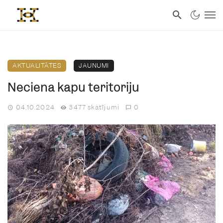
AKTUALITĀTES
JAUNUMI
Neciena kapu teritoriju
04.10.2024
3477 skatījumi
0