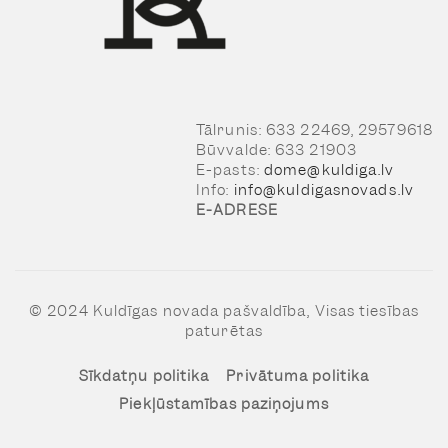
Tālrunis: 633 22469, 29579618
Būvvalde: 633 21903
E-pasts:
dome@kuldiga.lv
Info:
info@kuldigasnovads.lv
E-ADRESE
© 2024 Kuldīgas novada pašvaldība, Visas tiesības
paturētas
Sīkdatņu politika
Privātuma politika
Piekļūstamības paziņojums