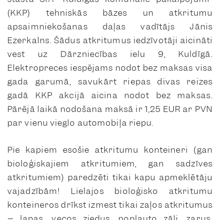
(KKP) tehniskās bāzes un atkritumu
apsaimniekošanas daļas vadītājs Jānis
Ezerkalns. Šādus atkritumus iedzīvotāji aicināti
vest uz Dārzniecības ielu 9, Kuldīgā.
Elektropreces iespējams nodot bez maksas visa
gada garumā, savukārt riepas divas reizes
gadā KKP akcijā aicina nodot bez maksas.
Pārējā laikā nodošana maksā ir 1,25 EUR ar PVN
par vienu vieglo automobiļa riepu.
Pie kapiem esošie atkritumu konteineri (gan
bioloģiskajiem atkritumiem, gan sadzīves
atkritumiem) paredzēti tikai kapu apmeklētāju
vajadzībām! Lielajos bioloģisko atkritumu
konteineros drīkst izmest tikai zaļos atkritumus
– lapas, vecos ziedus, nopļauto zāli, zarus,