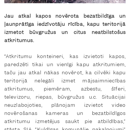
Jau atkal kapos novērota bezatbildīga un
ļaunprātīga iedzīvotāju rīcība, kapu teritorijā
izmetot būvgružus un citus neatbilstošus
atkritumus.
“Atkritumu konteineri, kas izvietoti kapos,
paredzēti tikai un vienīgi kapu atkritumiem,
taču jau atkal nākas novērot, ka cilvēki kapu
teritorijā nelegāli izmet mājsaimniecības
atkritumus, piemēram, azbestu, šīferi,
televizoru, riepas, būvgružus u.c. Situācijai
neuzlabojoties, plānojam izvietot video
novērošanas kameras un bezatbildīgos
atkritumu izmetējus saukt pie atbildības,”
stāsta SIA “Kuldīgas komunālie pakalpojumi”