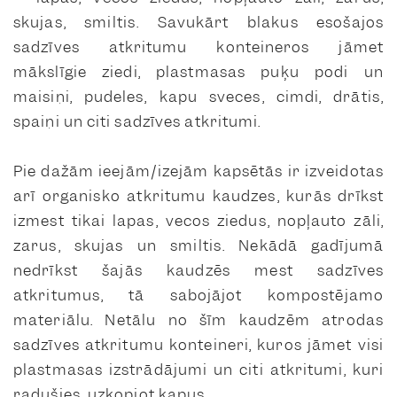
skujas, smiltis. Savukārt blakus esošajos
sadzīves atkritumu konteineros jāmet
mākslīgie ziedi, plastmasas puķu podi un
maisiņi, pudeles, kapu sveces, cimdi, drātis,
spaiņi un citi sadzīves atkritumi.
Pie dažām ieejām/izejām kapsētās ir izveidotas
arī organisko atkritumu kaudzes, kurās drīkst
izmest tikai lapas, vecos ziedus, nopļauto zāli,
zarus, skujas un smiltis. Nekādā gadījumā
nedrīkst šajās kaudzēs mest sadzīves
atkritumus, tā sabojājot kompostējamo
materiālu. Netālu no šīm kaudzēm atrodas
sadzīves atkritumu konteineri, kuros jāmet visi
plastmasas izstrādājumi un citi atkritumi, kuri
radušies, uzkopjot kapus.