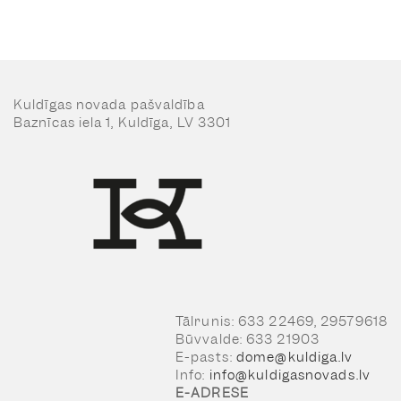
Kuldīgas novada pašvaldība
Baznīcas iela 1, Kuldīga, LV 3301
Tālrunis: 633 22469, 29579618
Būvvalde: 633 21903
E-pasts:
dome@kuldiga.lv
Info:
info@kuldigasnovads.lv
E-ADRESE