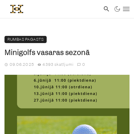
RUMBAS PAGASTS
Minigolfs vasaras sezonā
09.06.2025
4393 skatījumi
0