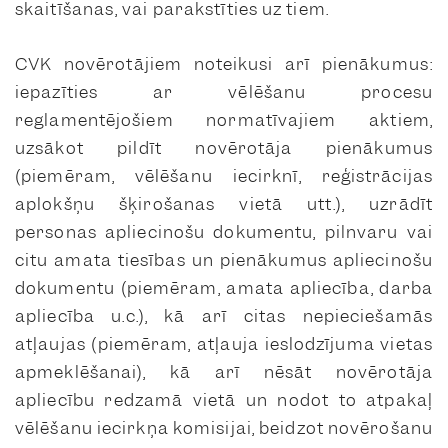
skaitīšanas, vai parakstīties uz tiem.
CVK novērotājiem noteikusi arī pienākumus:
iepazīties ar vēlēšanu procesu
reglamentējošiem normatīvajiem aktiem,
uzsākot pildīt novērotāja pienākumus
(piemēram, vēlēšanu iecirknī, reģistrācijas
aplokšņu šķirošanas vietā utt.), uzrādīt
personas apliecinošu dokumentu, pilnvaru vai
citu amata tiesības un pienākumus apliecinošu
dokumentu (piemēram, amata apliecība, darba
apliecība u.c.), kā arī citas nepieciešamās
atļaujas (piemēram, atļauja ieslodzījuma vietas
apmeklēšanai), kā arī nēsāt novērotāja
apliecību redzamā vietā un nodot to atpakaļ
vēlēšanu iecirkņa komisijai, beidzot novērošanu