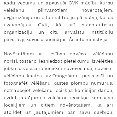
gadu vecumu un apguvuši CVK mācību kursu
vēlēšanu pilnvarotiem novērotājiem,
organizāciju un citu institūciju pārstāvji, kurus
uzaicinājusi CVK, kā arī starptautisku
organizāciju un citu ārvalstu institūciju
pārstāvji, kurus uzaicinājusi Ārlietu ministrija.
Novērotājam ir tiesības novērot vēlēšanu
norisi, tostarp, iesniedzot pieteikumu, izvēlēties
jebkuru vēlēšanu iecirkni novērošanai, novērot
vēlēšanu kastes aizzīmogošanu, pierakstīt un
fotografēt vēlēšanu kastes plombu numurus,
netraucējot vēlēšanu iecirkņa komisijas darbu,
uzdot jautājumus vēlēšanu iecirkņa komisijas
locekļiem un citiem novērotājiem, kā arī
atbildēt uz jautājumiem par savu darbību,