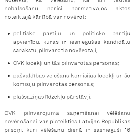
Noteikts, ka
vēlēšanu, kā arī tautas
nobalsošanu norisi normatīvajos aktos
noteiktajā kārtībā var novērot:
politisko partiju un politisko partiju
apvienību, kuras ir iesniegušas kandidātu
sarakstu, pilnvarotie novērotāji;
CVK locekļi un tās pilnvarotas personas;
pašvaldības vēlēšanu komisijas locekļi un šo
komisiju pilnvarotas personas;
plašsaziņas līdzekļu pārstāvji.
CVK pilnvarojuma saņemšanai vēlēšanu
novērošanai var pieteikties Latvijas Republikas
pilsoņi, kuri vēlēšanu dienā ir sasnieguši 16