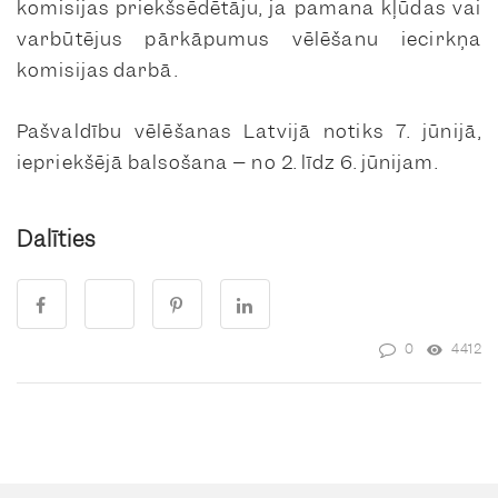
komisijas priekšsēdētāju, ja pamana kļūdas vai
varbūtējus pārkāpumus vēlēšanu iecirkņa
komisijas darbā.
Pašvaldību vēlēšanas Latvijā notiks 7. jūnijā,
iepriekšējā balsošana – no 2. līdz 6. jūnijam.
Dalīties
0
4412