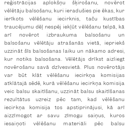
reģistrācijas aplokšņu šķirošanu, novērot
vēlētāju balsošanu, kuri ieradušies pie ēkas, kur
ierīkots vēlēšanu iecirknis, taču kustības
traucējumu dēļ nespēj iekļūt vēlēšanu telpā, kā
arī novērot izbraukuma balsošanu un
balsošanu vēlētāju atrašanās vietā, iepriekš
uzzināt šīs balsošanas laiku un nākamo adresi,
kur notiks balsošana. Vēlētājs drīkst aizliegt
novērošanu savā dzīvesvietā. Plus novērotājs
var būt klāt vēlēšanu iecirkņa komisijas
atklātajā sēdē, kurā vēlēšanu iecirkņa komisija
veic balsu skaitīšanu, uzzināt balsu skaitīšanas
rezultātus uzreiz pēc tam, kad vēlēšanu
iecirkņa komisija tos apstiprinājusi, kā arī
aizzīmogot ar savu zīmogu saiņus, kuros
iesaiņoti vēlēšanu materiāli pēc balsu