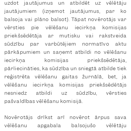
uzdot jautājumus un atbildēt uz vēlētāju
jautājumiem (izņemot jautājumus, par ko
balsoja vai plāno balsot). Tāpat novērotājs var
vērsties pie vēlēšanu iecirkņa komisijas
priekšsēdētāja ar mutisku vai rakstveida
sūdzību par varbūtējiem normatīvo aktu
pārkāpumiem un saņemt atbildi no vēlēšanu
iecirkņa komisijas priekšsēdētāja,
pārliecināties, ka sūdzība un sniegtā atbilde tiek
reģistrēta vēlēšanu gaitas žurnālā, bet, ja
vēlēšanu iecirkņa komisijas priekšsēdētājs
nesniedz atbildi uz sūdzību, vērsties
pašvaldības vēlēšanu komisijā.
Novērotājs drīkst arī novērot ārpus sava
vēlēšanu apgabala balsojušo vēlētāju