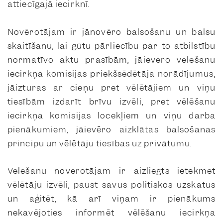
attiecīgajā iecirknī.
Novērotājam ir jānovēro balsošanu un balsu
skaitīšanu, lai gūtu pārliecību par to atbilstību
normatīvo aktu prasībām, jāievēro vēlēšanu
iecirkņa komisijas priekšsēdētāja norādījumus,
jāizturas ar cieņu pret vēlētājiem un viņu
tiesībām izdarīt brīvu izvēli, pret vēlēšanu
iecirkņa komisijas locekļiem un viņu darba
pienākumiem, jāievēro aizklātas balsošanas
principu un vēlētāju tiesības uz privātumu.
Vēlēšanu novērotājam ir aizliegts ietekmēt
vēlētāju izvēli, paust savus politiskos uzskatus
un aģitēt, kā arī viņam ir pienākums
nekavējoties informēt vēlēšanu iecirkņa