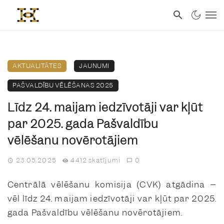
AKTUALITĀTES
JAUNUMI
PAŠVALDĪBU VĒLĒŠANAS 2025
Līdz 24. maijam iedzīvotāji var kļūt
par 2025. gada Pašvaldību
vēlēšanu novērotājiem
23.05.2025
4412 skatījumi
0
Centrālā vēlēšanu komisija (CVK) atgādina –
vēl līdz 24. maijam iedzīvotāji var
kļūt par 2025.
gada Pašvaldību vēlēšanu novērotājiem.