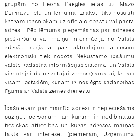
grupām no Leona Paegles ielas uz Mazo
Dzirnavu ielu un lēmuma izraksti tiks nosūtīti
katram īpašniekam uz oficiālo epastu vai pasta
adresi. Pēc lēmuma pieņemšanas par adreses
piešķiršanu vai maiņu informācija no Valsts
adrešu reģistra par aktuālajām adresēm
elektroniski tiek nodota Nekustamo īpašumu
valsts kadastra informācijas sistēmai un Valsts
vienotajai datorizētajai zemesgrāmatai, kā arī
visām iestādēm, kurām ir noslēgts sadarbības
līgums ar Valsts zemes dienestu.
Īpašniekam par mainīto adresi ir nepieciešams
paziņot personām, ar kurām ir nodibinātas
tiesiskās attiecības un kuras adreses maiņas
fakts var interesēt (piemēram, Uzņēmuma