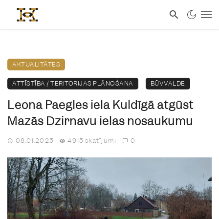
AKTUALITĀTES
ATTĪSTĪBA / TERITORIJAS PLĀNOŠANA
BŪVVALDE
Leona Paegles iela Kuldīgā atgūst
Mazās Dzirnavu ielas nosaukumu
08.01.2025
4915 skatījumi
0