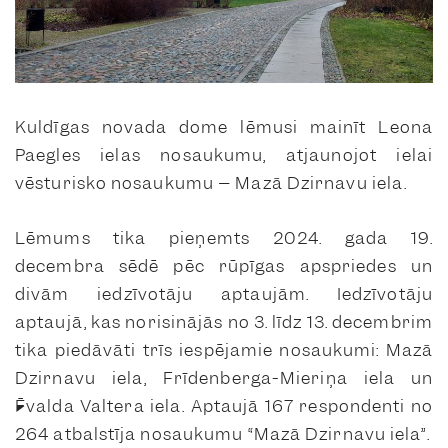
Kuldīgas novada dome lēmusi mainīt Leona
Paegles ielas nosaukumu, atjaunojot ielai
vēsturisko nosaukumu – Mazā Dzirnavu iela.
Lēmums tika pieņemts 2024. gada 19.
decembra sēdē pēc rūpīgas apspriedes un
divām iedzīvotāju aptaujām. Iedzīvotāju
aptaujā, kas norisinājās no 3. līdz 13. decembrim
tika piedāvāti trīs iespējamie nosaukumi: Mazā
Dzirnavu iela, Frīdenberga-Mieriņa iela un
Ēvalda Valtera iela. Aptaujā 167 respondenti no
264 atbalstīja nosaukumu “Mazā Dzirnavu iela”.