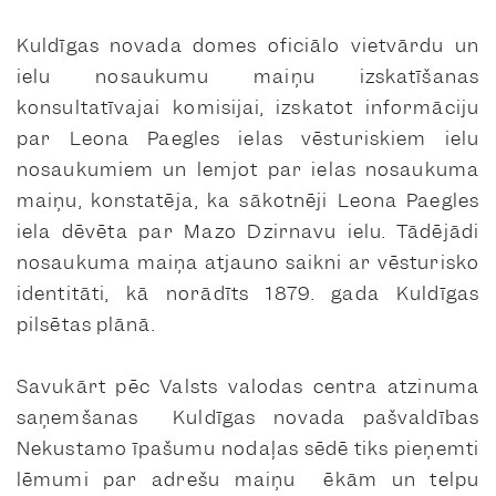
Kuldīgas novada domes oficiālo vietvārdu un
ielu nosaukumu maiņu izskatīšanas
konsultatīvajai komisijai, izskatot informāciju
par Leona Paegles ielas vēsturiskiem ielu
nosaukumiem un lemjot par ielas nosaukuma
maiņu, konstatēja, ka sākotnēji Leona Paegles
iela dēvēta par Mazo Dzirnavu ielu. Tādējādi
nosaukuma maiņa atjauno saikni ar vēsturisko
identitāti, kā norādīts 1879. gada Kuldīgas
pilsētas plānā.
Savukārt pēc Valsts valodas centra atzinuma
saņemšanas Kuldīgas novada pašvaldības
Nekustamo īpašumu nodaļas sēdē tiks pieņemti
lēmumi par adrešu maiņu ēkām un telpu