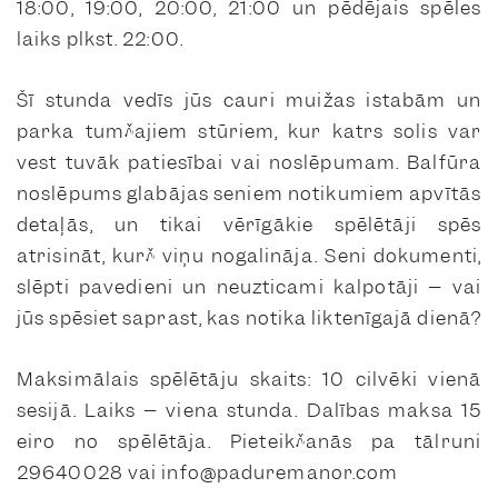
18:00, 19:00, 20:00, 21:00 un pēdējais spēles
laiks plkst. 22:00.
Šī stunda vedīs jūs cauri muižas istabām un
parka tumšajiem stūriem, kur katrs solis var
vest tuvāk patiesībai vai noslēpumam. Balfūra
noslēpums glabājas seniem notikumiem apvītās
detaļās, un tikai vērīgākie spēlētāji spēs
atrisināt, kurš viņu nogalināja. Seni dokumenti,
slēpti pavedieni un neuzticami kalpotāji – vai
jūs spēsiet saprast, kas notika liktenīgajā dienā?
Maksimālais spēlētāju skaits: 10 cilvēki vienā
sesijā. Laiks – viena stunda. Dalības maksa 15
eiro no spēlētāja. Pieteikšanās pa tālruni
29640028 vai info@paduremanor.com