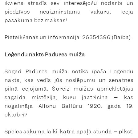
ikviens atradīs sev interesējošu nodarbi un
piedzīvos neaizmirstamu vakaru. Ieeja
pasākumā bez maksas!
Pieteikšanās un informācija: 26354396 (Baiba).
Leģendu nakts Padures muižā
Šogad Padures muižā notiks īpaša Leģendu
nakts, kas vedīs jūs noslēpumu un senatnes
pilnā ceļojumā. Šoreiz muižas apmeklētājus
sagaida mistērija, kuru jāatrisina – kas
nogalināja Alfonu Balfūru 1920. gada 19.
oktobrī?
Spēles sākuma laiki: katrā apaļā stundā – plkst.