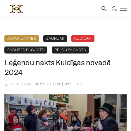
AKTUALITĀTES
JAUNUMI
KULTŪRA
PADURES PAGASTS
PELČU PAGASTS
Leģendu nakts Kuldīgas novadā
2024
23.10.2024
5800 skatījumi
0