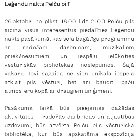
Leģendu nakts Pelču pilī
26.oktobrī no plkst. 18.00 līdz 21.00 Pelču pils
aicina visus interesentus piedalīties Leģendu
nakts pasākumā, kas sola bagātīgu programmu
ar radošām darbnīcām, muzikāliem
priekšnesumiem un iespēju ielūkoties
vēsturiskās bibliotēkas noslēpumos. Šajā
vakarā Tevi sagaida ne vien unikāla iespēja
atklāt pils vēsturi, bet arī baudīt īpašu
atmosfēru kopā ar draugiem un ģimeni.
Pasākuma laikā būs pieejamas dažādas
aktivitātes – radošās darbnīcas un atjautības
uzdevumi, būs atvērta Pelču pils vēsturiskā
bibliotēka, kur būs apskatāma ekspozīcija