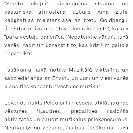
“Stāstu skapji”, aizraujošus stāstus un
vēsturiska atmosfēra uzburs Aina Zute,
kaligrāfijas meistarklase ar Ivetu Goldbergu,
literatūras izstāde “Tev pienācis pasts”, kā arī
īpaša vēstuļu darbnīca “Nepateiktie vārdi”, kurā
varēsi radīt un uzrakstīt to, kas līdz šim palicis
nepateikts.
Pasākuma laikā notiks Muzikālā viktorīna un
sadziedāšanās ar Ervīnu un Juri un viesi varēs
klausīties koncertu “Vēstules mūzikā”.
Leģendu nakts Pelču pilī ir iespēja atklāt jaunas
vēstures šķautnes, piedalīties radošās
aktivitātēs un baudīt muzikālus priekšnesumus.
Neatkarīgi no vecuma, šis būs pasākums, kurā