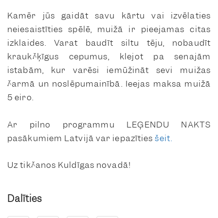
Kamēr jūs gaidāt savu kārtu vai izvēlaties
neiesaistīties spēlē, muižā ir pieejamas citas
izklaides. Varat baudīt siltu tēju, nobaudīt
kraukšķīgus cepumus, klejot pa senajām
istabām, kur varēsi iemūžināt sevi muižas
šarmā un noslēpumainībā. Ieejas maksa muižā
5 eiro.
Ar pilno programmu LEĢENDU NAKTS
pasākumiem Latvijā var iepazīties
šeit.
Uz tikšanos Kuldīgas novadā!
Dalīties