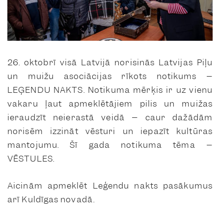
26. oktobrī visā Latvijā norisinās Latvijas Piļu
un muižu asociācijas rīkots notikums –
LEĢENDU NAKTS. Notikuma mērķis ir uz vienu
vakaru ļaut apmeklētājiem pilis un muižas
ieraudzīt neierastā veidā – caur dažādām
norisēm izzināt vēsturi un iepazīt kultūras
mantojumu. Šī gada notikuma tēma –
VĒSTULES.
Aicinām apmeklēt Leģendu nakts pasākumus
arī Kuldīgas novadā.