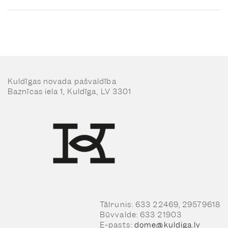
Kuldīgas novada pašvaldība
Baznīcas iela 1, Kuldīga, LV 3301
Tālrunis: 633 22469, 29579618
Būvvalde: 633 21903
E-pasts:
dome@kuldiga.lv