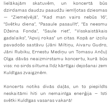
lielākajām skatuvēm, un koncertā būs
dzirdamas daudzu paaudžu iemīļotas dziesmas
— “Ziemeļvējā”, “Kad man vairs nebūs 16”,
“Svētku diena”, “Pasaule pasaulīt”, “Es neesmu
Džeina Fonda”, “Saule riet”, “Visskaistākais
gadalaiks”, “Apvij rokas” un citas. Kopā ar izcilu
pavadošo sastāvu (Jāni Miltiņu, Aivaru Gudro,
Jāni Rubiku, Ernestu Mediņu un Tomasu Anču)
Olga dāvās neaizmirstamu koncertu, kurā būs
viss: no sirds siltuma līdz kārtīgai dejošanai zem
Kuldīgas zvaigznēm.
Koncerts notiks divās daļās, un to piepildīs
neskaitāmi hiti un nemainīga enerģija – īsti
svētki Kuldīgas vasaras vakarā!