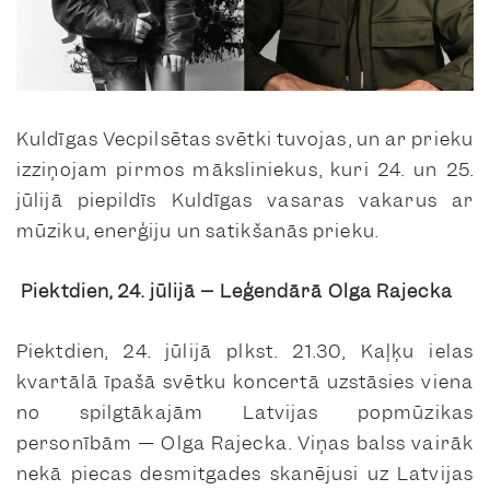
Kuldīgas Vecpilsētas svētki tuvojas, un ar prieku
izziņojam pirmos māksliniekus, kuri 24. un 25.
jūlijā piepildīs Kuldīgas vasaras vakarus ar
mūziku, enerģiju un satikšanās prieku.
Piektdien, 24. jūlijā – Leģendārā Olga Rajecka
Piektdien, 24. jūlijā plkst. 21.30, Kaļķu ielas
kvartālā īpašā svētku koncertā uzstāsies viena
no spilgtākajām Latvijas popmūzikas
personībām — Olga Rajecka. Viņas balss vairāk
nekā piecas desmitgades skanējusi uz Latvijas