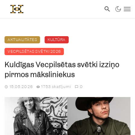
AKTUALITĀTES
KULTŪRA
VECPILSĒTAS SVĒTKI 2026
Kuldīgas Vecpilsētas svētki izziņo
pirmos māksliniekus
15.05.2026
1753 skatījumi
0