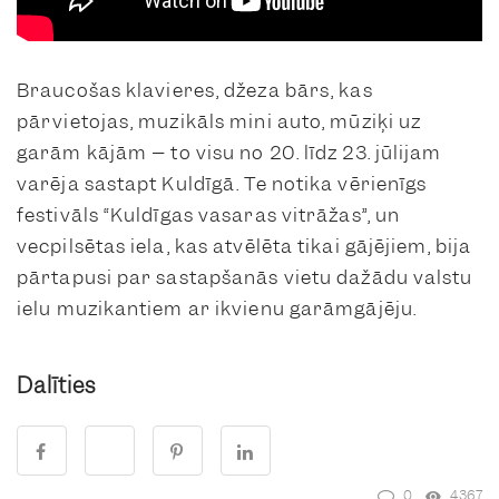
Braucošas klavieres, džeza bārs, kas
pārvietojas, muzikāls mini auto, mūziķi uz
garām kājām – to visu no 20. līdz 23. jūlijam
varēja sastapt Kuldīgā. Te notika vērienīgs
festivāls “Kuldīgas vasaras vitrāžas”, un
vecpilsētas iela, kas atvēlēta tikai gājējiem, bija
pārtapusi par sastapšanās vietu dažādu valstu
ielu muzikantiem ar ikvienu garāmgājēju.
Dalīties
0
4367