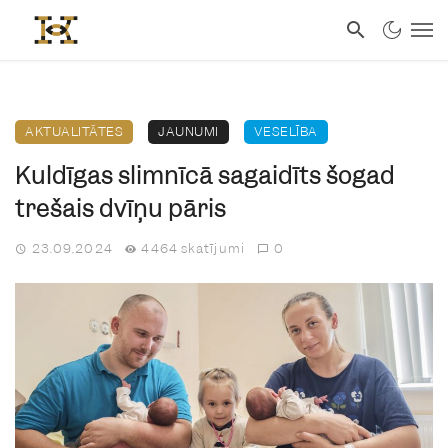
AKTUALITĀTES
JAUNUMI
VESELĪBA
Kuldīgas slimnīcā sagaidīts šogad
trešais dvīņu pāris
23.09.2024
4464 skatījumi
0