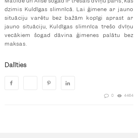
Matilde un Alise šogad ir trešais dvīņu pāris, kas
dzimis Kuldīgas slimnīcā. Lai ģimene ar jauno
situāciju varētu bez bažām kopīgi aprast ar
jauno situāciju, Kuldīgas slimnīca trešo dvīņu
vecākiem šogad dāvina ģimenes palātu bez
maksas.
Dalīties
0
4464