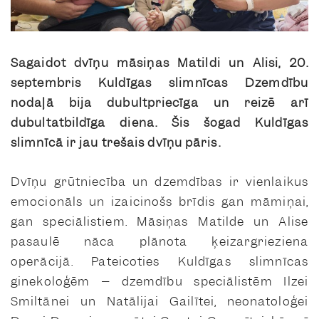
Sagaidot dvīņu māsiņas Matildi un Alisi, 20.
septembris Kuldīgas slimnīcas Dzemdību
nodaļā bija dubultpriecīga un reizē arī
dubultatbildīga diena. Šis šogad Kuldīgas
slimnīcā ir jau trešais dvīņu pāris.
Dvīņu grūtniecība un dzemdības ir vienlaikus
emocionāls un izaicinošs brīdis gan māmiņai,
gan speciālistiem. Māsiņas Matilde un Alise
pasaulē nāca plānota ķeizargrieziena
operācijā. Pateicoties Kuldīgas slimnīcas
ginekoloģēm – dzemdību speciālistēm Ilzei
Smiltānei un Natālijai Gailītei, neonatoloģei