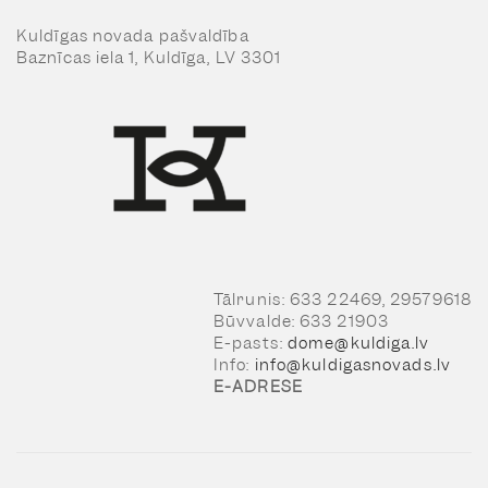
Kuldīgas novada pašvaldība
Baznīcas iela 1, Kuldīga, LV 3301
Tālrunis: 633 22469, 29579618
Būvvalde: 633 21903
E-pasts:
dome@kuldiga.lv
Info:
info@kuldigasnovads.lv
E-ADRESE