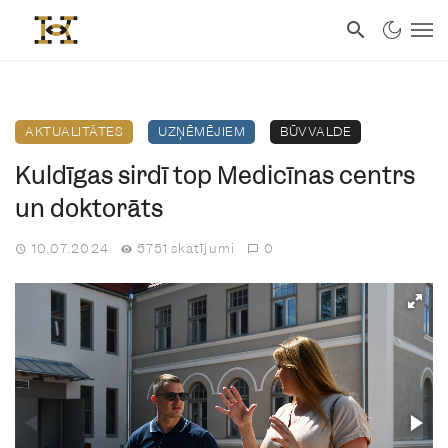
AKTUALITĀTES
UZŅĒMĒJIEM
BŪVVALDE
Kuldīgas sirdī top Medicīnas centrs
un doktorāts
10.07.2024
5751 skatījumi
0