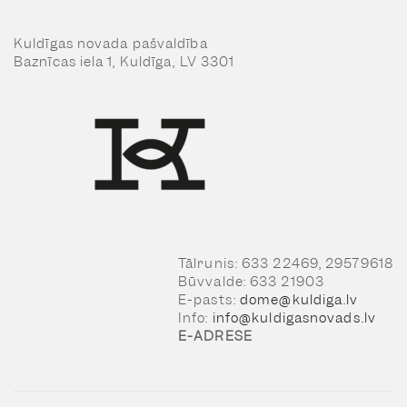
Kuldīgas novada pašvaldība
Baznīcas iela 1, Kuldīga, LV 3301
Tālrunis: 633 22469, 29579618
Būvvalde: 633 21903
E-pasts:
dome@kuldiga.lv
Info:
info@kuldigasnovads.lv
E-ADRESE