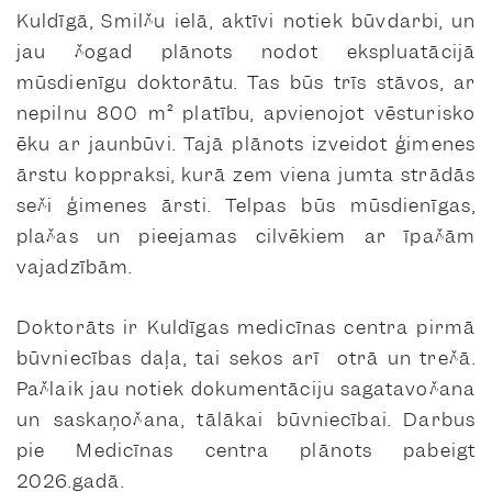
Kuldīgā, Smilšu ielā, aktīvi notiek būvdarbi, un
jau šogad plānots nodot ekspluatācijā
mūsdienīgu doktorātu. Tas būs trīs stāvos, ar
nepilnu 800 m² platību, apvienojot vēsturisko
ēku ar jaunbūvi. Tajā plānots izveidot ģimenes
ārstu koppraksi, kurā zem viena jumta strādās
seši ģimenes ārsti. Telpas būs mūsdienīgas,
plašas un pieejamas cilvēkiem ar īpašām
vajadzībām.
Doktorāts ir Kuldīgas medicīnas centra pirmā
būvniecības daļa, tai sekos arī otrā un trešā.
Pašlaik jau notiek dokumentāciju sagatavošana
un saskaņošana, tālākai būvniecībai. Darbus
pie Medicīnas centra plānots pabeigt
2026.gadā.