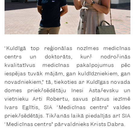
“Kuldīgā top reģionālas nozīmes medicīnas
centrs un doktorāts, kurš nodrošinās
kvalitatīvus medicīnas pakalpojumus pēc
iespējas tuvāk mājām, gan kuldīdzniekiem, gan
novadniekiem,” tā, tiekoties ar Kuldīgas novada
domes priekšsēdētāju Inesi Astaševsku un
vietnieku Arti Robertu, savus plānus iezīmē
Ivars Eglītis, SIA “Medicīnas centrs” valdes
priekšsēdētājs. Tikšanās laikā piedalījās arī SIA
“Medicīnas centrs” pārvaldnieks Krists Dabra.