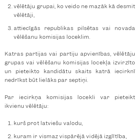
vēlētāju grupai, ko veido ne mazāk kā desmit
vēlētāji,
attiecīgās republikas pilsētas vai novada
vēlēšanu komisijas loceklim.
Katras partijas vai partiju apvienības, vēlētāju
grupas vai vēlēšanu komisijas locekļa izvirzīto
un pieteikto kandidātu skaits katrā iecirknī
nedrīkst būt lielāks par septiņi.
Par iecirkņa komisijas locekli var pieteikt
ikvienu vēlētāju:
kurš prot latviešu valodu,
kuram ir vismaz vispārējā vidējā izglītība,