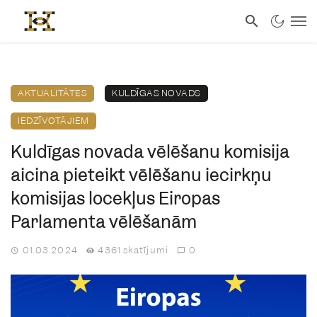
AKTUALITĀTES
KULDĪGAS NOVADS
IEDZĪVOTĀJIEM
Kuldīgas novada vēlēšanu komisija
aicina pieteikt vēlēšanu iecirkņu
komisijas locekļus Eiropas
Parlamenta vēlēšanām
01.03.2024
4361 skatījumi
0