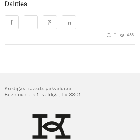
Dalīties
0
4361
Kuldīgas novada pašvaldība
Baznīcas iela 1, Kuldīga, LV 3301