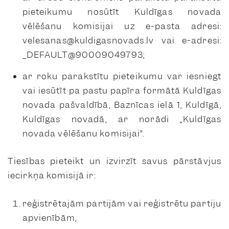
pieteikumu nosūtīt Kuldīgas novada
vēlēšanu komisijai uz e-pasta adresi:
velesanas@kuldigasnovads.lv
vai e-adresi:
_DEFAULT@90009049793
;
ar roku parakstītu pieteikumu var iesniegt
vai iesūtīt pa pastu papīra formātā Kuldīgas
novada pašvaldībā, Baznīcas ielā 1, Kuldīgā,
Kuldīgas novadā, ar norādi „Kuldīgas
novada vēlēšanu komisijai”.
Tiesības pieteikt un izvirzīt savus pārstāvjus
iecirkņa komisijā ir:
reģistrētajām partijām vai reģistrētu partiju
apvienībām,