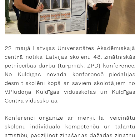
22. maijā Latvijas Universitātes Akadēmiskajā
centrā notika Latvijas skolēnu 48. zinātniskās
pētniecības darbu (turpmāk, ZPD) konference.
No Kuldīgas novada konferencē piedalījās
desmit skolēni kopā ar saviem skolotājiem no
V.Plūdoņa Kuldīgas vidusskolas un Kuldīgas
Centra vidusskolas.
Konferenci organizē ar mērķi, lai veicinātu
skolēnu individuālo kompetenču un talantu
attīstību, padziļinot zināšanas dažādās zinātņu