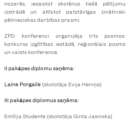
nozarēs, iesaistot skolēnus tiešā pētījumu
izstrādē un attīstot patstāvīgas zinātniski
pētnieciskas darbības prasmi.
ZPD konferenci organizēja trīs posmos:
konkurss izglītības iestādē, reģionālais posms
un valsts konference.
II pakāpes diplomu saņēma:
Laine Porgaile
(skolotāja Evija Heniņa)
III pakāpes diplomus saņēma:
Emīlija Studente (skolotāja Ginta Jasinska)