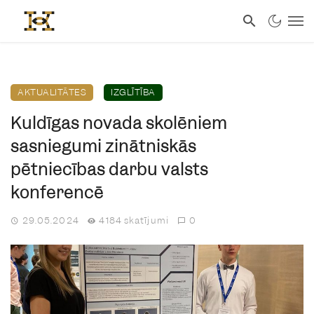
AKTUALITĀTES
IZGLĪTĪBA
Kuldīgas novada skolēniem
sasniegumi zinātniskās
pētniecības darbu valsts
konferencē
29.05.2024
4184 skatījumi
0