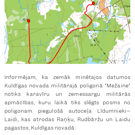
Informējam, ka zemāk minētajos datumos
Kuldīgas novada militārajā poligonā “Mežaine”
notiks karavīru un zemessargu militārās
apmācības, kuru laikā tiks slēgts posms no
poligonam piegulošā autoceļa Līdumnieki–
Laidi, kas atrodas Raņķu, Rudbāržu un Laidu
pagastos, Kuldīgas novadā: