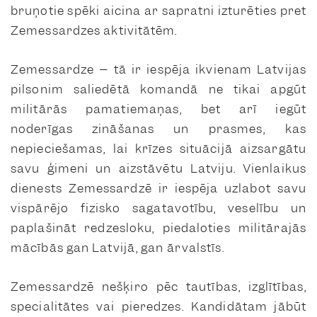
bruņotie spēki aicina ar sapratni izturēties pret
Zemessardzes aktivitātēm.
Zemessardze – tā ir iespēja ikvienam Latvijas
pilsonim saliedētā komandā ne tikai apgūt
militārās pamatiemaņas, bet arī iegūt
noderīgas zināšanas un prasmes, kas
nepieciešamas, lai krīzes situācijā aizsargātu
savu ģimeni un aizstāvētu Latviju. Vienlaikus
dienests Zemessardzē ir iespēja uzlabot savu
vispārējo fizisko sagatavotību, veselību un
paplašināt redzesloku, piedaloties militārajās
mācībās gan Latvijā, gan ārvalstīs.
Zemessardzē nešķiro pēc tautības, izglītības,
specialitātes vai pieredzes. Kandidātam jābūt