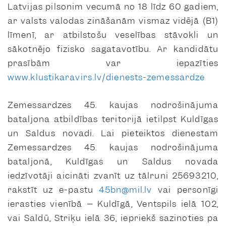
Latvijas pilsonim vecumā no 18 līdz 60 gadiem,
ar valsts valodas zināšanām vismaz vidējā (B1)
līmenī, ar atbilstošu veselības stāvokli un
sākotnējo fizisko sagatavotību. Ar kandidātu
prasībām var iepazīties
www.klustikaravirs.lv/dienests-zemessardze
Zemessardzes 45. kaujas nodrošinājuma
bataljona atbildības teritorijā ietilpst Kuldīgas
un Saldus novadi. Lai pieteiktos dienestam
Zemessardzes 45. kaujas nodrošinājuma
bataljonā, Kuldīgas un Saldus novada
iedzīvotāji aicināti zvanīt uz tālruni 25693210,
rakstīt uz e-pastu
45bn@mil.lv
vai personīgi
ierasties vienībā – Kuldīgā, Ventspils ielā 102,
vai Saldū, Striķu ielā 36, iepriekš sazinoties pa