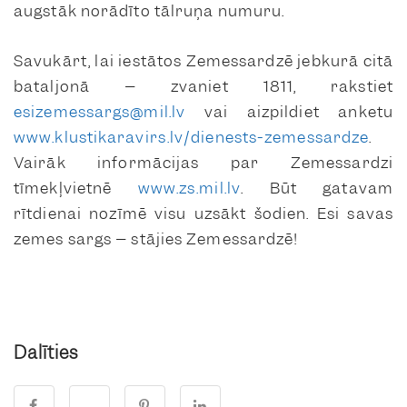
augstāk norādīto tālruņa numuru.
Savukārt, lai iestātos Zemessardzē jebkurā citā
bataljonā – zvaniet 1811, rakstiet
esizemessargs@mil.lv
vai aizpildiet anketu
www.klustikaravirs.lv/dienests-zemessardze
.
Vairāk informācijas par Zemessardzi
tīmekļvietnē
www.zs.mil.lv
. Būt gatavam
rītdienai nozīmē visu uzsākt šodien. Esi savas
zemes sargs – stājies Zemessardzē!
Dalīties