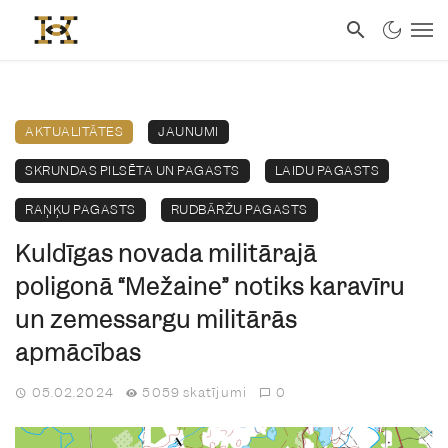
AKTUALITĀTES
JAUNUMI
SKRUNDAS PILSĒTA UN PAGASTS
LAIDU PAGASTS
RAŅĶU PAGASTS
RUDBĀRŽU PAGASTS
Kuldīgas novada militārajā
poligonā “Mežaine” notiks karavīru
un zemessargu militārās
apmācības
05.02.2024
5059 skatījumi
0