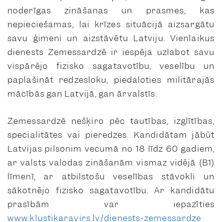
noderīgas zināšanas un prasmes, kas
nepieciešamas, lai krīzes situācijā aizsargātu
savu ģimeni un aizstāvētu Latviju. Vienlaikus
dienests Zemessardzē ir iespēja uzlabot savu
vispārējo fizisko sagatavotību, veselību un
paplašināt redzesloku, piedaloties militārajās
mācībās gan Latvijā, gan ārvalstīs.
Zemessardzē nešķiro pēc tautības, izglītības,
specialitātes vai pieredzes. Kandidātam jābūt
Latvijas pilsonim vecumā no 18 līdz 60 gadiem,
ar valsts valodas zināšanām vismaz vidējā (B1)
līmenī, ar atbilstošu veselības stāvokli un
sākotnējo fizisko sagatavotību. Ar kandidātu
prasībām var iepazīties
www.klustikaravirs.lv/dienests-zemessardze