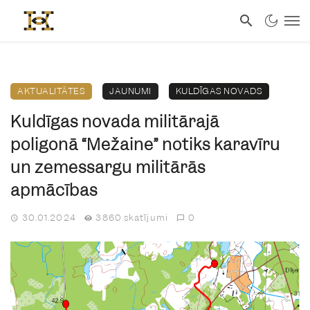
AKTUALITĀTES
JAUNUMI
KULDĪGAS NOVADS
Kuldīgas novada militārajā
poligonā “Mežaine” notiks karavīru
un zemessargu militārās
apmācības
30.01.2024
3860 skatījumi
0