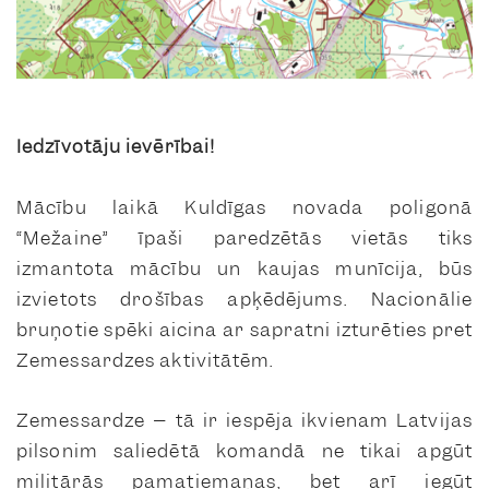
Iedzīvotāju ievērībai!
Mācību laikā Kuldīgas novada poligonā
“Mežaine” īpaši paredzētās vietās tiks
izmantota mācību un kaujas munīcija, būs
izvietots drošības apķēdējums. Nacionālie
bruņotie spēki aicina ar sapratni izturēties pret
Zemessardzes aktivitātēm.
Zemessardze – tā ir iespēja ikvienam Latvijas
pilsonim saliedētā komandā ne tikai apgūt
militārās pamatiemaņas, bet arī iegūt