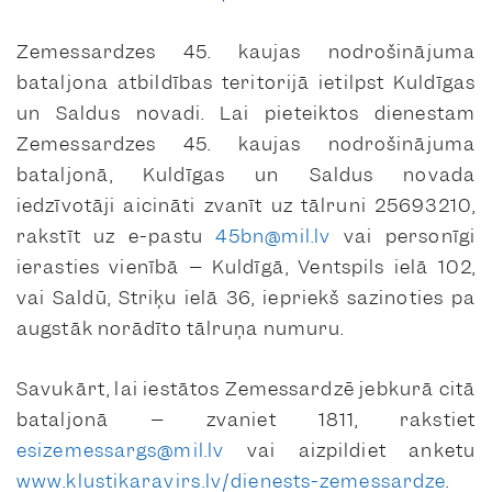
Zemessardzes 45. kaujas nodrošinājuma
bataljona atbildības teritorijā ietilpst Kuldīgas
un Saldus novadi. Lai pieteiktos dienestam
Zemessardzes 45. kaujas nodrošinājuma
bataljonā, Kuldīgas un Saldus novada
iedzīvotāji aicināti zvanīt uz tālruni 25693210,
rakstīt uz e-pastu
45bn@mil.lv
vai personīgi
ierasties vienībā – Kuldīgā, Ventspils ielā 102,
vai Saldū, Striķu ielā 36, iepriekš sazinoties pa
augstāk norādīto tālruņa numuru.
Savukārt, lai iestātos Zemessardzē jebkurā citā
bataljonā – zvaniet 1811, rakstiet
esizemessargs@mil.lv
vai aizpildiet anketu
www.klustikaravirs.lv/dienests-zemessardze
.