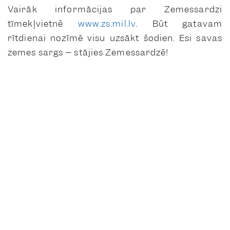
Vairāk informācijas par Zemessardzi
tīmekļvietnē
www.zs.mil.lv
. Būt gatavam
rītdienai nozīmē visu uzsākt šodien. Esi savas
zemes sargs – stājies Zemessardzē!