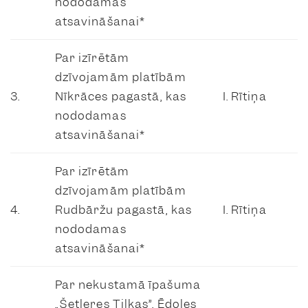
nododamas
atsavināšanai*
Par izīrētām
dzīvojamām platībām
3.
Nīkrāces pagastā, kas
I. Rītiņa
nododamas
atsavināšanai*
Par izīrētām
dzīvojamām platībām
4.
Rudbāržu pagastā, kas
I. Rītiņa
nododamas
atsavināšanai*
Par nekustamā īpašuma
„Šetleres Tilkas”, Ēdoles