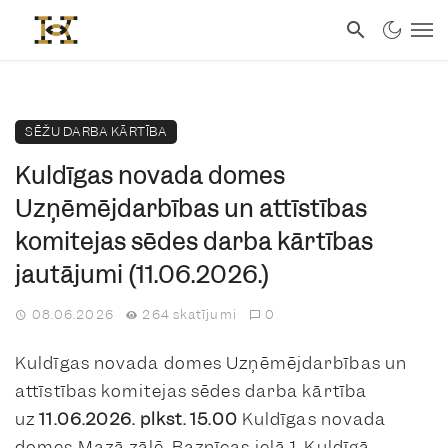
SĒŽU DARBA KĀRTĪBA
Kuldīgas novada domes
Uzņēmējdarbības un attīstības
komitejas sēdes darba kārtības
jautājumi (11.06.2026.)
08.06.2026
264 skatījumi
0
Kuldīgas novada domes Uzņēmējdarbības un
attīstības komitejas sēdes darba kārtība
uz
11.06.2026. plkst. 15.00
Kuldīgas novada
domes Mazā zālē, Baznīcas ielā 1, Kuldīgā.