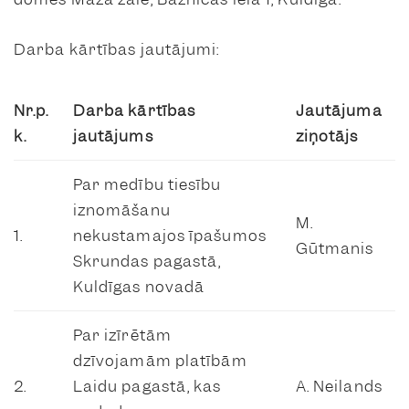
Darba kārtības jautājumi:
Nr.p.
Darba kārtības
Jautājuma
k.
jautājums
ziņotājs
Par medību tiesību
iznomāšanu
M.
1.
nekustamajos īpašumos
Gūtmanis
Skrundas pagastā,
Kuldīgas novadā
Par izīrētām
dzīvojamām platībām
2.
Laidu pagastā, kas
A. Neilands