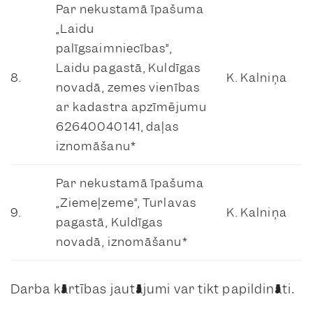
Par nekustamā īpašuma
„Laidu
palīgsaimniecības”,
Laidu pagastā, Kuldīgas
8.
K. Kalniņa
novadā, zemes vienības
ar kadastra apzīmējumu
62640040141, daļas
iznomāšanu*
Par nekustamā īpašuma
„Ziemeļzeme”, Turlavas
9.
K. Kalniņa
pagastā, Kuldīgas
novadā, iznomāšanu*
Darba kārtības jautājumi var tikt papildināti.