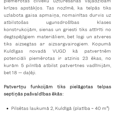
piemērotas cilvēku uzturēšanās vajadzībām
krīzes apstākļos. Tas nozīmē, ka telpās tiks
uzlabota gaisa apmaiņa, nomainītas durvis uz
atbilstošas ugunsdrošības klases
konstrukcijām, sienas un griesti tiks attīrīti no
degtspējīgiem materiāliem, bet logi un atveres
tiks aizsegtas ar aizsargvairogiem. Kopumā
Kuldīgas novadā VUGD kā patvertnēm
potenciāli piemērotas ir atzinis 23 ēkas, no
kurām 5 pilnībā atbilst patvertnes vadlīnijām,
bet 18 — daļēji.
Patvertņu funkcijām tiks pielāgotas telpas
septiņās pašvaldības ēkās:
Pilsētas laukumā 2, Kuldīgā (platība ~ 40 m²)