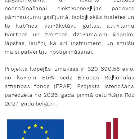
nodrošināšanai elektroenerģijas padeves
pārtraukumu gadījumā, bioloģiskās tualetes un
to kabīnes, vairākstāvu gultas, atkritumu
tvertnes un tvertnes dzeramajam ūdenim,
lāpstas, laužņi, kā arī instrumenti un smilšu
maisi patvertņu nostiprināšanai.
Projekta kopējās izmaksas ir 320 690,58 eiro,
no kuriem 85% sedz Eiropas Reģionālās
attīstības fonds (ERAF). Projekta īstenošana
paredzēta no 2026. gada pirmā ceturkšņa līdz
2027. gada beigām.