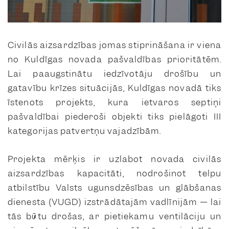
Civilās aizsardzības jomas stiprināšana ir viena
no Kuldīgas novada pašvaldības prioritātēm.
Lai paaugstinātu iedzīvotāju drošību un
gatavību krīzes situācijās, Kuldīgas novadā tiks
īstenots projekts, kura ietvaros septiņi
pašvaldībai piederoši objekti tiks pielāgoti III
kategorijas patvertņu vajadzībām.
Projekta mērķis ir uzlabot novada civilās
aizsardzības kapacitāti, nodrošinot telpu
atbilstību Valsts ugunsdzēsības un glābšanas
dienesta (VUGD) izstrādātajām vadlīnijām — lai
tās būtu drošas, ar pietiekamu ventilāciju un