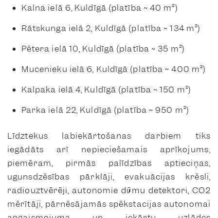
Kalna ielā 6, Kuldīgā (platība ~ 40 m²)
Rātskunga ielā 2, Kuldīgā (platība ~ 134 m²)
Pētera ielā 10, Kuldīgā (platība ~ 35 m²)
Mucenieku ielā 6, Kuldīgā (platība ~ 400 m²)
Kalpaka ielā 4, Kuldīgā (platība ~ 150 m²)
Parka ielā 22, Kuldīgā (platība ~ 950 m²)
Līdztekus labiekārtošanas darbiem tiks
iegādāts arī nepieciešamais aprīkojums,
piemēram, pirmās palīdzības aptieciņas,
ugunsdzēsības pārklāji, evakuācijas krēsli,
radiouztvērēji, autonomie dūmu detektori, CO2
mērītāji, pārnēsājamās spēkstacijas autonomai
apgaismojuma un iekārtu uzlādes