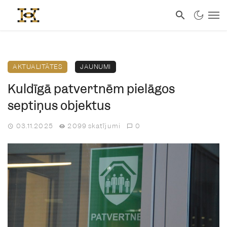
AKTUALITĀTES
JAUNUMI
Kuldīgā patvertnēm pielāgos
septiņus objektus
03.11.2025
2099 skatījumi
0