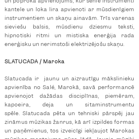
un poproka apvienojums, kur senie instrumenti
kantele un loka lira apvienoti ar mūsdienīgiem
instrumentiem un skaņu ainavām. Trīs varenas
sieviešu balsis, mūsdienu dziesmu teksti,
hipnotiski ritmi un mistiska enerģija rada
enerģisku un nerimstoši elektrizējošu skaņu.
SLATUCADA / Maroka
Slatucada
ir jaunu un aizrautīgu mākslinieku
apvienība no Salé, Marokā, savā performancē
apvienojot dažādas disciplīnas, piemēram,
kapoeira, deja un sitaminstrumentu
spēle.
Slatucada
pēta un tehniski pārspēj jau
zināmus mūzikas žanrus, kā arī izpildes formas
un paņēmienus, tos izveicīgi iekļaujot Marokas