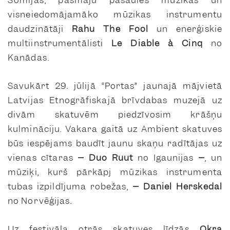
visneiedomājamāko mūzikas instrumentu
daudzinātāji
Rahu The Fool
un enerģiskie
multiinstrumentālisti
Le Diable à Cinq
no
Kanādas.
Savukārt 29. jūlijā “Portas” jaunajā mājvietā
Latvijas Etnogrāfiskajā brīvdabas muzejā uz
divām skatuvēm piedzīvosim krāšņu
kulmināciju. Vakara gaitā uz
Ambient skatuves
būs iespējams baudīt jaunu skaņu radītājas uz
vienas cītaras
–
Duo Ruut
no Igaunijas
–
, un
mūziķi, kurš pārkāpj mūzikas instrumenta
tubas izpildījuma robežas,
–
Daniel Herskedal
no Norvēģijas.
Uz festivāla otrās skatuves līdzās
Okra