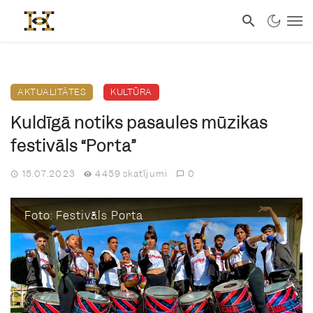
AKTUALITĀTES
KULTŪRA
Kuldīgā notiks pasaules mūzikas
festivāls “Porta”
15.07.2023
4459 skatījumi
0
Foto: Festivāls Porta