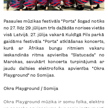
Pasaules mūzikas festivāls “Porta” šogad notiks
no 27.
līdz 29. jūlijam trīs dažādās norises vietās
visā Latvijā.
27. jūlija vakarā Kuldīgā Pils parkā
gaidāms festivāla “Porta” atklāšanas koncerts,
kurā ar Āfrikas bungu ritmiem vakaru
ieskandinās ritma apvienība “Slatucada” no
Marokas, savukārt koncerta turpinājumā ar
jaudu dalīsies elektrofolka apvienība “Okra
Playground” no Somijas.
Okra Playground / Somija
Okra Playground
mūzika ir somu folka, elektro