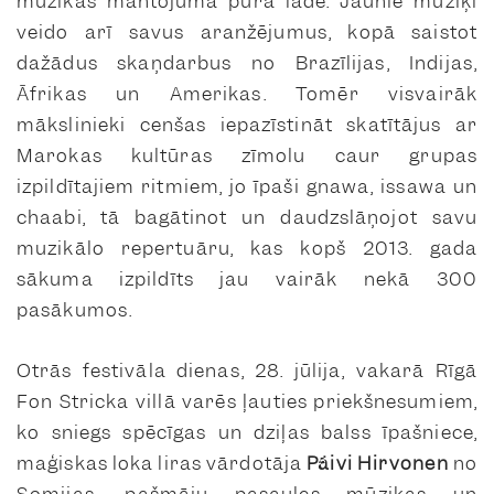
mūzikas mantojuma pūra lādē. Jaunie mūziķi
veido arī savus aranžējumus, kopā saistot
dažādus skaņdarbus no Brazīlijas, Indijas,
Āfrikas un Amerikas. Tomēr visvairāk
mākslinieki cenšas iepazīstināt skatītājus ar
Marokas kultūras zīmolu caur grupas
izpildītajiem ritmiem, jo īpaši
gnawa, issawa
un
chaabi
, tā bagātinot un daudzslāņojot savu
muzikālo repertuāru, kas kopš 2013. gada
sākuma izpildīts jau vairāk nekā 300
pasākumos.
Otrās festivāla dienas, 28. jūlija, vakarā Rīgā
Fon Stricka villā varēs ļauties priekšnesumiem,
ko sniegs spēcīgas un dziļas balss īpašniece,
maģiskas loka liras vārdotāja
Päivi Hirvonen
no
Somijas, pašmāju pasaules mūzikas un