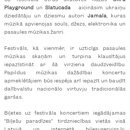
Playground
un
Slatucada
aicināsim ukraiņu
dziedātāju un dziesmu autori
Jamala
, kuras
mūzikā apvienojas souls, džezs, elektronika un
pasaules mūzikas žanri.
Festivāls, kā vienmēr, ir uzticīgs pasaules
mūzikas skaņām un turpina klausītājus
iepazīstināt ar šā virziena daudzveidību.
Papildus mūzikas dažādībai koncertu
apmeklētājiem būs iespēja arī iepazīt un baudīt
dalībvalstu nacionālo virtuvju tradicionālās
garšas.
Biļetes uz festivāla koncertiem iegādājamas
“Biļešu paradīzes” tirdzniecības vietās visā
Latvijā un internetā
bilesuserviss.lv
.