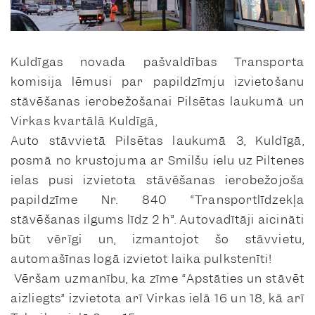
Kuldīgas novada pašvaldības Transporta
komisija lēmusi par papildzīmju izvietošanu
stāvēšanas ierobežošanai Pilsētas laukumā un
Virkas kvartālā Kuldīgā,
Auto stāvvietā Pilsētas laukumā 3, Kuldīgā,
posmā no krustojuma ar Smilšu ielu uz Piltenes
ielas pusi izvietota stāvēšanas ierobežojoša
papildzīme Nr. 840 “Transportlīdzekļa
stāvēšanas ilgums līdz 2 h”. Autovadītāji aicināti
būt vērīgi un, izmantojot šo stāvvietu,
automašīnas logā izvietot laika pulkstenīti!
Vēršam uzmanību, ka zīme “Apstāties un stāvēt
aizliegts” izvietota arī Virkas ielā 16 un 18, kā arī