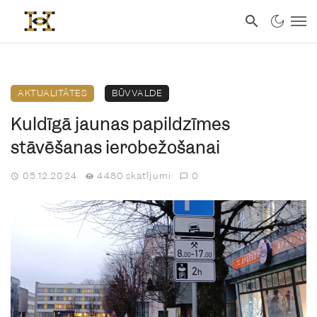
AKTUALITĀTES
BŪVVALDE
Kuldīgā jaunas papildzīmes
stāvēšanas ierobežošanai
05.12.2024
4480 skatījumi
0