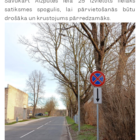
Savukārt Aizputes ielā 25 izvietots lielāks
satiksmes spogulis, lai pārvietošanās būtu
drošāka un krustojums pārredzamāks.