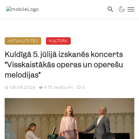
AKTUALITĀTES
KULTŪRA
Kuldīgā 5. jūlijā izskanēs koncerts
“Visskaistākās operas un operešu
melodijas”
08.06.2026
475 skatījumi
0