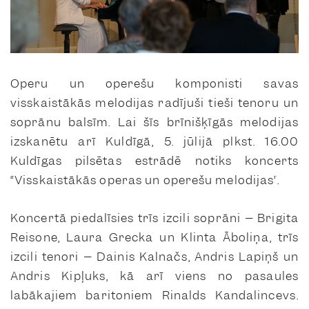
Operu un operešu komponisti savas
visskaistākās melodijas radījuši tieši tenoru un
soprānu balsīm. Lai šīs brīnišķīgās melodijas
izskanētu arī Kuldīgā, 5. jūlijā plkst. 16.00
Kuldīgas pilsētas estrādē notiks koncerts
“Visskaistākās operas un operešu melodijas”.
Koncertā piedalīsies trīs izcili soprāni – Brigita
Reisone, Laura Grecka un Klinta Āboliņa, trīs
izcili tenori – Dainis Kalnačs, Andris Lapiņš un
Andris Kipļuks, kā arī viens no pasaules
labākajiem baritoniem Rinalds Kandalincevs.