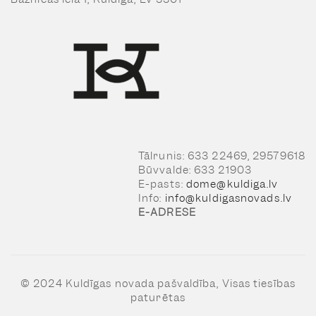
Tālrunis: 633 22469, 29579618
Būvvalde: 633 21903
E-pasts:
dome@kuldiga.lv
Info:
info@kuldigasnovads.lv
E-ADRESE
© 2024 Kuldīgas novada pašvaldība, Visas tiesības
paturētas