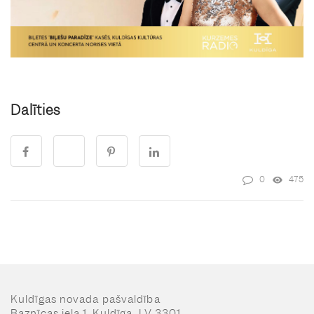
Dalīties
0
475
Kuldīgas novada pašvaldība
Baznīcas iela 1, Kuldīga, LV 3301