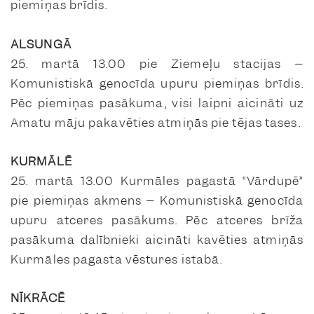
piemiņas brīdis.
ALSUNGĀ
25. martā 13.00 pie Ziemeļu stacijas –
Komunistiskā genocīda upuru piemiņas brīdis.
Pēc piemiņas pasākuma, visi laipni aicināti uz
Amatu māju pakavēties atmiņās pie tējas tases.
KURMĀLĒ
25. martā 13.00 Kurmāles pagastā “Vārdupē”
pie piemiņas akmens – Komunistiskā genocīda
upuru atceres pasākums. Pēc atceres brīža
pasākuma dalībnieki aicināti kavēties atmiņās
Kurmāles pagasta vēstures istabā.
NĪKRĀCĒ