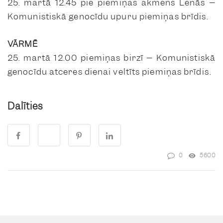
25. martā 12.45 pie piemiņas akmens Lēnās –
Komunistiskā genocīdu upuru piemiņas brīdis.
VĀRMĒ
25. martā 12.00 piemiņas birzī – Komunistiskā
genocīdu atceres dienai veltīts piemiņas brīdis.
Dalīties
0
5600