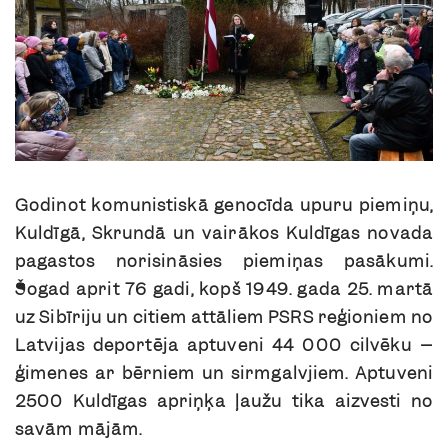
Godinot komunistiskā genocīda upuru piemiņu,
Kuldīgā, Skrundā un vairākos Kuldīgas novada
pagastos norisināsies piemiņas pasākumi.
Šogad aprit 76 gadi, kopš 1949. gada 25. martā
uz Sibīriju un citiem attāliem PSRS reģioniem no
Latvijas deportēja aptuveni 44 000 cilvēku –
ģimenes ar bērniem un sirmgalvjiem. Aptuveni
2500 Kuldīgas apriņķa ļaužu tika aizvesti no
savām mājām.