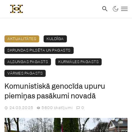
AKTUALITĀTES
KULDĪGA
SKRUNDAS PILSĒTA UN PAGASTS
ALSUNGAS PAGASTS
KURMĀLES PAGASTS
VĀRMES PAGASTS
Komunistiskā genocīda upuru
piemiņas pasākumi novadā
24.03.2025
5600 skatījumi
0