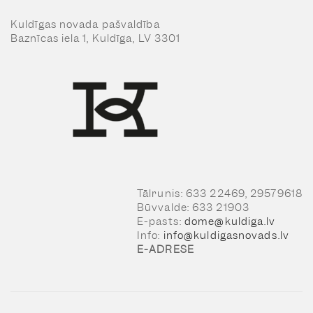
Kuldīgas novada pašvaldība
Baznīcas iela 1, Kuldīga, LV 3301
Tālrunis: 633 22469, 29579618
Būvvalde: 633 21903
E-pasts:
dome@kuldiga.lv
Info:
info@kuldigasnovads.lv
E-ADRESE