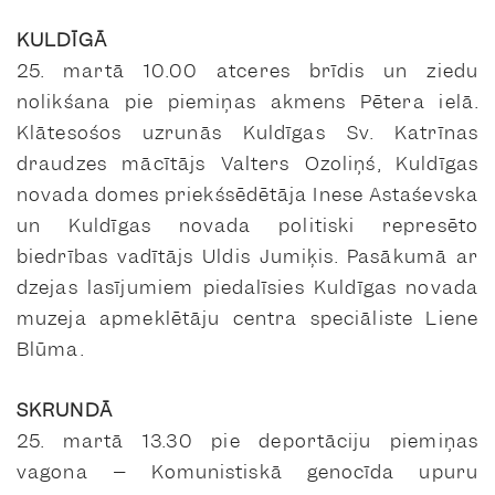
KULDĪGĀ
25. martā 10.00 atceres brīdis un ziedu
nolikšana pie piemiņas akmens Pētera ielā.
Klātesošos uzrunās Kuldīgas Sv. Katrīnas
draudzes mācītājs Valters Ozoliņš, Kuldīgas
novada domes priekšsēdētāja Inese Astaševska
un Kuldīgas novada politiski represēto
biedrības vadītājs Uldis Jumiķis. Pasākumā ar
dzejas lasījumiem piedalīsies Kuldīgas novada
muzeja apmeklētāju centra speciāliste Liene
Blūma.
SKRUNDĀ
25. martā 13.30 pie deportāciju piemiņas
vagona – Komunistiskā genocīda upuru