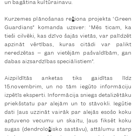
un bagātina kultūrainavu.
Kurzemes plānošanas reģiona projekta “Green
Guardians” komanda uzsver:
“Mēs ticam, ka
tieši cilvēki, kas dzīvo šajās vietās, var palīdzēt
apzināt vērtības, kuras citādi var palikt
neredzētas – gan vietējām pašvaldībām, gan
dabas aizsardzības speciālistiem”.
Aizpildītās anketas tiks gaidītas līdz
15.novembrim, un no tām iegūto informāciju
izpētīs eksperti. Informācija sniegs detalizētāku
priekšstatu par alejām un to stāvokli. Iegūtie
dati ļaus uzzināt vairāk par alejās esošo koku
aptuveno vecumu un skaitu, ļaus fiksēt koku
sugas (dendroloģisko sastāvu), attālumu starp