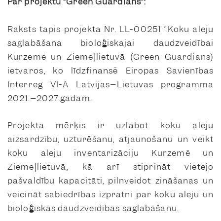
Par projektu “Green Guardians”:
Raksts tapis projekta Nr. LL-00251 “Koku aleju
saglabāšana bioloģiskajai daudzveidībai
Kurzemē un Ziemeļlietuvā (Green Guardians)
ietvaros, ko līdzfinansē Eiropas Savienības
Interreg VI-A Latvijas–Lietuvas programma
2021.–2027.gadam.
Projekta mērķis ir uzlabot koku aleju
aizsardzību, uzturēšanu, atjaunošanu un veikt
koku aleju inventarizāciju Kurzemē un
Ziemeļlietuvā, kā arī stiprināt vietējo
pašvaldību kapacitāti, pilnveidot zināšanas un
veicināt sabiedrības izpratni par koku aleju un
bioloģiskās daudzveidības saglabāšanu.