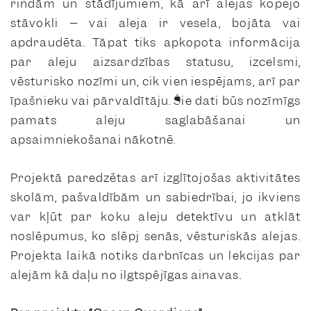
rindām un stādījumiem, kā arī alejas kopējo
stāvokli – vai aleja ir vesela, bojāta vai
apdraudēta. Tāpat tiks apkopota informācija
par aleju aizsardzības statusu, izcelsmi,
vēsturisko nozīmi un, cik vien iespējams, arī par
īpašnieku vai pārvaldītāju. Šie dati būs nozīmīgs
pamats aleju saglabāšanai un
apsaimniekošanai nākotnē.
Projektā paredzētas arī izglītojošas aktivitātes
skolām, pašvaldībām un sabiedrībai, jo ikviens
var kļūt par koku aleju detektīvu un atklāt
noslēpumus, ko slēpj senās, vēsturiskās alejas.
Projekta laikā notiks darbnīcas un lekcijas par
alejām kā daļu no ilgtspējīgas ainavas.