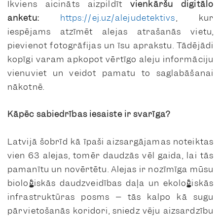
Ikviens aicināts aizpildīt
vienkāršu digitālo
anketu:
https://ej.uz/alejudetektivs
, kur
iespējams atzīmēt alejas atrašanās vietu,
pievienot fotogrāfijas un īsu aprakstu. Tādējādi
kopīgi varam apkopot vērtīgo aleju informāciju
vienuviet un veidot pamatu to saglabāšanai
nākotnē.
Kāpēc sabiedrības iesaiste ir svarīga?
Latvijā šobrīd kā īpaši aizsargājamas noteiktas
vien 63 alejas, tomēr daudzās vēl gaida, lai tās
pamanītu un novērtētu. Alejas ir nozīmīga mūsu
bioloģiskās daudzveidības daļa un ekoloģiskās
infrastruktūras posms – tās kalpo kā sugu
pārvietošanās koridori, sniedz vēju aizsardzību