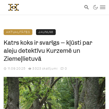
AKTUALITĀTES
JAUNUMI
Katrs koks ir svarīgs – kļūsti par
aleju detektīvu Kurzemē un
Ziemeļlietuvā
11.09.2025
3323 skatījumi
0