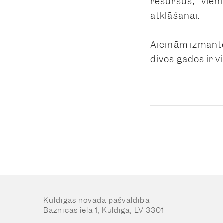
resursus, vien
atklāšanai.
Aicinām izmantot
divos gados ir v
Kuldīgas novada pašvaldība
Baznīcas iela 1, Kuldīga, LV 3301