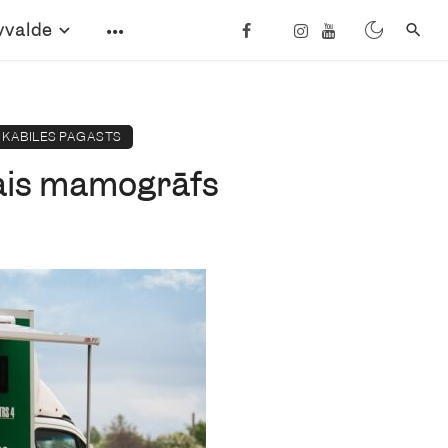
vvalde
KABILES PAGASTS
lais mamogrāfs