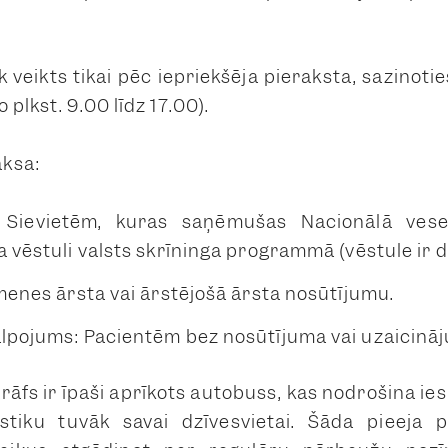
k veikts tikai pēc iepriekšēja pieraksta, sazinot
 plkst. 9.00 līdz 17.00).
ksa:
 Sievietēm, kuras saņēmušas Nacionālā vese
 vēstuli valsts skrīninga programmā (vēstule ir d
menes ārsta vai ārstējošā ārsta nosūtījumu.
lpojums: Pacientēm bez nosūtījuma vai uzaicināj
āfs ir īpaši aprīkots autobuss, kas nodrošina ie
stiku tuvāk savai dzīvesvietai. Šāda pieeja p