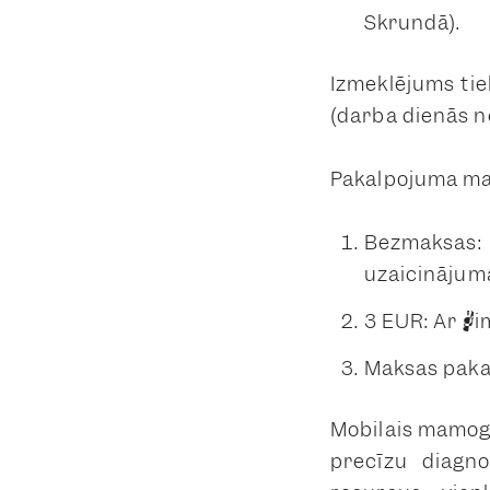
Skrundā).
Izmeklējums tie
(darba dienās no
Pakalpojuma ma
Bezmaksas:
uzaicinājuma
3 EUR: Ar ģi
Maksas paka
Mobilais mamogr
precīzu diagno