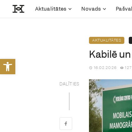
Aktualitātes
Novads
Pašva
AKTUALITĀTES
Kabilē u
Open toolbar
16.02.2026
127
DALĪTIES