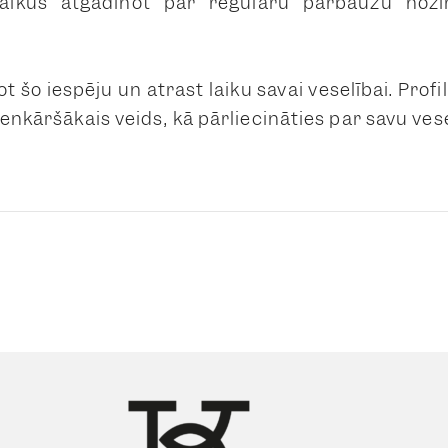
laikus atgādinot par regulāru pārbaužu nozīm
 šo iespēju un atrast laiku savai veselībai. Profi
ienkāršākais veids, kā pārliecināties par savu ves