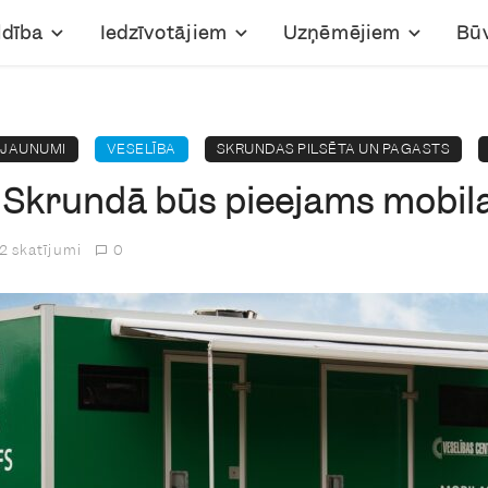
ldība
Iedzīvotājiem
Uzņēmējiem
Bū
JAUNUMI
VESELĪBA
SKRUNDAS PILSĒTA UN PAGASTS
n Skrundā būs pieejams mobi
2 skatījumi
0