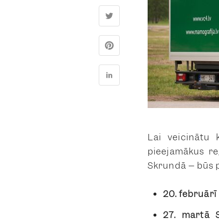
Lai veicinātu 
pieejamākus re
Skrundā – būs p
20. februārī
27. martā 