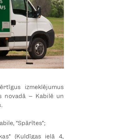
vērtīgus izmeklējumus
as novadā – Kabilē un
.
bile, “Spārītes”;
kas” (Kuldīgas ielā 4,