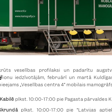
krūts veselības profilaksi un padarītu augst
ģionu iedzīvotājām, februārī un martā Kuldīg
ieejams „Veselības centra 4” mobilais mamogrāfs
 Kabilē
plkst. 10:00-17:00 pie Pagasta pārvaldes Ka
Skrundā
plkst. 10:00-17:00 pie “Latvijas aptie