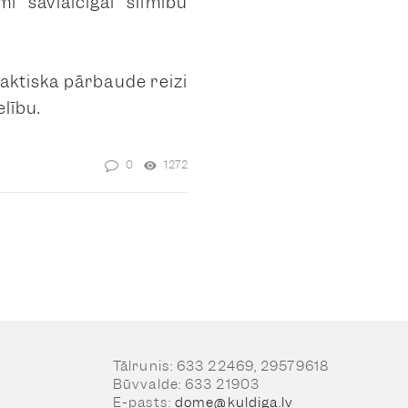
i savlaicīgai slimību
laktiska pārbaude reizi
elību.
0
1272
Tālrunis: 633 22469, 29579618
Būvvalde: 633 21903
E-pasts:
dome@kuldiga.lv