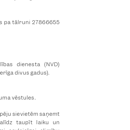
ies pa tālruni 27866655
lības dienesta (NVD)
erīga divus gadus).
uma vēstules.
spēju sievietēm saņemt
alīdz taupīt laiku un