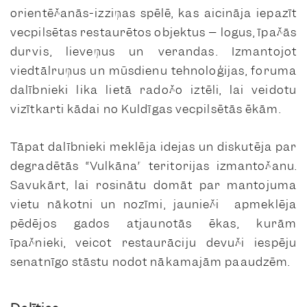
orientēšanās-izziņas spēlē, kas aicināja iepazīt
vecpilsētas restaurētos objektus – logus, īpašās
durvis, lieveņus un verandas. Izmantojot
viedtālruņus un mūsdienu tehnoloģijas, foruma
dalībnieki lika lietā radošo iztēli, lai veidotu
vizītkarti kādai no Kuldīgas vecpilsētās ēkām.
Tāpat dalībnieki meklēja idejas un diskutēja par
degradētās “Vulkāna” teritorijas izmantošanu.
Savukārt, lai rosinātu domāt par mantojuma
vietu nākotni un nozīmi, jaunieši apmeklēja
pēdējos gados atjaunotās ēkas, kurām
īpašnieki, veicot restaurāciju devuši iespēju
senatnīgo stāstu nodot nākamajām paaudzēm.