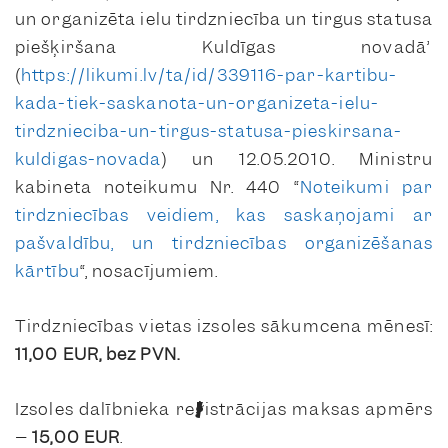
un organizēta ielu tirdzniecība un tirgus statusa
piešķiršana Kuldīgas novadā”
(
https://likumi.lv/ta/id/339116-par-kartibu-
kada-tiek-saskanota-un-organizeta-ielu-
tirdznieciba-un-tirgus-statusa-pieskirsana-
kuldigas-novada
) un 12.05.2010. Ministru
kabineta noteikumu Nr. 440 “
Noteikumi par
tirdzniecības veidiem, kas saskaņojami ar
pašvaldību, un tirdzniecības organizēšanas
kārtību
“, nosacījumiem.
Tirdzniecības vietas izsoles sākumcena mēnesī:
11,00 EUR, bez PVN.
Izsoles dalībnieka reģistrācijas maksas apmērs
–
15,00 EUR
.