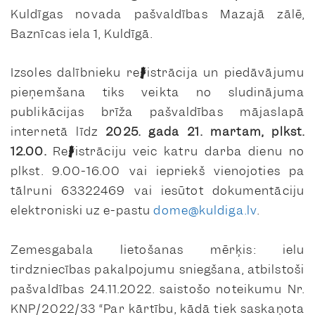
Kuldīgas novada pašvaldības Mazajā zālē,
Baznīcas iela 1, Kuldīgā.
Izsoles dalībnieku reģistrācija un piedāvājumu
pieņemšana tiks veikta no sludinājuma
publikācijas brīža pašvaldības mājaslapā
internetā līdz
2025. gada 21. martam, plkst.
12.00.
Reģistrāciju veic katru darba dienu no
plkst. 9.00-16.00 vai iepriekš vienojoties pa
tālruni 63322469 vai iesūtot dokumentāciju
elektroniski uz e-pastu
dome@kuldiga.lv
.
Zemesgabala lietošanas mērķis: ielu
tirdzniecības pakalpojumu sniegšana, atbilstoši
pašvaldības 24.11.2022. saistošo noteikumu Nr.
KNP/2022/33 “Par kārtību, kādā tiek saskaņota