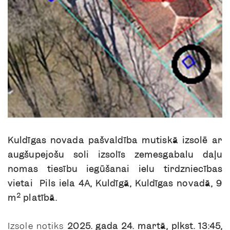
Kuldīgas novada pašvaldība
mutiskā izsolē ar
augšupejošu soli izsolīs zemesgabalu daļu
nomas tiesību iegūšanai ielu tirdzniecības
vietai
Pils iela 4A, Kuldīgā, Kuldīgas novadā, 9
2
m
platībā.
Izsole notiks
2025. gada 24. martā, plkst. 13:45,