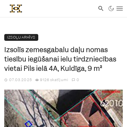
IZSOĻU ARHĪVS
Izsolīs zemesgabalu daļu nomas
tiesību iegūšanai ielu tirdzniecības
vietai Pils ielā 4A, Kuldīga, 9 m²
07.03.2025
9126 skatījumi
0