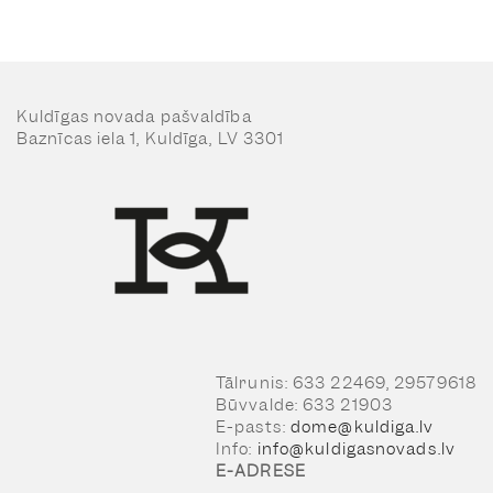
Kuldīgas novada pašvaldība
Baznīcas iela 1, Kuldīga, LV 3301
Tālrunis: 633 22469, 29579618
Būvvalde: 633 21903
E-pasts:
dome@kuldiga.lv
Info:
info@kuldigasnovads.lv
E-ADRESE