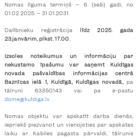
Nomas līguma termiņš – 6 (seši) gadi, no
01.02.2025. – 31.01.2031.
Dalībnieku reģistrācija
līdz
2025. gada
23.janvārim,
plkst. 17.00.
Izsoles noteikumus un informāciju par
nekustamo īpašumu var saņemt Kuldīgas
novada pašvaldības informācijas centrā
Baznīcas ielā 1, Kuldīgā, Kuldīgas novadā,
pa
tālruni 63350143 vai pa e-pastu
dome@kuldiga.lv
.
Nomas objektu var apskatīt darba dienās,
iepriekš piezvanot un vienojoties par apskates
laiku ar Kabiles pagasta pārvaldi, tālrunis