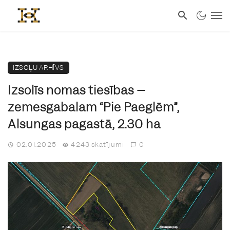
IZSOĻU ARHĪVS
Izsolīs nomas tiesības –
zemesgabalam “Pie Paeglēm”,
Alsungas pagastā, 2.30 ha
02.01.2025
4243 skatījumi
0