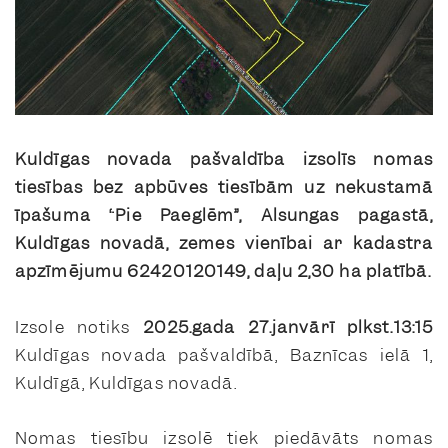
Kuldīgas novada pašvaldība izsolīs nomas
tiesības bez apbūves tiesībām uz nekustamā
īpašuma “Pie Paeglēm”, Alsungas pagastā,
Kuldīgas novadā, zemes vienībai ar kadastra
apzīmējumu 62420120149, daļu 2,30 ha platībā.
Izsole notiks
2025.gada 27.janvārī plkst.13:15
Kuldīgas novada pašvaldībā, Baznīcas ielā 1,
Kuldīgā, Kuldīgas novadā.
Nomas tiesību izsolē tiek piedāvāts nomas