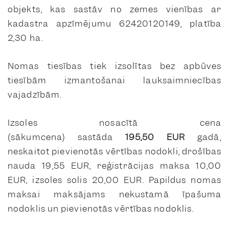
objekts, kas sastāv no zemes vienības ar
kadastra apzīmējumu 62420120149, platība
2,30 ha.
Nomas tiesības tiek izsolītas bez apbūves
tiesībām izmantošanai lauksaimniecības
vajadzībām.
Izsoles nosacītā cena
(sākumcena) sastāda
195,50 EUR
gadā,
neskaitot pievienotās vērtības nodokli, drošības
nauda 19,55 EUR, reģistrācijas maksa 10,00
EUR, izsoles solis 20,00 EUR. Papildus nomas
maksai maksājams nekustamā īpašuma
nodoklis un pievienotās vērtības nodoklis.