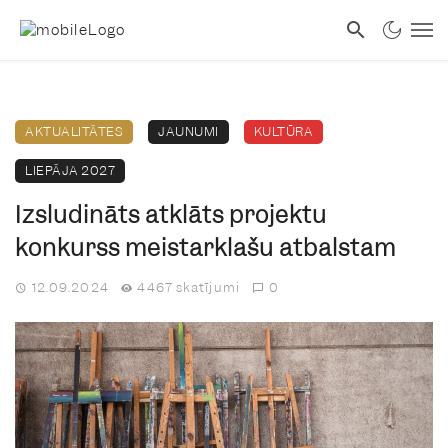
AKTUALITĀTES
JAUNUMI
KULTŪRA
LIEPĀJA 2027
Izsludināts atklāts projektu
konkurss meistarklašu atbalstam
12.09.2024
4467 skatījumi
0