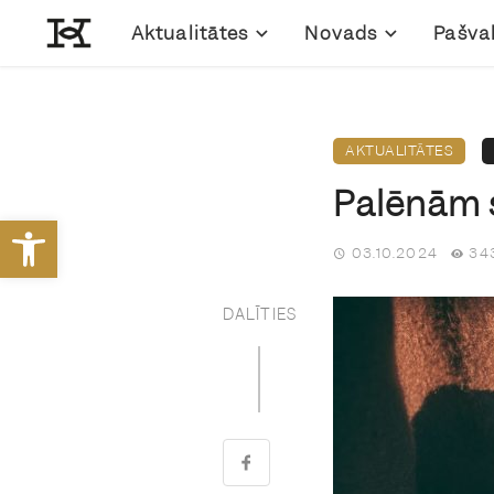
Aktualitātes
Novads
Pašva
AKTUALITĀTES
Palēnām 
Open toolbar
03.10.2024
343
DALĪTIES