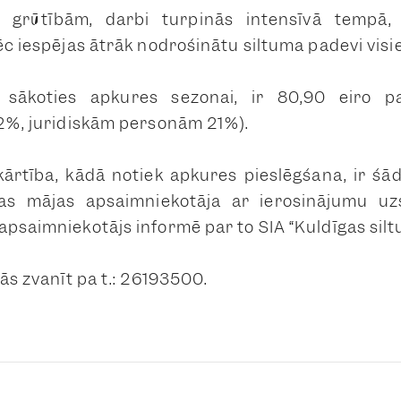
z grūtībām, darbi turpinās intensīvā temp
ēc iespējas ātrāk nodrošinātu siltuma padevi visi
s, sākoties apkures sezonai, ir 80,90 eir
12%, juridiskām personām 21%).
ārtība, kādā notiek apkures pieslēgšana, ir šād
as mājas apsaimniekotāja ar ierosinājumu uz
psaimniekotājs informē par to SIA “Kuldīgas siltu
jās zvanīt pa t.: 26193500.