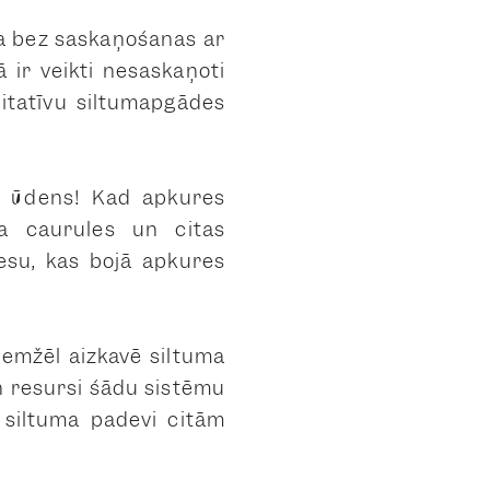
ma bez saskaņošanas ar
ā ir veikti nesaskaņoti
itatīvu siltumapgādes
z ūdens! Kad apkures
la caurules un citas
esu, kas bojā apkures
diemžēl aizkavē siltuma
un resursi šādu sistēmu
u siltuma padevi citām