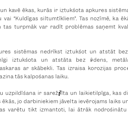
un kavē ēkas, kurās ir iztukšota apkures sistē
 vai “Kuldīgas siltumtīkliem”. Tas nozīmē, ka ēk
 tas turpmāk var radīt problēmas saņemt kval
res sistēmas nedrīkst iztukšot un atstāt be
lnīgi iztukšota un atstāta bez ūdens, metā
skaras ar skābekli. Tas izraisa korozijas proc
zina tās kalpošanas laiku.
 uzpildīšana ir sarežģīta un laikietilpīga, kas 
s ēkās, jo darbiniekiem jāvelta ievērojams laiks 
as varētu tikt izmantoti, lai ātrāk nodrošināt