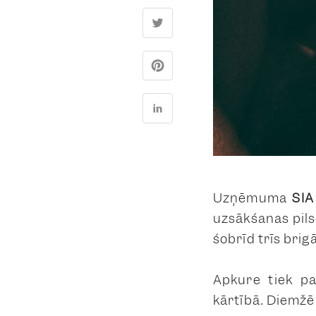
Uzņēmuma
SIA
uzsākšanas pils
šobrīd trīs brig
Apkure tiek p
kārtībā. Diemžē