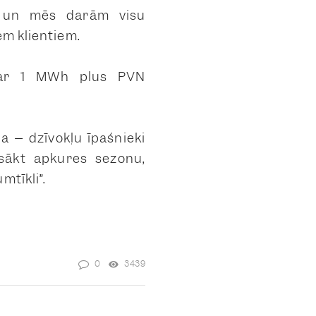
ā, un mēs darām visu
em klientiem.
o par 1 MWh plus PVN
a – dzīvokļu īpašnieki
sākt apkures sezonu,
mtīkli”.
0
3439