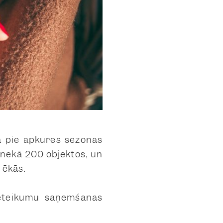
dā pie apkures sezonas
 nekā 200 objektos, un
 ēkās.
ieteikumu saņemšanas