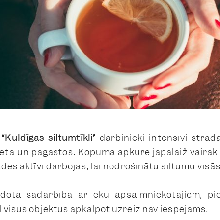
 “Kuldīgas siltumtīkli”
darbinieki intensīvi strā
ētā un pagastos. Kopumā apkure jāpalaiž vairāk
ādes aktīvi darbojas, lai nodrošinātu siltumu visās
adota sadarbībā ar ēku apsaimniekotājiem, p
l visus objektus apkalpot uzreiz nav iespējams.