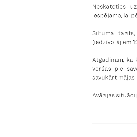
Neskatoties u
iespējamo, lai p
Siltuma tarif
(iedzīvotājiem 
Atgādinām, ka k
vēršas pie sav
savukārt mājas a
Avārijas situāci