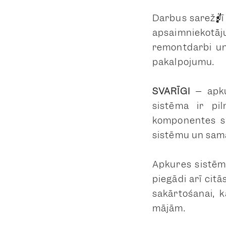
Darbus sarežģī 
apsaimniekotāju
remontdarbi un
pakalpojumu.
SVARĪGI
– apku
sistēma ir pi
komponentes sa
sistēmu un sama
Apkures sistēmu
piegādi arī citā
sakārtošanai, k
mājām.