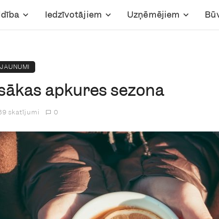
ldība
Iedzīvotājiem
Uzņēmējiem
Bū
JAUNUMI
sākas apkures sezona
9 skatījumi
0