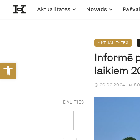
Aktualitātes
Novads
Pašva
AKTUALITĀTES
Informē p
Open toolbar
laikiem 2
20.02.2024
50
DALĪTIES