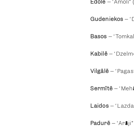
Ēdolē
– “Amoli” 
Gudeniekos
– “D
Basos
– “Tomkal
Kabilē
– “Dzelme
Vilgālē
– “Pagas
Sermītē
– “Mehā
Laidos
– “Lazdas
Padurē
– “Arāji