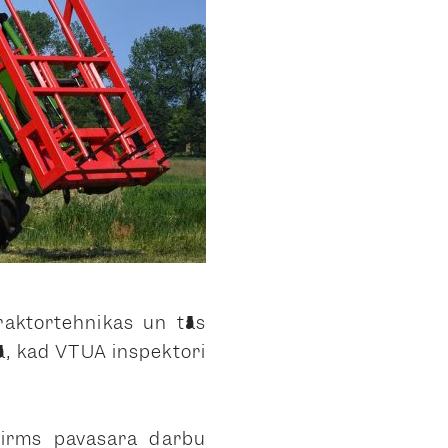
raktortehnikas un tās
ā, kad VTUA inspektori
 pirms pavasara darbu