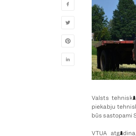
Valsts tehnisk
piekabju tehnis
būs sastopami 
VTUA atgādina,