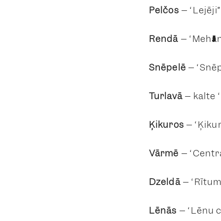
Pelčos
– “Lejēji
Rendā
– “Mehāni
Snēpelē
– “Snēp
Turlavā
– kalte “
Ķikuros
– “Ķikur
Vārmē
– “Centra
Dzeldā
– “Rītumi
Lēnās
– “Lēnu ce