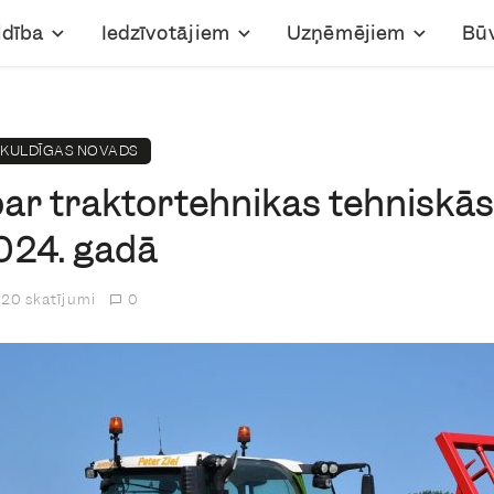
ldība
Iedzīvotājiem
Uzņēmējiem
Bū
KULDĪGAS NOVADS
ar traktortehnikas tehniskā
024. gadā
20 skatījumi
0