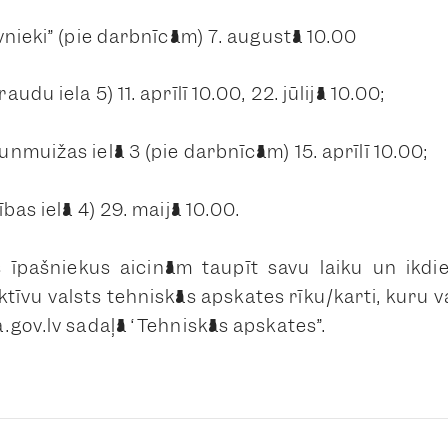
vnieki” (pie darbnīcām) 7. augustā 10.00
audu iela 5) 11. aprīlī 10.00, 22. jūlijā 10.00;
unmuižas ielā 3 (pie darbnīcām) 15. aprīlī 10.00;
ības ielā 4) 29. maijā 10.00.
s īpašniekus aicinām taupīt savu laiku un ikd
ktīvu valsts tehniskās apskates rīku/karti, kuru 
.gov.lv sadaļā “Tehniskās apskates”.