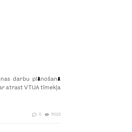
ienas darbu plānošanā
var atrast VTUA tīmekļa
0
5020