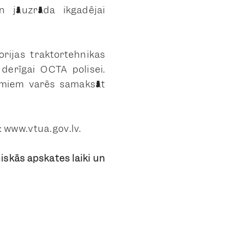
n jāuzrāda ikgadējai
orijas traktortehnikas
 derīgai OCTA polisei.
umiem varēs samaksāt
 www.vtua.gov.lv.
iskās apskates laiki un