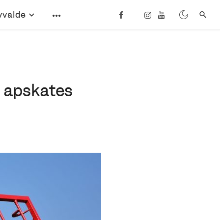
vvalde
s apskates