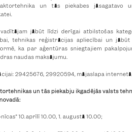
raktortehnika un tās piekabes jāsagatavo u
atei.
vadītājam jābūt līdzi derīgai atbilstošas kateg
ībai, tehnikas reģistrācijas apliecībai un jābūt
ormē, ka par aģentūras sniegtajiem pakalpoj
aidras naudas maksājumu.
ācijai: 29425676, 29920594, mājaslapa internetā:
tortehnikas un tās piekabju ikgadējās valsts tehn
 novadā:
nīcas” 10.aprīlī 10.00, 1. augustā 10.00;