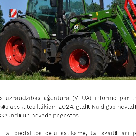
ās uzraudzības aģentūra (VTUA) informē par t
kās apskates laikiem 2024. gadā Kuldīgas novad
Skrundā un novada pagastos.
 lai piedalītos ceļu satiksmē, tai skaitā arī