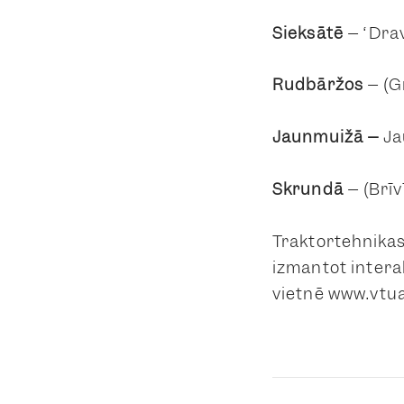
Sieksātē
– “Dra
Rudbāržos
– (Gr
Jaunmuižā –
Ja
Skrundā
– (Brīv
Traktortehnika
izmantot intera
vietnē www.vtua