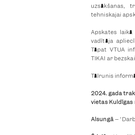
uzsākšanas, t
tehniskajai apsk
Apskates laikā 
vadītāja apliec
Tāpat VTUA inf
TIKAI ar bezsk
Tālrunis inform
2024. gada trak
vietas Kuldīgas
Alsungā
– “Darb