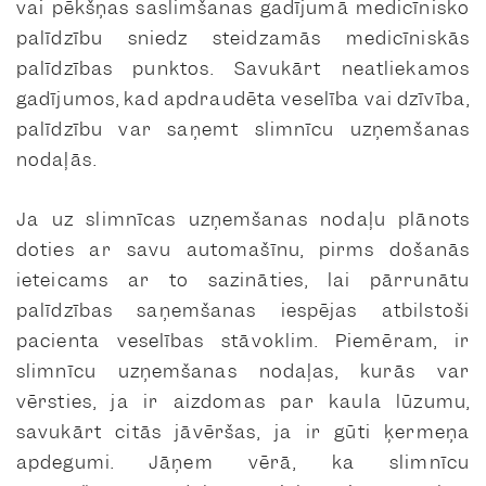
vai pēkšņas saslimšanas gadījumā medicīnisko
palīdzību sniedz steidzamās medicīniskās
palīdzības punktos. Savukārt neatliekamos
gadījumos, kad apdraudēta veselība vai dzīvība,
palīdzību var saņemt slimnīcu uzņemšanas
nodaļās.
Ja uz slimnīcas uzņemšanas nodaļu plānots
doties ar savu automašīnu, pirms došanās
ieteicams ar to sazināties, lai pārrunātu
palīdzības saņemšanas iespējas atbilstoši
pacienta veselības stāvoklim. Piemēram, ir
slimnīcu uzņemšanas nodaļas, kurās var
vērsties, ja ir aizdomas par kaula lūzumu,
savukārt citās jāvēršas, ja ir gūti ķermeņa
apdegumi. Jāņem vērā, ka slimnīcu