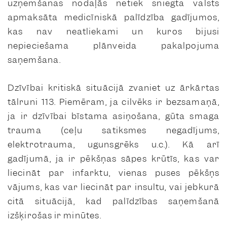
uzņemšanas nodaļās netiek sniegta valsts
apmaksāta medicīniskā palīdzība gadījumos,
kas nav neatliekami un kuros bijusi
nepieciešama plānveida pakalpojuma
saņemšana.
Dzīvībai kritiskā situācijā zvaniet uz ārkārtas
tālruni 113. Piemēram, ja cilvēks ir bezsamaņā,
ja ir dzīvībai bīstama asiņošana, gūta smaga
trauma (ceļu satiksmes negadījums,
elektrotrauma, ugunsgrēks u.c.). Kā arī
gadījumā, ja ir pēkšņas sāpes krūtīs, kas var
liecināt par infarktu, vienas puses pēkšņs
vājums, kas var liecināt par insultu, vai jebkurā
citā situācijā, kad palīdzības saņemšanā
izšķirošas ir minūtes.