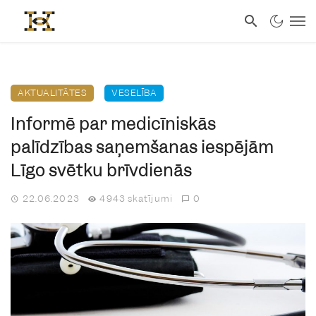
AKTUALITĀTES
VESELĪBA
Informē par medicīniskās
palīdzības saņemšanas iespējām
Līgo svētku brīvdienās
22.06.2023
4943 skatījumi
0