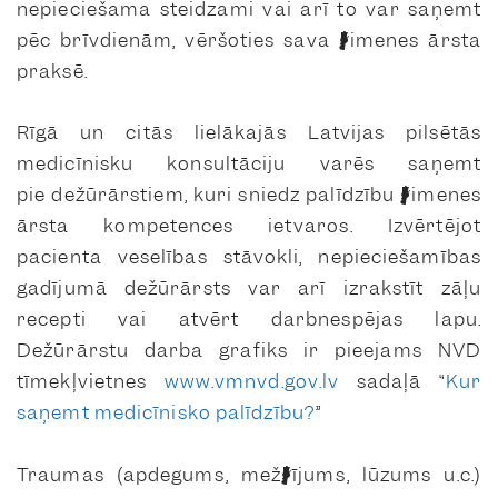
nepieciešama steidzami vai arī to var saņemt
pēc brīvdienām, vēršoties sava ģimenes ārsta
praksē.
Rīgā un citās lielākajās Latvijas pilsētās
medicīnisku konsultāciju varēs saņemt
pie dežūrārstiem, kuri sniedz palīdzību ģimenes
ārsta kompetences ietvaros. Izvērtējot
pacienta veselības stāvokli, nepieciešamības
gadījumā dežūrārsts var arī izrakstīt zāļu
recepti vai atvērt darbnespējas lapu.
Dežūrārstu darba grafiks ir pieejams NVD
tīmekļvietnes
www.vmnvd.gov.lv
sadaļā “
Kur
saņemt medicīnisko palīdzību?
”
Traumas (apdegums, mežģījums, lūzums u.c.)