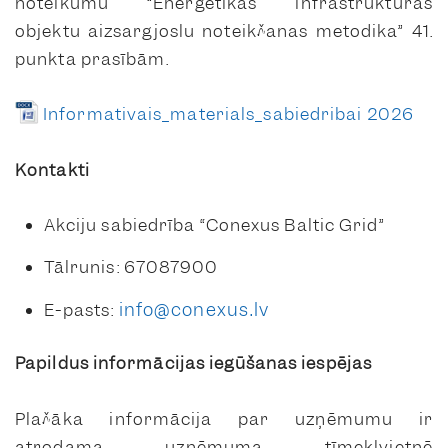
noteikumu “Enerģētikas infrastruktūras
objektu aizsargjoslu noteikšanas metodika” 41.
punkta prasībām.
Informativais_materials_sabiedribai 2026
Kontakti
Akciju sabiedrība “Conexus Baltic Grid”
Tālrunis: 67087900
info@conexus.lv
E-pasts:
Papildus informācijas iegūšanas iespējas
Plašāka informācija par uzņēmumu ir
atrodama uzņēmuma tīmekļvietnē