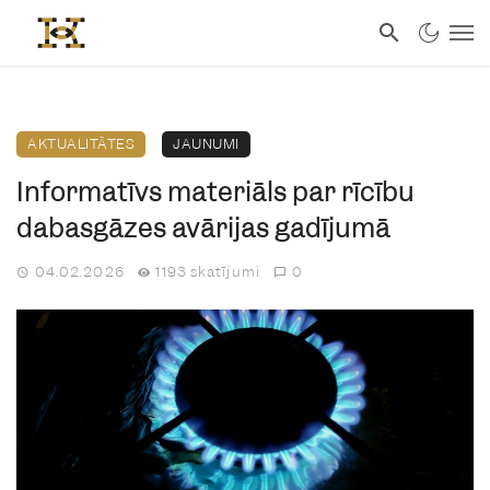
AKTUALITĀTES
JAUNUMI
Informatīvs materiāls par rīcību
dabasgāzes avārijas gadījumā
04.02.2026
1193 skatījumi
0