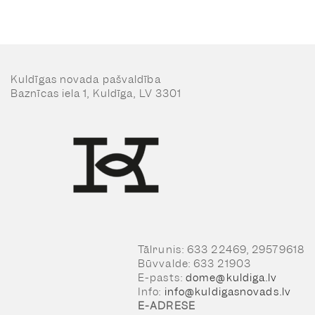
Kuldīgas novada pašvaldība
Baznīcas iela 1, Kuldīga, LV 3301
Tālrunis: 633 22469, 29579618
Būvvalde: 633 21903
E-pasts:
dome@kuldiga.lv
Info:
info@kuldigasnovads.lv
E-ADRESE