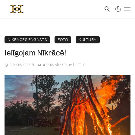
NĪKRĀCES PAGASTS
FOTO
KULTŪRA
Ielīgojam Nīkrācē!
02.06.2025
4298 skatījumi
0