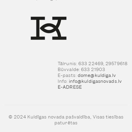
Tālrunis: 633 22469, 29579618
Būvvalde: 633 21903
E-pasts:
dome@kuldiga.lv
Info:
info@kuldigasnovads.lv
E-ADRESE
© 2024 Kuldīgas novada pašvaldība, Visas tiesības
paturētas