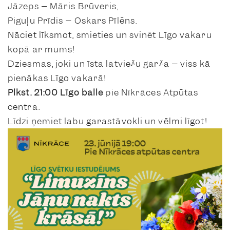
Jāzeps – Māris Brūveris,
Piguļu Prīdis – Oskars Pīlēns.
Nāciet līksmot, smieties un svinēt Līgo vakaru
kopā ar mums!
Dziesmas, joki un īsta latviešu garša – viss kā
pienākas Līgo vakarā!
Plkst. 21:00 Līgo balle
pie Nīkrāces Atpūtas
centra.
Līdzi ņemiet labu garastāvokli un vēlmi līgot!