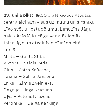
23. jūnijā plkst. 19:00
pie Nīkrāces Atpūtas
icinām visus uz jautru un sirsnīgu
centra a
Līgo svētku iestudējumu
„Limuzīns Jāņu
nakts krāsā”,
kurā galvenajās lomās –
talantīgie un atraktīvie nīkrācnieki!
Lomās:
Mirta – Gunta Stiba,
Viktors – Valdis Pēda,
Olita – Astra Krūzena,
Lāsma – Sellija Jansone,
Ēriks – Zintis Zvejnieks,
Dagnija – Inga Krieviņa,
Uģis – Pēteris Krūzēns,
Veronika – Daiga Kārkliņa,