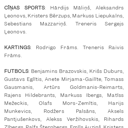
CĪŅAS SPORTS
: Hārdijs Māliņš, Aleksandrs
Ļeonovs, Kristers Bērzups, Markuss Liepukalns,
Sebestians Mazzariņš. Treneris Sergejs
Ļeonovs.
KARTINGS
: Rodrigo Frāms. Treneris Raivis
Frāms.
FUTBOLS
: Benjamins Brazovskis, Krišs Duburs,
Gustavs Eglītis, Anete Mirjama-Gailīte, Tomass
Gausmanis, Artūrs Goldmanis-Reimarts,
Rajens Hildebrants, Markuss Ibergs, Matīss
Mežeckis, Olafs Mors-Zemītis, Harijs
Munkevics, Rodžers Palsāns, Aksels
Pantjušenkovs, Alekss Veržihovskis, Rihards
Zībergs, Ralfs Šternbergs, Emīls Auziņš, Kristers