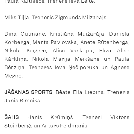
Paula Kaltniece. Trenere Ieva Leite.
Miks Tiļļa. Treneris Zigmunds Milzarājs.
Dina Gūtmane, Kristiāna Muižarāja, Daniela
Korberga, Marta Pavlovska, Anete Rūtenberga,
Nikola Krīgere, Alise Vaskopa, Elīza Alise
Kārkliņa, Nikola Marija Meikšane un Paula
Bērziņa. Treneres Ieva Ņečiporuka un Agnese
Megne.
JĀŠANAS SPORTS
: Bēate Ella Liepiņa. Treneris
Jānis Rimeiks.
ŠAHS
: Jānis Krūmiņš. Treneri Viktors
Šteinbergs un Artūrs Feldmanis.