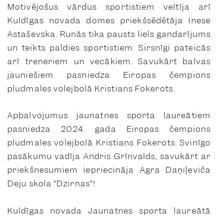
Motivējošus vārdus sportistiem veltīja arī
Kuldīgas novada domes priekšsēdētāja Inese
Astaševska. Runās tika pausts liels gandarījums
un teikts paldies sportistiem. Sirsnīgi pateicās
arī treneriem un vecākiem. Savukārt balvas
jauniešiem pasniedza Eiropas čempions
pludmales volejbolā Kristians Fokerots.
Apbalvojumus jaunatnes sporta laureātiem
pasniedza 2024. gada Eiropas čempions
pludmales volejbolā Kristians Fokerots. Svinīgo
pasākumu vadīja Andris Grīnvalds, savukārt ar
priekšnesumiem iepriecināja Agra Daņiļeviča
Deju skola “Dzirnas”!
Kuldīgas novada Jaunatnes sporta laureātā