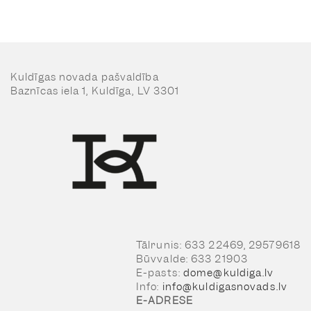
Kuldīgas novada pašvaldība
Baznīcas iela 1, Kuldīga, LV 3301
Tālrunis: 633 22469, 29579618
Būvvalde: 633 21903
E-pasts:
dome@kuldiga.lv
Info:
info@kuldigasnovads.lv
E-ADRESE