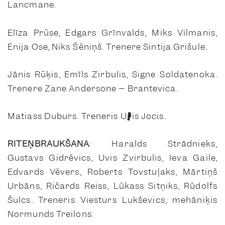
Lancmane.
Elīza Prūse, Edgars Grīnvalds, Miks Vilmanis,
Enija Ose, Niks Šēniņš. Trenere Sintija Grišule.
Jānis Rūķis, Emīls Zirbulis, Signe Soldatenoka.
Trenere Zane Andersone – Brantevica.
Matiass Duburs. Treneris Uģis Jocis.
RITEŅBRAUKŠANA
: Haralds Strādnieks,
Gustavs Gidrēvics, Uvis Zvirbulis, Ieva Gaile,
Edvards Vēvers, Roberts Tovstuļaks, Mārtiņš
Urbāns, Ričards Reiss, Lūkass Sitņiks, Rūdolfs
Šulcs. Treneris Viesturs Lukševics, mehāniķis
Normunds Treilons.