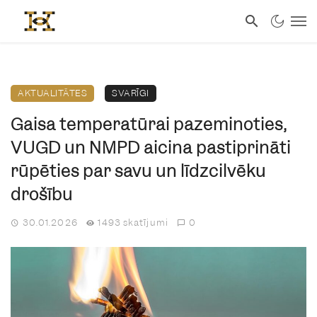
AKTUALITĀTES
SVARĪGI
Gaisa temperatūrai pazeminoties,
VUGD un NMPD aicina pastiprināti
rūpēties par savu un līdzcilvēku
drošību
30.01.2026
1493 skatījumi
0