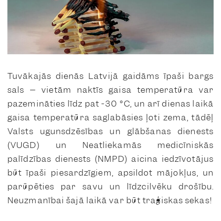
Tuvākajās dienās Latvijā gaidāms īpaši bargs
sals – vietām naktīs gaisa temperatūra var
pazemināties līdz pat -30 °C, un arī dienas laikā
gaisa temperatūra saglabāsies ļoti zema, tādēļ
Valsts ugunsdzēsības un glābšanas dienests
(VUGD) un Neatliekamās medicīniskās
palīdzības dienests (NMPD) aicina iedzīvotājus
būt īpaši piesardzīgiem, apsildot mājokļus, un
parūpēties par savu un līdzcilvēku drošību.
Neuzmanībai šajā laikā var būt traģiskas sekas!