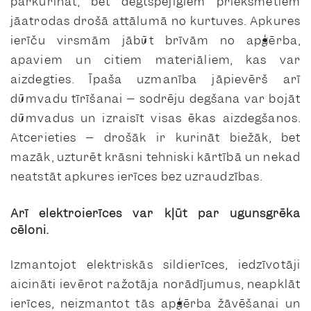
pārkurināt, bet degtspējīgiem priekšmetiem
jāatrodas drošā attālumā no kurtuves. Apkures
ierīču virsmām jābūt brīvām no apģērba,
apaviem un citiem materiāliem, kas var
aizdegties. Īpaša uzmanība jāpievērš arī
dūmvadu tīrīšanai – sodrēju degšana var bojāt
dūmvadus un izraisīt visas ēkas aizdegšanos.
Atcerieties – drošāk ir kurināt biežāk, bet
mazāk, uzturēt krāsni tehniski kārtībā un nekad
neatstāt apkures ierīces bez uzraudzības.
Arī elektroierīces var kļūt par ugunsgrēka
cēloni.
Izmantojot elektriskās sildierīces, iedzīvotāji
aicināti ievērot ražotāja norādījumus, neapklāt
ierīces, neizmantot tās apģērba žāvēšanai un