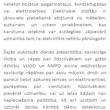
nelietot bojātus pagarinātājus, kontaktligzdas
vai elektroierīces. Elektriskie sildītāji ir
jānovieto pietiekamā attālumā no mēbelēm,
aizkariem un citiem priekšmetiem, kas
karstuma ietekmē var aizdegties. Jāpievērš
uzmanība tam, lai eletrotīkls netiktu pārslogots!
Šajās aukstajās dienās piesardzība, savlaicīga
rīcība un rūpes par līdzcilvēkiem var glābt
dzīvību. VUGD un NMPD aicina iedzīvotājus
savlaicīgi rūpēties par savu mājokli, droši un
pareizi lietot apkures ierīces un elektroierīces,
parūpēties par vientuļiem līdzcilvēkiem,
pievērst uzmanību, vai uz ielas kādam nav
nepieciešama palīdzība, kā arī uzstādīt un
uzturēt darba kārtībā dūmu detektorus.