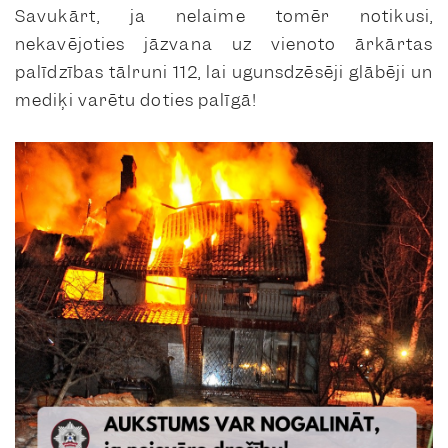
Savukārt, ja nelaime tomēr notikusi,
nekavējoties jāzvana uz vienoto ārkārtas
palīdzības tālruni 112, lai ugunsdzēsēji glābēji un
mediķi varētu doties palīgā!