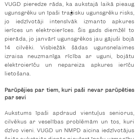
VUGD pieredze rāda, ka aukstajā laikā pieaug
ugunsgrēku un īpaši traģisku ugunsgrēku risks,
jo iedzīvotāji intensīvāk izmanto apkures
ierīces un elektroierīces. Šis gads diemžēl to
pierāda, jo janvārī ugunsgrēkos jau gājuši bojā
14 cilvēki. Visbiežāk šādas ugunsnelaimes
izraisa neuzmanīga rīcība ar uguni, bojātu
elektroierīču un nepareiza apkures ierīču
lietošana.
Parūpējies par tiem, kuri paši nevar parūpēties
par sevi
Aukstums īpaši apdraud vientuļus seniorus,
cilvēkus ar veselības problēmām un tos, kuri
dzīvo vieni. VUGD un NMPD aicina iedzīvotājus