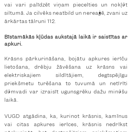
vai vari palīdzēt viņam piecelties un nokļūt
siltumā. Ja cilvēks neatbild un nereaģē, zvani uz
ārkārtas tālruni 112.
Bīstamākās kļūdas aukstajā laikā ir saistītas ar
apkuri.
Krāsns pārkurināšana, bojātu apkures ierīču
lietošana, drēbju žāvēšana uz krāsns vai
elektriskajiem sildītājiem, degtspējīgu
priekšmetu turēšana to tuvumā un netīrīti
dūmvadi var izraisīt ugunsgrēku dažu minūšu
laikā.
VUGD atgādina, ka, kurinot krāsnis, kamīnus
vai citas apkures ierīces, krāsnis nedrīkst