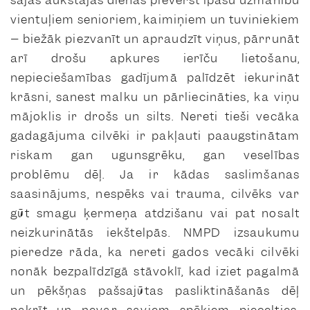
šajās aukstajās dienās pievērst īpašu uzmanību
vientuļiem senioriem, kaimiņiem un tuviniekiem
– biežāk piezvanīt un apraudzīt viņus, pārrunāt
arī drošu apkures ierīču lietošanu,
nepieciešamības gadījumā palīdzēt iekurināt
krāsni, sanest malku un pārliecināties, ka viņu
mājoklis ir drošs un silts. Nereti tieši vecāka
gadagājuma cilvēki ir pakļauti paaugstinātam
riskam gan ugunsgrēku, gan veselības
problēmu dēļ. Ja ir kādas saslimšanas
saasinājums, nespēks vai trauma, cilvēks var
gūt smagu ķermeņa atdzišanu vai pat nosalt
neizkurinātās iekštelpās. NMPD izsaukumu
pieredze rāda, ka nereti gados vecāki cilvēki
nonāk bezpalīdzīgā stāvoklī, kad iziet pagalmā
un pēkšņas pašsajūtas pasliktināšanās dēļ