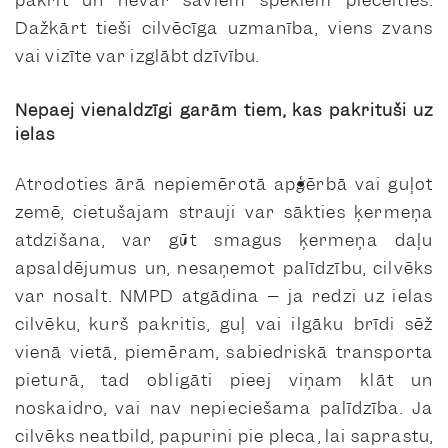
pakrīt un nevar saviem spēkiem piecelties.
Dažkārt tieši cilvēcīga uzmanība, viens zvans
vai vizīte var izglābt dzīvību.
Nepaej vienaldzīgi garām tiem, kas pakrituši uz
ielas
Atrodoties ārā nepiemērotā apģērbā vai guļot
zemē, cietušajam strauji var sākties ķermeņa
atdzišana, var gūt smagus ķermeņa daļu
apsaldējumus un, nesaņemot palīdzību, cilvēks
var nosalt. NMPD atgādina – ja redzi uz ielas
cilvēku, kurš pakritis, guļ vai ilgāku brīdi sēž
vienā vietā, piemēram, sabiedriskā transporta
pieturā, tad obligāti pieej viņam klāt un
noskaidro, vai nav nepieciešama palīdzība. Ja
cilvēks neatbild, papurini pie pleca, lai saprastu,