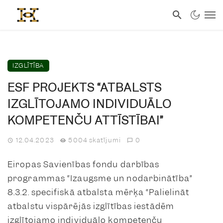
IZGLĪTĪBA
ESF PROJEKTS “ATBALSTS
IZGLĪTOJAMO INDIVIDUĀLO
KOMPETENČU ATTĪSTĪBAI”
12.04.2023
5004 skatījumi
0
Eiropas Savienības fondu darbības
programmas “Izaugsme un nodarbinātība”
8.3.2. specifiskā atbalsta mērķa “Palielināt
atbalstu vispārējās izglītības iestādēm
izglītojamo individuālo kompetenču