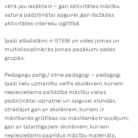
vērā jau iesāktais – gan aktivitātes mācību
satura padziļinātai apguvei, gan dažādas
aktivitātes interešu izglītībā.
Īpaši atbalstāmi ir STEM un vides jomas un
multidisciplinārās jomas pasākumi sešās
grupās:
Pedagogu palīgi/ otrie pedagogi – pedagogi
īpaši lielu uzmanību veltīs skolēniem, kuriem
nepieciešama palīdzība mācību vielas
padziļinātai izpratnei un apguvei stundās,
strādājot gan ar skolēniem, kuriem ir
mācīšanās grūtības vai mācīšanās traucējumi,
gan ar talantīgajiem skolēniem, kuriem
nepieciešams papildus mācību materiāls,