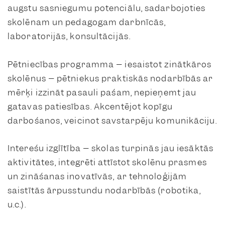
augstu sasniegumu potenciālu, sadarbojoties
skolēnam un pedagogam darbnīcās,
laboratorijās, konsultācijās.
Pētniecības programma – iesaistot zinātkāros
skolēnus – pētniekus praktiskās nodarbībās ar
mērķi izzināt pasauli pašam, nepieņemt jau
gatavas patiesības. Akcentējot kopīgu
darbošanos, veicinot savstarpēju komunikāciju.
Interešu izglītība – skolas turpinās jau iesāktās
aktivitātes, integrēti attīstot skolēnu prasmes
un zināšanas inovatīvās, ar tehnoloģijām
saistītās ārpusstundu nodarbībās (robotika,
u.c.).