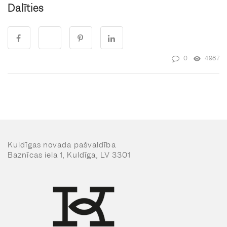
Dalīties
0
4987
Kuldīgas novada pašvaldība
Baznīcas iela 1, Kuldīga, LV 3301