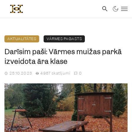
AKTUALITĀTES
VĀRMES PAGASTS
Darīsim paši: Vārmes muižas parkā
izveidota āra klase
25.10.2023
4987 skatījumi
0