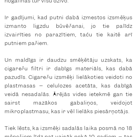
nogalinās tur visu dzīvo.
Ir gadījumi, kad putni dabā izmestos izsmēķus
izmanto ligzdu būvēšanai, jo tie palīdz
izvairīties no parazītiem, taču tie kaitē arī
putniem pašiem.
Un maldīgs ir daudzu smēķētāju uzskats, ka
cigarešu filtri ir dabīgs materiāls, kas dabā
pazudīs. Cigarešu izsmēķi lielākoties veidoti no
plastmasas – celulozes acetāta, kas dabīgā
veidā nesadalās. Ārējās vides ietekmē gan tie
sairst mazākos gabaliņos, veidojot
mikroplastmasu, kas ir vēl lielāks piesārņotājs.
Tiek lēsts, ka izsmēķi sadalās laika posmā no 18
mēnešiem līdz pat vairāk nekā 10 gadiem – tas