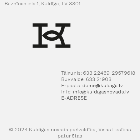
Baznīcas iela 1, Kuldīga, LV 3301
Tālrunis: 633 22469, 29579618
Būvvalde: 633 21903
E-pasts:
dome@kuldiga.lv
Info:
info@kuldigasnovads.lv
E-ADRESE
© 2024 Kuldīgas novada pašvaldība, Visas tiesības
paturētas