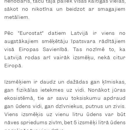
nenodarīs, taču tajā paliek visas kaitīgās vielas,
sākot no nikotīna un beidzot ar smagajiem
metāliem.
Pēc “Eurostat” datiem Latvijā ir viens no
augstākajiem smēķētāju īpatsvara rādītājiem
visā Eiropas Savienībā. Tas nozīmē to, ka
Latvijā rodas arī vairāk izsmēķu, nekā citur
Eiropā.
Izsmēķiem ir daudz un dažādas gan ķīmiskas,
gan fizikālas ietekmes uz vidi. Nonākot jūras
ekosistēmā, tie ar savu toksiskumu apdraud
gan ūdens vidi, gan dzīvniekus, putnus un zivis.
Viens izsmēķis uz vienu litru ūdens var būt
nāves spriedums zivīm, bet 5 izsmēķi litrā ūdens