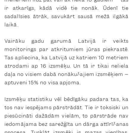
ir atkarīgs, kādā vidē tie nonāk. Ūdenī tie
sadalīsies ātrāk, savukārt sausā mežā ilgākā
laikā.
Vairāku gadu garumā Latvijā ir veikts
monitorings par atkritumiem jūras piekrastē.
Tas apliecina, ka Latvijā uz katriem 10 metriem
atrodami ap 16 izsmēķu. Un tā ir tikai neliela
daļa no visiem dabā nonākušajiem izsmēķiem –
aptuveni 15% no visa apjoma.
Izsmēķu statistiku vēl bēdīgāku padara tas, ka
tos nav iespējams pārstrādāt. Tie ir toksiski un
piesūcināti dažādām vielām, to pārstrāde nav
iedomājama bez sarežģīta un dārga attīrīšanas
procesa. Turklāt izsmēķi ir mazas vienības,