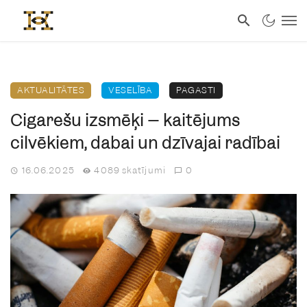
AKTUALITĀTES
VESELĪBA
PAGASTI
Cigarešu izsmēķi – kaitējums
cilvēkiem, dabai un dzīvajai radībai
16.06.2025
4089 skatījumi
0