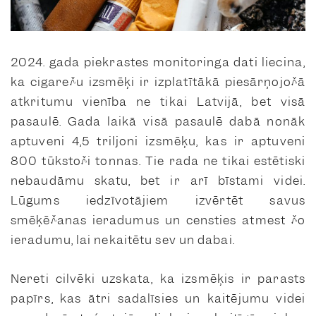
2024. gada piekrastes monitoringa dati liecina,
ka cigarešu izsmēķi ir izplatītākā piesārņojošā
atkritumu vienība ne tikai Latvijā, bet visā
pasaulē. Gada laikā visā pasaulē dabā nonāk
aptuveni 4,5 triljoni izsmēķu, kas ir aptuveni
800 tūkstoši tonnas. Tie rada ne tikai estētiski
nebaudāmu skatu, bet ir arī bīstami videi.
Lūgums iedzīvotājiem izvērtēt savus
smēķēšanas ieradumus un censties atmest šo
ieradumu, lai nekaitētu sev un dabai.
Nereti cilvēki uzskata, ka izsmēķis ir parasts
papīrs, kas ātri sadalīsies un kaitējumu videi