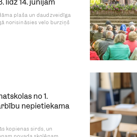
 līdz 14. jūnijam
dāma plaša un daudzveidīga
 norisināsies velo burziņš
atskolas no 1.
arbību nepietiekama
ās kopienas sirds, un
vienam novada skolēnam