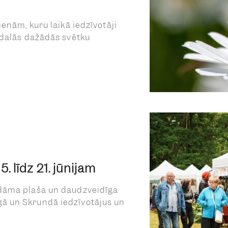
ienām, kuru laikā iedzīvotāji
edalās dažādās svētku
 līdz 21. jūnijam
dāma plaša un daudzveidīga
 un Skrundā iedzīvotājus un