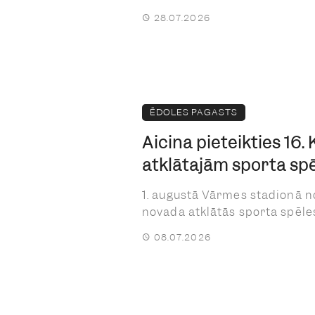
28.07.2026
ĒDOLES PAGASTS
Aicina pieteikties 16.
atklātajām sporta sp
1. augustā Vārmes stadionā no
novada atklātās sporta spēles,
08.07.2026