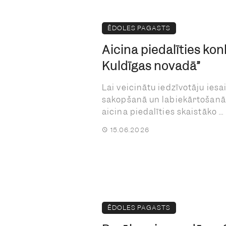
ĒDOLES PAGASTS
Aicina piedalīties kon
Kuldīgas novadā”
Lai veicinātu iedzīvotāju iesa
sakopšanā un labiekārtošanā
aicina piedalīties skaistāko ...
15.06.2026
ĒDOLES PAGASTS