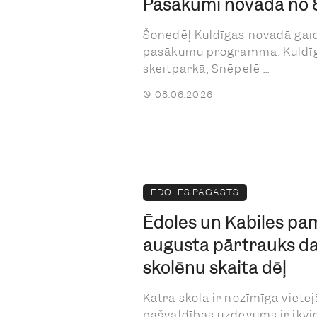
Pasākumi novadā no 8.
Šonedēļ Kuldīgas novadā gai
pasākumu programma. Kuldīgā
skeitparkā, Snēpelē ...
08.06.2026
ĒDOLES PAGASTS
Ēdoles un Kabiles pam
augusta pārtrauks d
skolēnu skaita dēļ
Katra skola ir nozīmīga vietēj
pašvaldības uzdevums ir ik