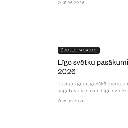
15.06.2026
ĒDOLES PAGASTS
Līgo svētku pasākumi
2026
Tuvojas gada garākā diena un 
sagatavojis savus Līgo svētku .
15.06.2026