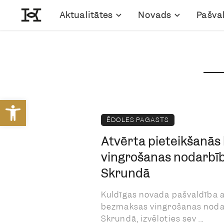
Aktualitātes
Novads
Pašva
Open toolbar
ĒDOLES PAGASTS
Atvērta pieteikšanā
vingrošanas nodarbīb
Skrundā
Kuldīgas novada pašvaldība ai
bezmaksas vingrošanas noda
Skrundā, izvēloties sev ...