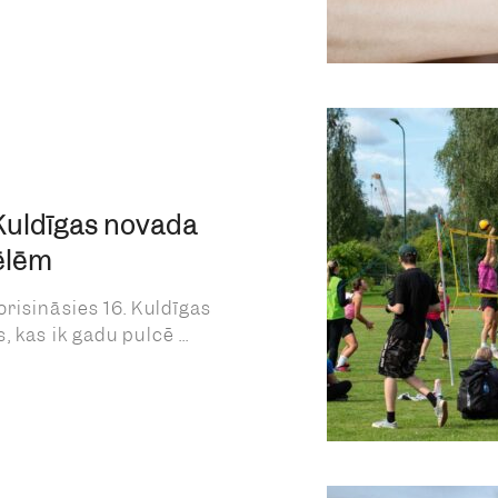
 Kuldīgas novada
ēlēm
risināsies 16. Kuldīgas
 kas ik gadu pulcē ...