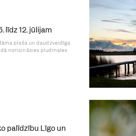
līdz 12. jūlijam
dāma plaša un daudzveidīga
ā norisināsies pludmales
o palīdzību Līgo un