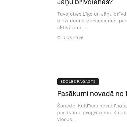
Jāņu brīvdienās?
Tuvojoties Līgo un Jāņu brīvd
bieži dodas izbraucienos, pi
aktivitātēs, ...
17.06.2026
ĒDOLES PAGASTS
Pasākumi novadā no 15.
Šonedēļ Kuldīgas novadā gai
pasākumu programma. Kuldīgā
viesus ...