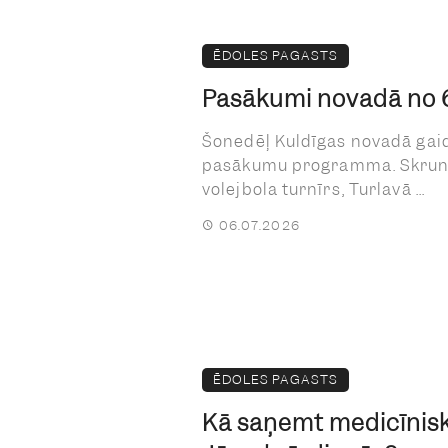
ĒDOLES PAGASTS
Pasākumi novadā no 6. 
Šonedēļ Kuldīgas novadā gai
pasākumu programma. Skrund
volejbola turnīrs, Turlavā ...
06.07.2026
ĒDOLES PAGASTS
Kā saņemt medicīnisk