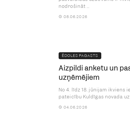
nodrošināt ...
08.06.2026
ĒDOLES PAGASTS
Aizpildi anketu un pa
uzņēmējiem
No 4. līdz 18. jūnijam ikviens 
pateicību Kuldīgas novada uzņ
04.06.2026