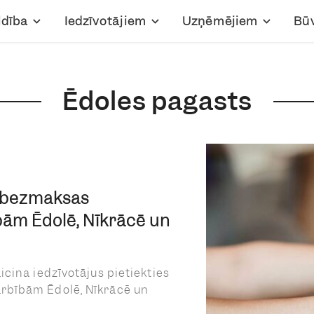
ldība
Iedzīvotājiem
Uzņēmējiem
Bū
Ēdoles pagasts
s bezmaksas
ām Ēdolē, Nīkrācē un
cina iedzīvotājus pietiekties
rbībām Ēdolē, Nīkrācē un