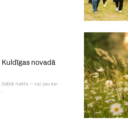
 Kuldīgas novadā
īsākā nakts – vai jau esi
..