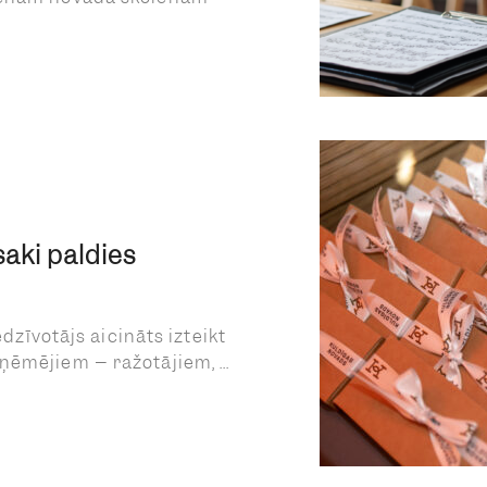
saki paldies
iedzīvotājs aicināts izteikt
ēmējiem – ražotājiem, ...