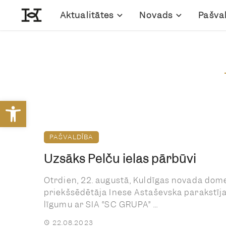
Aktualitātes
Novads
Pašva
Open toolbar
PAŠVALDĪBA
Uzsāks Pelču ielas pārbūvi
Otrdien, 22. augustā, Kuldīgas novada dom
priekšsēdētāja Inese Astaševska parakstīj
līgumu ar SIA “SC GRUPA” ...
22.08.2023