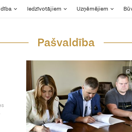
ldība
Iedzīvotājiem
Uzņēmējiem
Bū
Pašvaldība
es
a