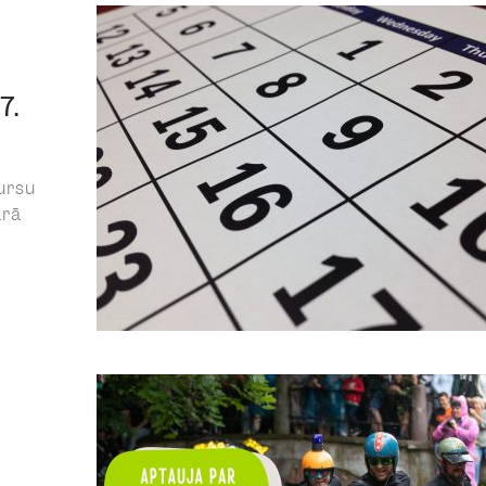
7.
ursu
arā