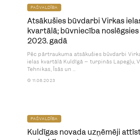
PAŠVALDĪBA
Atsākušies būvdarbi Virkas iela
kvartālā; būvniecība noslēgsies
2023. gadā
Pēc pārtraukuma atsākušies būvdarbi Virk
ielas kvartālā Kuldīgā – turpinās Lapegļu, V
Tehnikas, Īsās un ...
11.08.2023
PAŠVALDĪBA
Kuldīgas novada uzņēmēji attīs