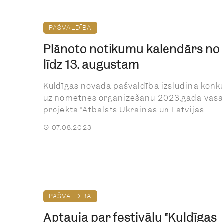
PAŠVALDĪBA
Plānoto notikumu kalendārs no 
līdz 13. augustam
Kuldīgas novada pašvaldība izsludina konk
uz nometnes organizēšanu 2023.gada vas
projekta “Atbalsts Ukrainas un Latvijas ...
07.08.2023
PAŠVALDĪBA
Aptauja par festivālu “Kuldīgas