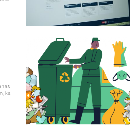
anas
m, ka