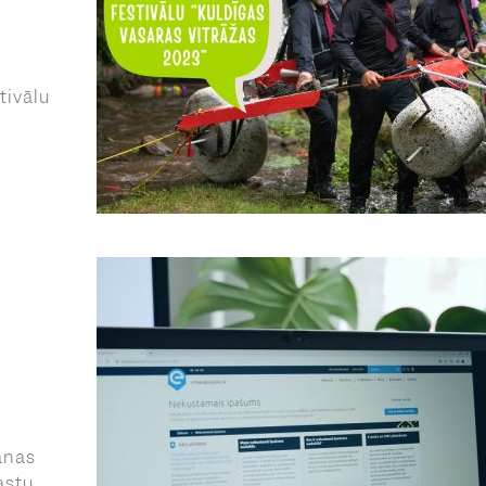
tivālu
anas
astu