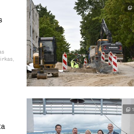
s
as
irkas,
ta