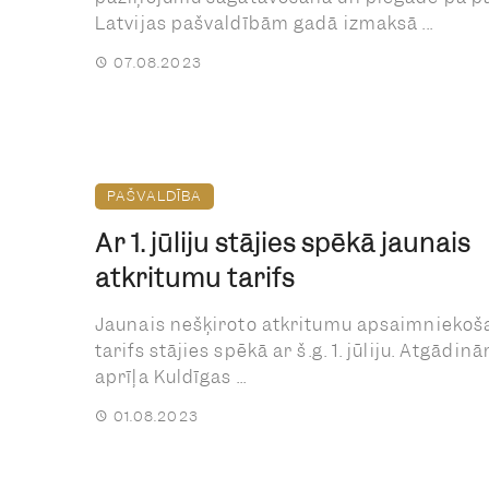
Latvijas pašvaldībām gadā izmaksā ...
07.08.2023
PAŠVALDĪBA
Ar 1. jūliju stājies spēkā jaunais
atkritumu tarifs
Jaunais nešķiroto atkritumu apsaimniekoš
tarifs stājies spēkā ar š.g. 1. jūliju. Atgādinā
aprīļa Kuldīgas ...
01.08.2023