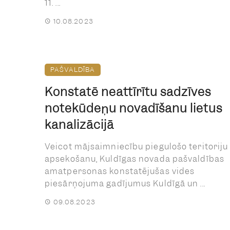
11. ...
10.08.2023
PAŠVALDĪBA
Konstatē neattīrītu sadzīves
notekūdeņu novadīšanu lietus
kanalizācijā
Veicot mājsaimniecību piegulošo teritoriju
apsekošanu, Kuldīgas novada pašvaldības
amatpersonas konstatējušas vides
piesārņojuma gadījumus Kuldīgā un ...
09.08.2023