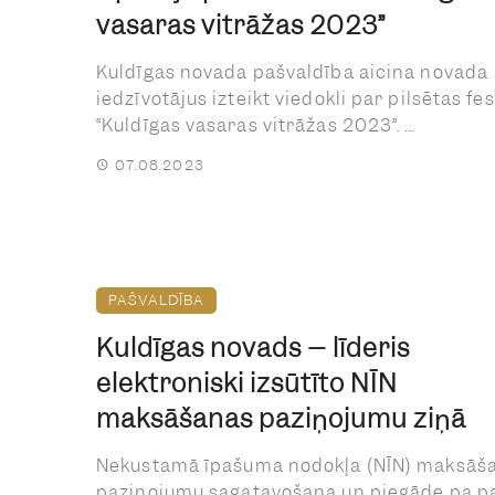
vasaras vitrāžas 2023”
Kuldīgas novada pašvaldība aicina novada
iedzīvotājus izteikt viedokli par pilsētas fes
“Kuldīgas vasaras vitrāžas 2023”. ...
07.08.2023
PAŠVALDĪBA
Kuldīgas novads – līderis
elektroniski izsūtīto NĪN
maksāšanas paziņojumu ziņā
Nekustamā īpašuma nodokļa (NĪN) maksāš
paziņojumu sagatavošana un piegāde pa p