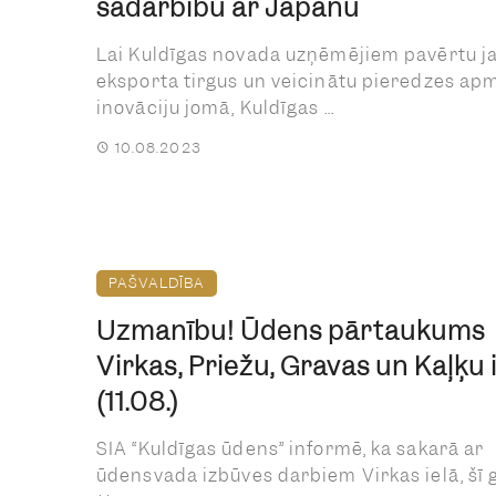
sadarbību ar Japānu
Lai Kuldīgas novada uzņēmējiem pavērtu j
eksporta tirgus un veicinātu pieredzes ap
inovāciju jomā, Kuldīgas ...
10.08.2023
PAŠVALDĪBA
Uzmanību! Ūdens pārtaukums
Virkas, Priežu, Gravas un Kaļķu 
(11.08.)
SIA “Kuldīgas ūdens” informē, ka sakarā ar
ūdensvada izbūves darbiem Virkas ielā, šī