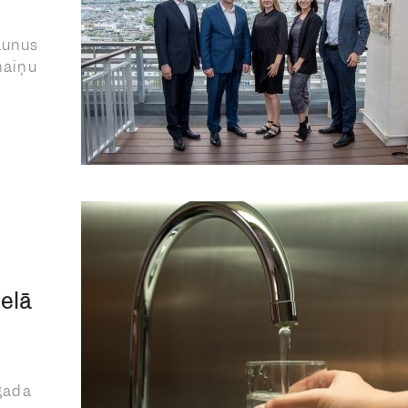
aunus
maiņu
ielā
 gada