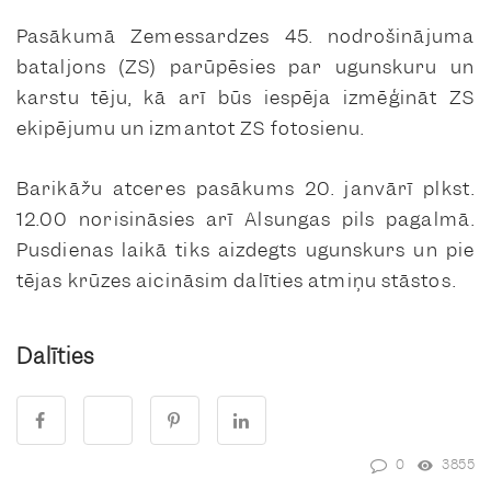
Pasākumā Zemessardzes 45. nodrošinājuma
bataljons (ZS) parūpēsies par ugunskuru un
karstu tēju, kā arī būs iespēja izmēģināt ZS
ekipējumu un izmantot ZS fotosienu.
Barikāžu atceres pasākums 20. janvārī plkst.
12.00 norisināsies arī Alsungas pils pagalmā.
Pusdienas laikā tiks aizdegts ugunskurs un pie
tējas krūzes aicināsim dalīties atmiņu stāstos.
Dalīties
0
3855