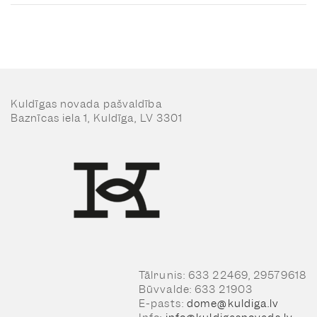
Kuldīgas novada pašvaldība
Baznīcas iela 1, Kuldīga, LV 3301
Tālrunis: 633 22469, 29579618
Būvvalde: 633 21903
E-pasts:
dome@kuldiga.lv