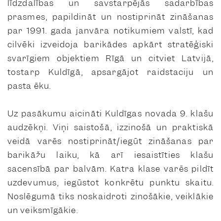
līdzdalības un savstarpējās sadarbības
prasmes, papildināt un nostiprināt zināšanas
par 1991. gada janvāra notikumiem valstī, kad
cilvēki izveidoja barikādes apkārt stratēģiski
svarīgiem objektiem Rīgā un citviet Latvijā,
tostarp Kuldīgā, apsargājot raidstaciju un
pasta ēku.
Uz pasākumu aicināti Kuldīgas novada 9. klašu
audzēkņi. Viņi saistošā, izzinošā un praktiskā
veidā varēs nostiprināt/iegūt zināšanas par
barikāžu laiku, kā arī iesaistīties klašu
sacensībā par balvām. Katra klase varēs pildīt
uzdevumus, iegūstot konkrētu punktu skaitu.
Noslēgumā tiks noskaidroti zinošākie, veiklākie
un veiksmīgākie.