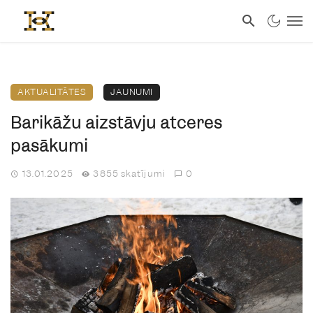
AKTUALITĀTES
JAUNUMI
Barikāžu aizstāvju atceres
pasākumi
13.01.2025
3855 skatījumi
0