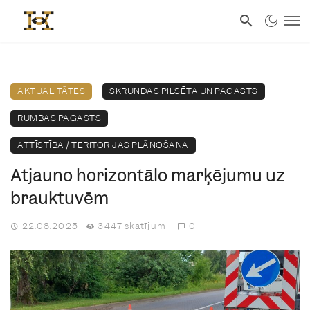
AKTUALITĀTES
SKRUNDAS PILSĒTA UN PAGASTS
RUMBAS PAGASTS
ATTĪSTĪBA / TERITORIJAS PLĀNOŠANA
Atjauno horizontālo marķējumu uz
brauktuvēm
22.08.2025
3447 skatījumi
0