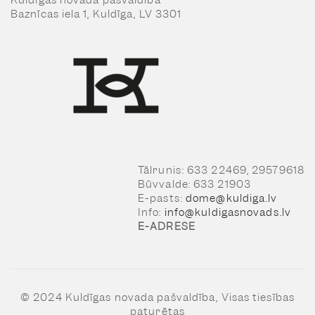
Kuldīgas novada pašvaldība
Baznīcas iela 1, Kuldīga, LV 3301
Tālrunis: 633 22469, 29579618
Būvvalde: 633 21903
E-pasts:
dome@kuldiga.lv
Info:
info@kuldigasnovads.lv
E-ADRESE
© 2024 Kuldīgas novada pašvaldība, Visas tiesības
paturētas