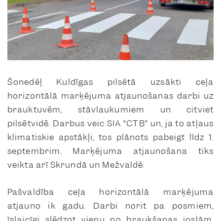
Šonedēļ Kuldīgas pilsētā uzsākti ceļa
horizontālā marķējuma atjaunošanas darbi uz
brauktuvēm, stāvlaukumiem un citviet
pilsētvidē. Darbus veic SIA “CTB” un, ja to atļaus
klimatiskie apstākļi, tos plānots pabeigt līdz 1.
septembrim. Marķējuma atjaunošana tiks
veikta arī Skrundā un Mežvaldē.
Pašvaldība ceļa horizontālā marķējuma
atjauno ik gadu. Darbi norit pa posmiem,
īslaicīgi slēdzot vienu no braukšanas joslām.