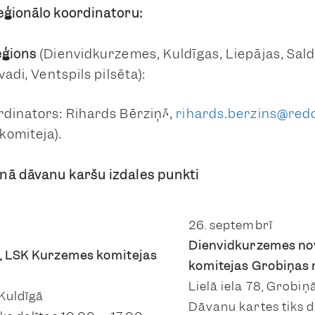
eģionālo koordinatoru:
eģions
(Dienvidkurzemes, Kuldīgas, Liepājas, Sald
adi, Ventspils pilsēta):
rdinators: Rihards Bērziņš,
rihards.berzins@redc
komiteja).
nā dāvanu karšu izdales punkti
26. septembrī
Dienvidkurzemes no
, LSK Kurzemes komitejas
komitejas Grobiņas 
Lielā iela 78, Grobiņ
 Kuldīgā
Dāvanu kartes tiks da