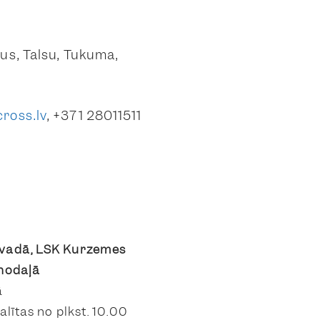
us, Talsu, Tukuma,
ross.lv
, +371 28011511
vadā, LSK Kurzemes
nodaļā
ā
lītas no plkst. 10.00