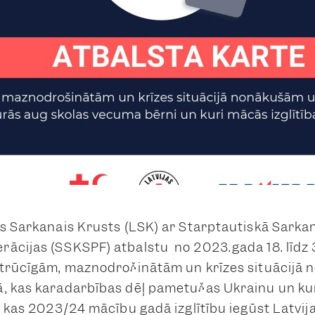
as Sarkanais Krusts (LSK) ar Starptautiskā Sark
ācijas (SSKSPF) atbalstu no 2023.gada 18. līdz 
 trūcīgām, maznodrošinātām un krīzes situācijā
, kas karadarbības dēļ pametušas Ukrainu un ku
, kas 2023/24 mācību gadā izglītību iegūst Latvija