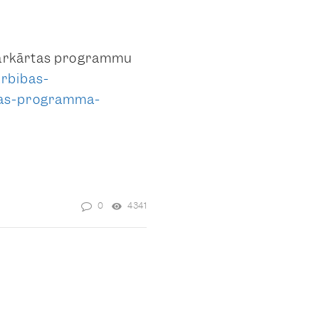
.
u ārkārtas programmu
arbibas-
rtas-programma-
0
4341