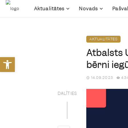
Aktualitātes
Novads
Pašva
AKTUALITĀTES
Atbalsts 
Open toolbar
bērni iegū
14.09.2023
434
DALĪTIES