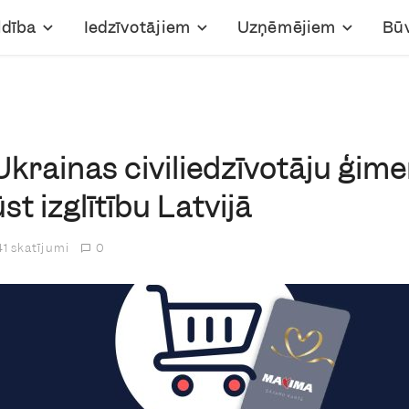
ldība
Iedzīvotājiem
Uzņēmējiem
Bū
Ukrainas civiliedzīvotāju ģim
st izglītību Latvijā
1 skatījumi
0