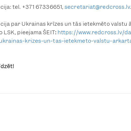
cija: tel. +371 67336651,
secretariat@redcross.lv
cija par Ukrainas krīzes un tās ietekmēto valst
no LSK, pieejama ŠEIT
:
https://www.redcross.lv/d
/ukrainas-krizes-un-tas-ietekmeto-valstu-arka
īdzēt!