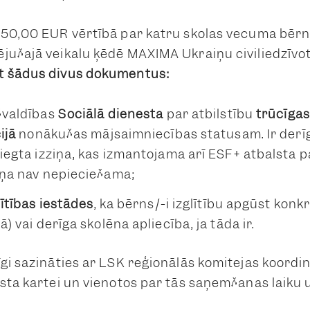
 50,00 EUR vērtībā par katru skolas vecuma bēr
jušajā veikalu ķēdē MAXIMA Ukraiņu civiliedzīvo
t šādus divus dokumentus:
švaldības
Sociālā dienesta
par atbilstību
trūcīgas
ijā
nonākušas mājsaimniecības statusam. Ir derīg
niegta izziņa, kas izmantojama arī ESF+ atbalsta
iņa nav nepieciešama;
lītības iestādes
, ka bērns/-i izglītību apgūst konkr
ā) vai derīga skolēna apliecība, ja tāda ir.
gi sazināties ar LSK reģionālās komitejas koordina
sta kartei un vienotos par tās saņemšanas laiku u