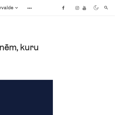
vvalde
enēm, kuru