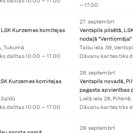
ks dalītas 10.00 – 17.00
– 17.00
27. septembrī
 LSK Kurzemes komitejas
Ventspils pilsētā, L
nodaļā “Ventiņmāja”
A, Tukumā
Talsu iela 39, Ventspi
ks dalītas 10.00 – 17.00
Dāvanu kartes tiks d
28. septembrī
LSK Kurzemes komitejas
Ventspils novadā, Pil
pagasta apvienības 
, Saldū
Lielā iela 28, Piltenē
ks dalītas 10.00 – 17.00
Dāvanu kartes tiks d
29. septembrī
alsu sporta namā