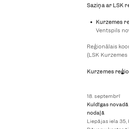
Saziņa ar LSK r
Kurzemes r
Ventspils nov
Reģionālais koo
(LSK Kurzemes 
Kurzemes reģio
18. septembrī
Kuldīgas novadā
nodaļā
Liepājas iela 35,