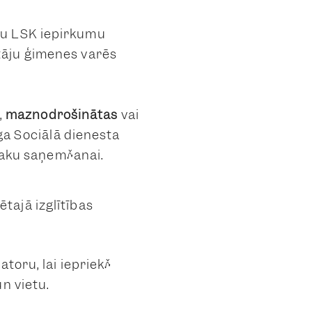
nu LSK iepirkumu
tāju ģimenes varēs
,
maznodrošinātas
vai
a Sociālā dienesta
 paku saņemšanai.
ētajā izglītības
toru, lai iepriekš
n vietu.