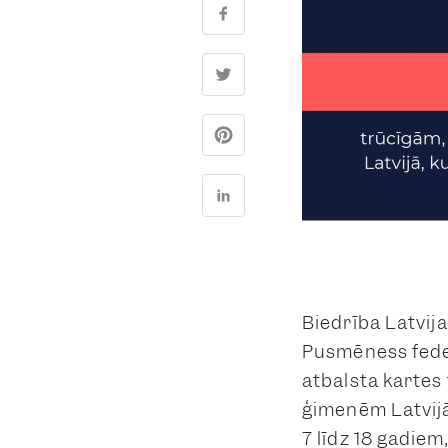
Biedrība Latvij
Pusmēness feder
atbalsta kartes
ģimenēm Latvijā
7 līdz 18 gadiem