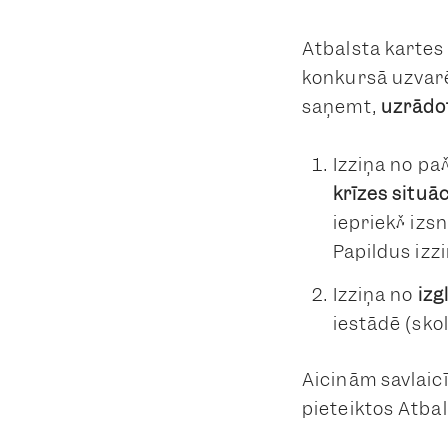
Atbalsta kartes
konkursā uzvarē
saņemt,
uzrādo
Izziņa no pa
krīzes situāc
iepriekš izs
Papildus izz
Izziņa no
izg
iestādē (skol
Aicinām savlaicī
pieteiktos Atbal