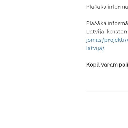
Plašāka informā
Plašāka informā
Latvijā, ko īste
jomas/projekti
latvija/
.
Kopā varam pal