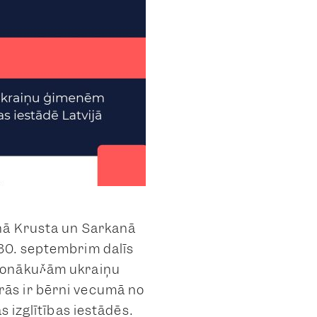
anā Krusta un Sarkanā
30. septembrim dalīs
 nonākušām ukraiņu
rās ir bērni vecumā no
s izglītības iestādēs.