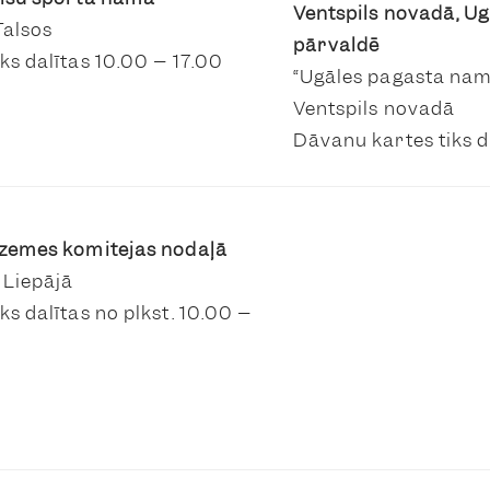
Ventspils novadā, U
Talsos
pārvaldē
ks dalītas 10.00 – 17.00
“Ugāles pagasta nams
Ventspils novadā
Dāvanu kartes tiks d
rzemes komitejas nodaļā
 Liepājā
s dalītas no plkst. 10.00 –