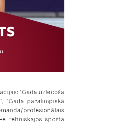
nācijās: “Gada uzlecošā
e”, “Gada paralimpiskā
omanda/profesionālais
-e tehniskajos sporta