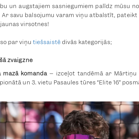
ību un augstajiem sasniegumiem palīdz mūsu n
. Ar savu balsojumu varam viņu atbalstīt, pateikt
 jaunas virsotnes!
so par viņu
tiešsaistē
divās kategorijās;
šā zvaigzne
a mazā komanda
– izceļot tandēmā ar Mārtiņu P
ionātā un 3. vietu Pasaules tūres “Elite 16” posm