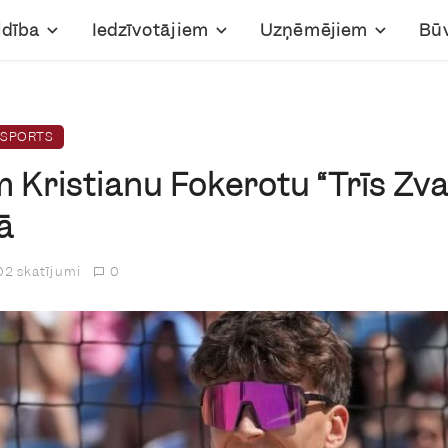
ldība
Iedzīvotājiem
Uzņēmējiem
Bū
SPORTS
 Kristianu Fokerotu “Trīs Zva
ā
2 skatījumi
0