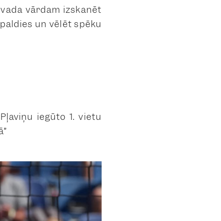
ovada vārdam izskanēt
 paldies un vēlēt spēku
ļaviņu iegūto 1. vietu
ā”