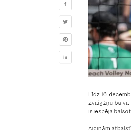
Līdz 16. decembr
Zvaigžņu balvā 
ir iespēja balso
Aicinām atbalst