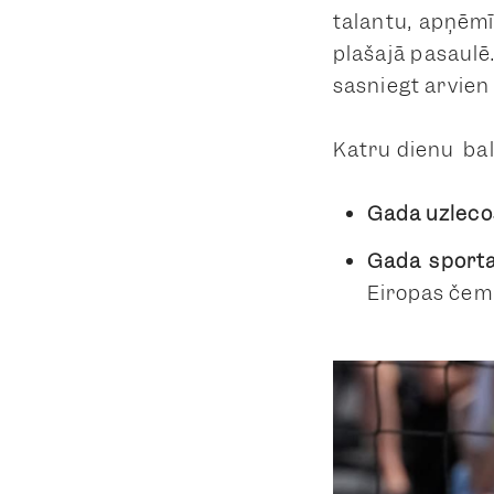
talantu, apņēm
plašajā pasaulē
sasniegt arvien
Katru dienu bal
Gada uzleco
Gada sport
Eiropas čemp