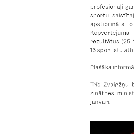
profesionāļi ga
sportu saistīta
apstiprināts to
Kopvērtējumā 
rezultātus (25 
15 sportistu atb
Plašāka informā
Trīs Zvaigžņu 
zinātnes minis
janvārī.