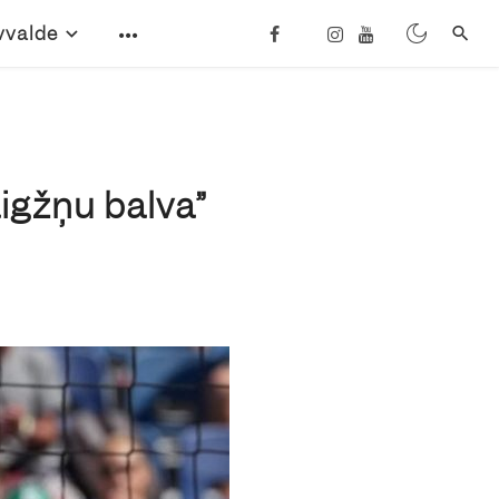
vvalde
igžņu balva”