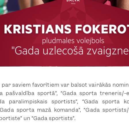
ji par saviem favorītiem var balsot vairākās nomi
da pašvaldība sportā”, “Gada sporta treneris/-
ada paralimpiskais sportists”, “Gada sporta k
 “Gada sporta mazā komanda”, “Gada sportists/
portiste” un “Gada sportists”.