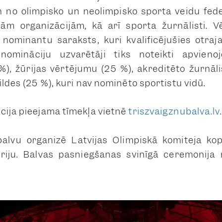
n no olimpisko un neolimpisko sporta veidu fed
jām organizācijām, kā arī sporta žurnālisti. V
 nominantu saraksts, kuri kvalificējušies otraja
nomināciju uzvarētāji tiks noteikti apvieno
%), žūrijas vērtējumu (25 %), akreditēto žurnāli
ildes (25 %), kuri nav nominēto sportistu vidū.
cija pieejama tīmekļa vietnē
triszvaigznubalva.lv
balvu organizē Latvijas Olimpiskā komiteja kop
triju. Balvas pasniegšanas svinīgā ceremonija 