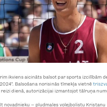
im ikviens aicināts balsot par sporta izcilībām d
2024”. Balsošana norisinās tīmekļa vietnē
triszv
t reizi dienā, autorizācijai izmantojot tālruņa num
īt novadnieku – pludmales volejbolistu Kristanu 