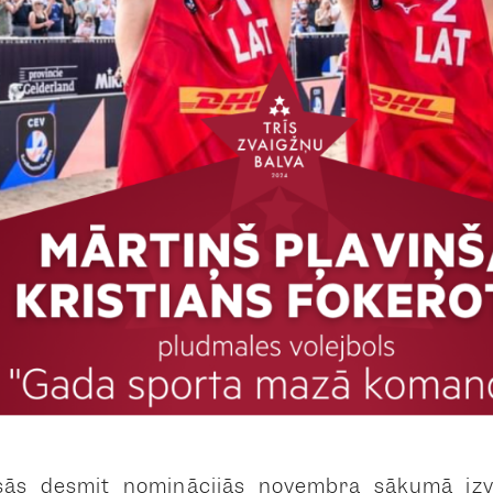
sās desmit nominācijās novembra sākumā izvi