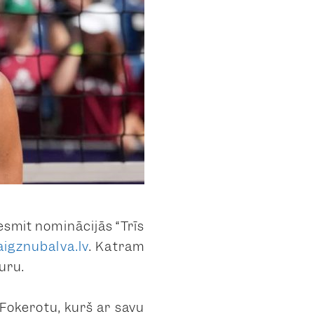
esmit nominācijās “Trīs
aigznubalva.lv
. Katram
uru.
Fokerotu, kurš ar savu