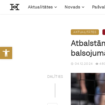
Aktualitātes
Novads
Pašva
AKTUALITĀTES
Atbalstām
Open toolbar
balsojum
04.12.2024
480
DALĪTIES