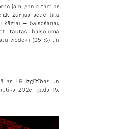
erācijām, gan citām ar
ēlāk žūrijas sēdē tika
i kārtai – balsošanai.
jot tautas balsojuma
stu viedokli (25 %) un
.
ā ar LR Izglītības un
notiks 2025. gada 15.