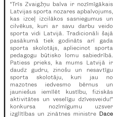
“Trīs Zvaigžņu balva ir nozīmīgākais
Latvijas sporta nozares apbalvojums,
kas izceļ izcilākos sasniegumus un
cilvēkus, kuri ar savu darbu veido
sporta vidi Latvijā. Tradicionāli šajā
pasākumā tiek godināts arī gada
sporta skolotājs, apliecinot sporta
pedagogu būtisko lomu sabiedrībā.
Patiess prieks, ka mums Latvijā ir
daudz gudru, zinošu un nesavtīgu
sporta skolotāju, kuri jau no
mazotnes iedvesmo bērnus un
jauniešus iemīlēt kustību, fiziskās
aktivitātes un veselīgu dzīvesveidu!”
konkursa nozīmīgumu uzsver
izglītības un zinātnes ministre
Dace