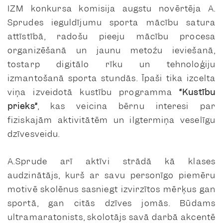
IZM konkursa komisija augstu novērtēja A.
Sprudes ieguldījumu sporta mācību satura
attīstībā, radošu pieeju mācību procesa
organizēšanā un jaunu metožu ieviešanā,
tostarp digitālo rīku un tehnoloģiju
izmantošanā sporta stundās. Īpaši tika izcelta
viņa izveidotā kustību programma
“Kustību
prieks”
, kas veicina bērnu interesi par
fiziskajām aktivitātēm un ilgtermiņa veselīgu
dzīvesveidu.
A.Sprude arī aktīvi strādā kā klases
audzinātājs, kurš ar savu personīgo piemēru
motivē skolēnus sasniegt izvirzītos mērķus gan
sportā, gan citās dzīves jomās. Būdams
ultramaratonists, skolotājs savā darbā akcentē