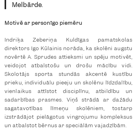
Melbārde
.
Motivē ar personīgo piemēru
Indriķa Zeberiņa Kuldīgas pamatskolas
direktors Igo Kūlainis norāda, ka skolēni augstu
novērtē A. Sprudes attieksmi un spēju motivēt,
veidojot atbalstošu un drošu mācību vidi.
Skolotājs sporta stundās akcentē kustību
prieku, individuālu pieeju un skolēnu līdzdalību,
vienlaikus attīstot disciplīnu, atbildību un
sadarbības prasmes. Viņš strādā ar dažādu
sagatavotības līmeņu skolēniem, tostarp
izstrādājot pielāgotus vingrojumu kompleksus
un atbalstot bērnus ar speciālām vajadzībām.