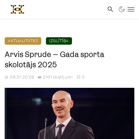
AKTUALITĀTES
IZGLĪTĪBA
Arvis Sprude – Gada sporta
skolotājs 2025
08.01.2026
2101 skatījumi
0