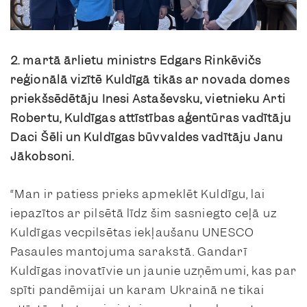
2. martā ārlietu ministrs Edgars Rinkēvičs
reģionālā vizītē Kuldīgā tikās ar novada domes
priekšsēdētāju Inesi Astaševsku, vietnieku Arti
Robertu, Kuldīgas attīstības aģentūras vadītāju
Daci Šēli un Kuldīgas būvvaldes vadītāju Janu
Jākobsoni.
“Man ir patiess prieks apmeklēt Kuldīgu, lai
iepazītos ar pilsētā līdz šim sasniegto ceļā uz
Kuldīgas vecpilsētas iekļaušanu UNESCO
Pasaules mantojuma sarakstā. Gandarī
Kuldīgas inovatīvie un jaunie uzņēmumi, kas par
spīti pandēmijai un karam Ukrainā ne tikai