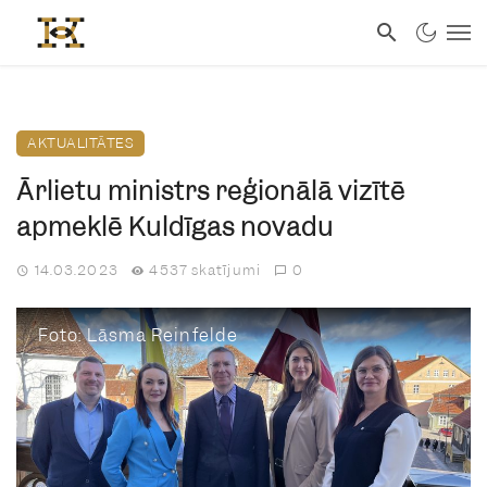
AKTUALITĀTES
Ārlietu ministrs reģionālā vizītē
apmeklē Kuldīgas novadu
14.03.2023
4537 skatījumi
0
Foto: Lāsma Reinfelde