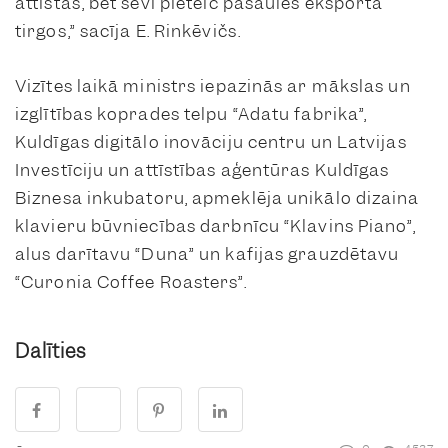
attīstās, bet sevi pieteic pasaules eksporta
tirgos,” sacīja E. Rinkēvičs.
Vizītes laikā ministrs iepazinās ar mākslas un
izglītības koprades telpu “Adatu fabrika”,
Kuldīgas digitālo inovāciju centru un Latvijas
Investīciju un attīstības aģentūras Kuldīgas
Biznesa inkubatoru, apmeklēja unikālo dizaina
klavieru būvniecības darbnīcu “Klavins Piano”,
alus darītavu “Duna” un kafijas grauzdētavu
“Curonia Coffee Roasters”.
Dalīties