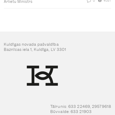
0
4537
Ārlietu Ministrs
Kuldīgas novada pašvaldība
Baznīcas iela 1, Kuldīga, LV 3301
Tālrunis: 633 22469, 29579618
Būvvalde: 633 21903