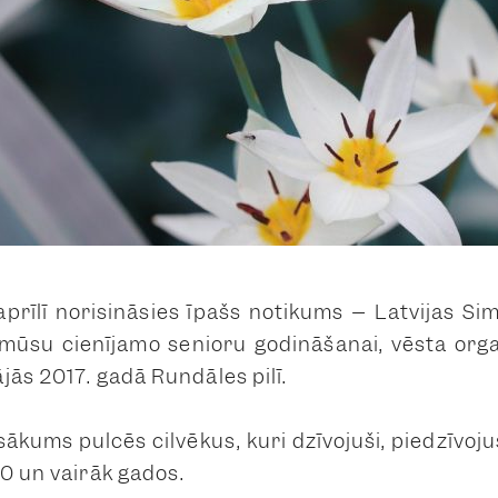
prīlī norisināsies īpašs notikums – Latvijas Si
 mūsu cienījamo senioru godināšanai, vēsta orga
jās 2017. gadā Rundāles pilī.
sākums pulcēs cilvēkus, kuri dzīvojuši, piedzīvoju
00 un vairāk gados.