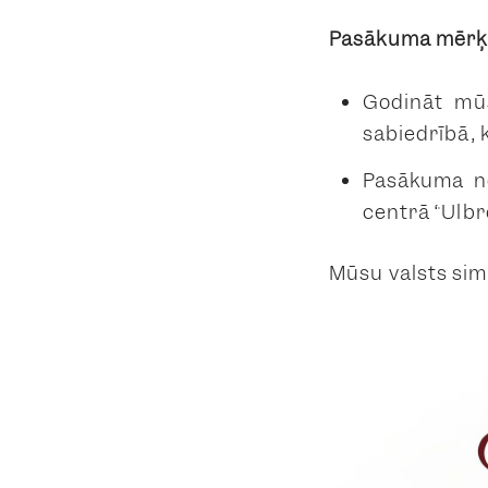
Pasākuma mērķ
Godināt mūs
sabiedrībā, 
Pasākuma no
centrā “Ulbr
Mūsu valsts simt