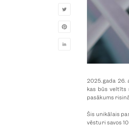
2025.gada 26. a
kas būs veltīts
pasākums risinā
Šis unikālais pa
vēsturi savos 1