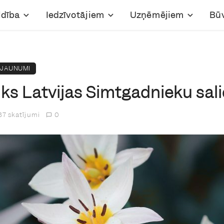
ldība
Iedzīvotājiem
Uzņēmējiem
Bū
JAUNUMI
tiks Latvijas Simtgadnieku sa
7 skatījumi
0