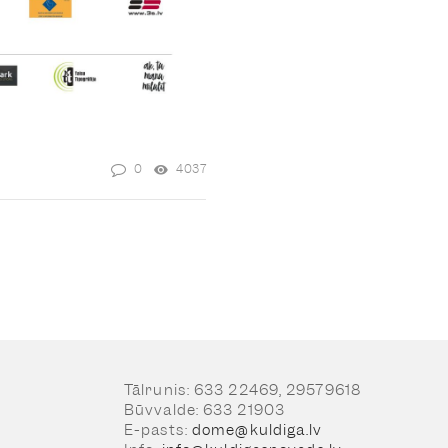
0
4037
Tālrunis: 633 22469, 29579618
Būvvalde: 633 21903
E-pasts:
dome@kuldiga.lv