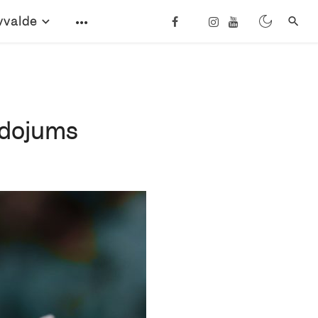
vvalde
lidojums