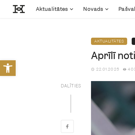
Aktualitātes
Novads
Pašva
AKTUALITĀTES
Aprīlī no
Open toolbar
22.01.2025
403
DALĪTIES