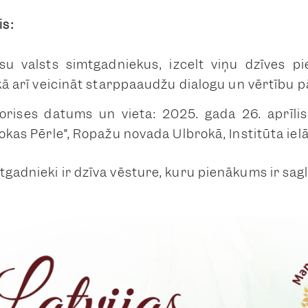
is:
u valsts simtgadniekus, izcelt viņu dzīves pi
kā arī veicināt starppaaudžu dialogu un vērtību
rises datums un vieta: 2025. gada 26. aprīlis 
okas Pērle”, Ropažu novada Ulbrokā, Institūta ielā
gadnieki ir dzīva vēsture, kuru pienākums ir sagl