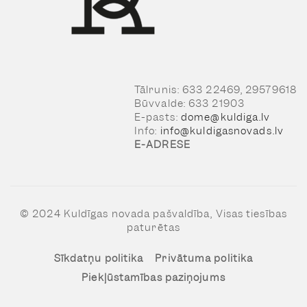
Tālrunis: 633 22469, 29579618
Būvvalde: 633 21903
E-pasts:
dome@kuldiga.lv
Info:
info@kuldigasnovads.lv
E-ADRESE
© 2024 Kuldīgas novada pašvaldība, Visas tiesības
paturētas
Sīkdatņu politika
Privātuma politika
Piekļūstamības paziņojums