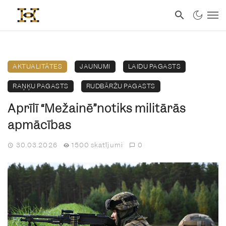
AKTUALITĀTES
JAUNUMI
LAIDU PAGASTS
RAŅĶU PAGASTS
RUDBĀRŽU PAGASTS
Aprīlī “Mežainē”notiks militārās
apmācības
30.03.2026
1500 skatījumi
0