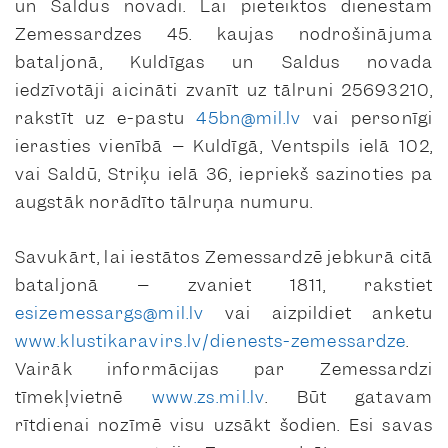
un Saldus novadi. Lai pieteiktos dienestam
Zemessardzes 45. kaujas nodrošinājuma
bataljonā, Kuldīgas un Saldus novada
iedzīvotāji aicināti zvanīt uz tālruni 25693210,
rakstīt uz e-pastu
45bn@mil.lv
vai personīgi
ierasties vienībā – Kuldīgā, Ventspils ielā 102,
vai Saldū, Striķu ielā 36, iepriekš sazinoties pa
augstāk norādīto tālruņa numuru.
Savukārt, lai iestātos Zemessardzē jebkurā citā
bataljonā – zvaniet 1811, rakstiet
esizemessargs@mil.lv
vai aizpildiet anketu
www.klustikaravirs.lv/dienests-zemessardze
.
Vairāk informācijas par Zemessardzi
tīmekļvietnē
www.zs.mil.lv
. Būt gatavam
rītdienai nozīmē visu uzsākt šodien. Esi savas