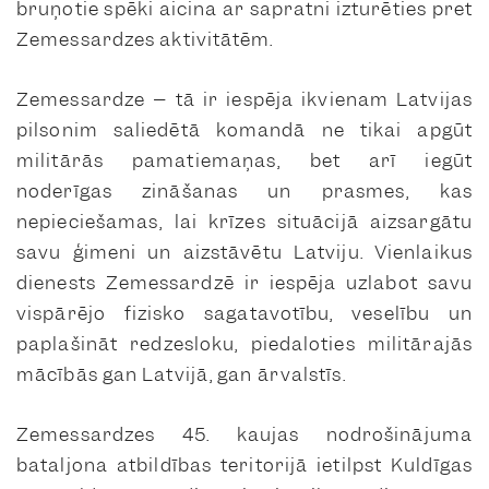
bruņotie spēki aicina ar sapratni izturēties pret
Zemessardzes aktivitātēm.
Zemessardze – tā ir iespēja ikvienam Latvijas
pilsonim saliedētā komandā ne tikai apgūt
militārās pamatiemaņas, bet arī iegūt
noderīgas zināšanas un prasmes, kas
nepieciešamas, lai krīzes situācijā aizsargātu
savu ģimeni un aizstāvētu Latviju. Vienlaikus
dienests Zemessardzē ir iespēja uzlabot savu
vispārējo fizisko sagatavotību, veselību un
paplašināt redzesloku, piedaloties militārajās
mācībās gan Latvijā, gan ārvalstīs.
Zemessardzes 45. kaujas nodrošinājuma
bataljona atbildības teritorijā ietilpst Kuldīgas