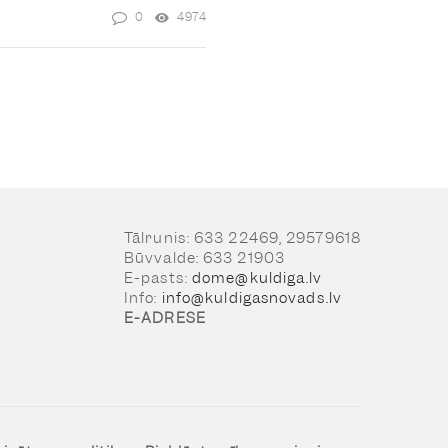
0
4974
Tālrunis: 633 22469, 29579618
Būvvalde: 633 21903
E-pasts:
dome@kuldiga.lv
Info:
info@kuldigasnovads.lv
E-ADRESE