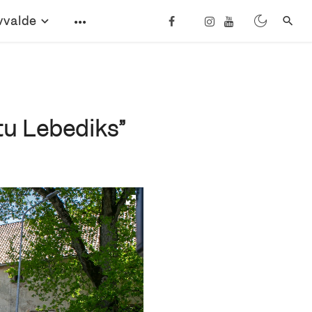
vvalde
tu Lebediks”