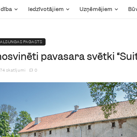
ldība
Iedzīvotājiem
Uzņēmējiem
Bū
ALSUNGAS PAGASTS
osvinēti pavasara svētki “Sui
74 skatījumi
0