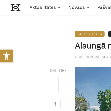
Aktualitātes
Novads
Pašva
AKTUALITĀTES
Alsungā n
Open toolbar
30.05.2023
49
DALĪTIES